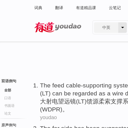
词典
翻译
有道精品课
云笔记
中英
有道 - 网易旗下搜索
双语例句
The
feed cable-supporting
syst
全部
(
LT
)
can be
regarded as
a
wire 
口语
大
射电
望远镜
(
LT
)
馈
源柔索支撑
书面语
(WDPR)。
论文
youdao
原声例句