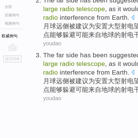
The far
side
has been
suggeste
全部
large
radio
telescope
,
as
it
woul
音频例句
radio
interference
from
Earth
.
视频例句
月球
远
侧
被
建议
为
安置
大型
射电
点
能够
躲避
可能
来自地球的射电
权威例句
youdao
The far
side
has been
suggeste
go
返回词典
top
large
radio
telescope
,
as
it
woul
radio
interference
from
Earth
.
月球
远
侧
被
建议
为
安置
大型
射电
点
能够
躲避
可能
来自地球的射电
youdao