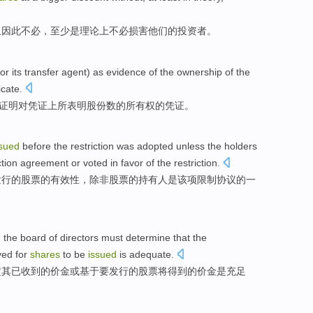
且因此
不必
，
至少
是
理论上
不必
损害
他们
的
投资者
。
or
its
transfer
agent
) as
evidence
of the
ownership
of
the
ficate
.
证明
对
凭证
上
所表明
股份
数
的
所有权
的凭证。
ssued
before
the
restriction was adopted
unless
the
holders
ction
agreement
or
voted
in
favor
of the restriction.
发行
的
股票
的有效性，
除非
股票
的
持有人
是
该项限制
协议
的一
,
the board of directors
must
determine that
the
ved
for
shares
to be
issued
is
adequate
.
定
其已
收到
的
价
金
或
基于
要
发行
的股票
将得到
的价金
是
充足