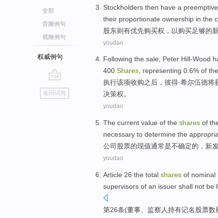
Stockholders
then
have a
preemptive 
全部
their
proportionate
ownership
in
the
c
音频例句
股东
则
有
优先
购买权
，
以
购买
足够的
视频例句
youdao
权威例句
Following
the sale,
Peter
Hill-Wood
h
400
Shares
,
representing
0.6%
of th
执行
该项收购之后，
彼得
·
希尔
伍德将
go
返回词典
决策权
。
top
youdao
The current
value
of
the
shares
of th
necessary
to
determine
the
appropri
公司
股票
的
现值
通常
是
不
确定
的，
新
youdao
Article 26
the
total
shares
of
nominal
supervisors
of
an issuer
shall not be
第26
条(
董事
、
监察
人
持有
记名
股票
数