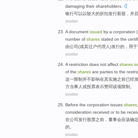
damaging
their
shareholders
.
银行
可以
以
较大
的
折扣
发行
新股
，并
youdao
A document
issued
by a
corporation
(
number
of
shares
stated
on
the
certi
由
公司
(
或
其
过户
代理人
)
发行
的
，用于
youdao
A
restriction
does not
affect
shares
i
of
the
shares
are
parties
to the restri
这
一
限制
并不
影响
在其实施
之前
已经
方当事人
或
投票
表示赞同
该项限制。
youdao
Before
the
corporation
issues
shares
consideration
received
or
to
be
recei
在
公司
发行
股票
之前
，
董事会
应该
确
的。
youdao