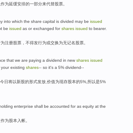
以
作为
延缓
安排
的
一部分
来
代替
股票
。
ny
into which the
share
capital
is divided
may
be
issued
ot be
issued
as
or
exchanged
for
shares
issued
to
bearer
.
行
为
注册
股票
，
不得
发行为
或
交换
为
无记名
股票。
nce
that we are paying a
dividend
in
new
shares
issued
your existing
shares
--
so
it's
a 5%
dividend
--
今日
将
以
新股
的
形式发放
,价值
为
现存
股本
的5%,
所以
是
5%
holding
enterprise
shall be
accounted for
as
equity
at the
值
作为
股本
入帐。