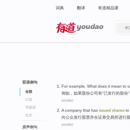
词典
翻译
有道精品课
中
有道 - 网易旗下搜索
双语例句
For example
,
What
does
it mean to s
全部
例如
，如果
股份公司
有
“
已发行
的
股份
”
口语
youdao
书面语
A
company
that has
issued
shares
to
论文
向
公众
发行
股票
并
在
证券
交易所进行
youdao
原声例句