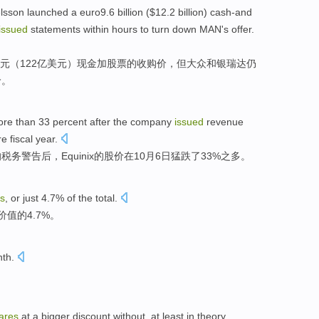
lsson
launched a
euro9.6 billion
($12.2 billion)
cash-and
issued
statements
within
hours
to turn down
MAN
's
offer
.
元
（122亿美元）
现金加
股票
的
收购价
，
但大众
和
银瑞达仍
价
。
ore
than 33 percent
after
the
company
issued
revenue
re
fiscal
year
.
的
税务
警告
后
，
Equinix
的
股价
在10月
6
日猛跌了33%之
多
。
s
,
or just
4.7%
of the
total
.
价值
的
4.7%。
th
.
ares
at
a
bigger
discount
without
,
at least
in theory
,