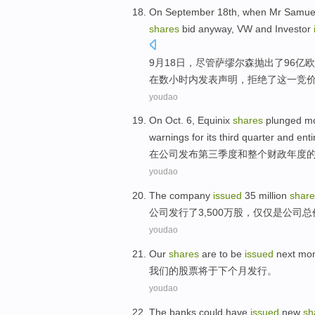
On
September
18th
, when Mr
Samue
shares
bid anyway
,
VW
and
Investor
9月
18日
，
尽管萨缪尔森抛出
了96亿
欧
在
数小时内
发表
声明
，
拒绝
了
这
一竞
youdao
On
Oct.
6
,
Equinix
shares
plunged
m
warnings
for its
third
quarter
and
enti
在
公司
发布
第三
季度
和
整个
财政
年度
youdao
The company
issued
35 million
share
公司
发行了
3,500万
股
，
仅仅
是公司总
youdao
Our
shares
are
to be
issued
next
mon
我们
的
股票
将
于
下个
月
发行
。
youdao
The
banks
could have
issued
new
sh