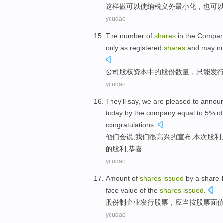
这样
做
可以
使
纳税
义务
最小化，
也
可
youdao
The
number
of
shares
in
the
Compa
only
as
registered
shares
and may n
公司
股权
资本
中的
股份
数量
，
只能
发
youdao
They
'll
say
,
we
are pleased
to
annou
today
by
the
company equal
to
5%
of
congratulations.
他们
会
说
,
我们
很
高兴
的
宣布
,本次
股利
,
的股利,恭喜
youdao
Amount of
shares
issued
by
a
share-
face
value
of the
shares
issued
.
股份制
企业
发行
股票
，
应当
按
股票
面
youdao