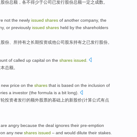
之股份
总额
，各
不得
少于
公司已发行股份总额一定之成数。
re
not
the
newly
issued
shares
of another company, the
ny
, or previously
issued
shares
held by the
shareholders
之股份、所
持有
之
长期
投资或他公司
股东
持有之已发行股份。
ount
of
called up capital on the
shares
issued
.
股本
总额
。
new
price
on
the
shares
that is
based
on
the
inclusion
of
ies a investor (
the formula
is a bit
long
).
首轮投资者
发行
的
额外
股票
的
基础
上
的
新
股价
(
计算
公式
有点
are
angry
because
the deal
ignores
their
pre-emption
 on
any
new
shares
issued
–
and
would
dilute
their
stakes
.