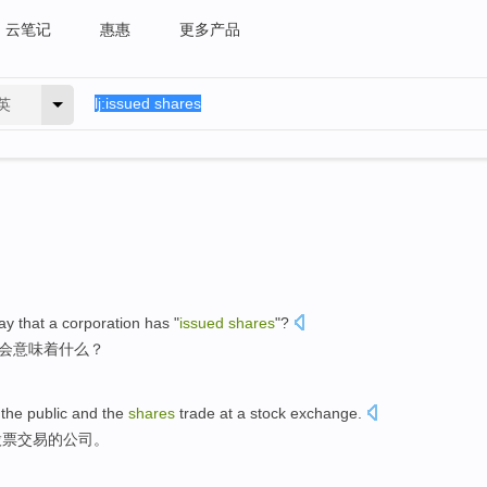
云笔记
惠惠
更多产品
英
ay that a
corporation
has
"
issued
shares
"?
会意味着
什么
？
 the
public
and
the
shares
trade
at
a stock
exchange
.
股票
交易
的
公司
。