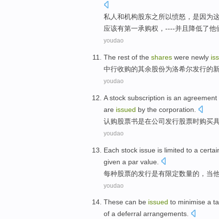
私人
和
机构
股东
之所以
愤怒
，
是因为
应该
有
第一
承购权，----
并且
降低
了他
youdao
The rest
of the
shares
were newly
is
中行收购的
其余
股份
为洛希尔
发行
的
youdao
A
stock
subscription
is
an
agreement
are
issued
by the
corporation
.
认购
股票
书
是
在
公司
发行
股票
时
购买
youdao
Each
stock
issue
is
limited to a certai
given a par
value.
每种
股票
的
发行
是
有
限定
数量
的，
当
youdao
These
can
be
issued
to minimise
a
t
of
a
deferral
arrangements
.