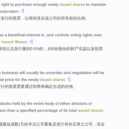
right
to
purchase
enough
newly
issued
shares
to
maintain
orporation
.
新
发行
的
股票
，以
维持
其
在
该
公司
的
所有权
的
比例
。
as a
beneficial interest
in,
and
controls
voting
rights
over,
e
issued
Shares
.
获得
占
总发行量
的
0.6%的，400
份
股份的财产
实益
以及
投票
e business will
usually
be
uncertain
and
negotiation
will be
ate
price
for the
newly
issued
shares
.
发行
的股票
需要
通过协商
来
确定
合适
的
价格
。
stocks
held
by the
entire
body of either
directors
or
less than
a specified
percentage
of
its
total
issued
shares
.
额最低
成数
)凡
依
本法公开募集及
发行
有价证券之公司，
其
全