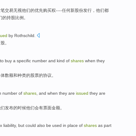
这笔
交易
无视
他们
的优先
购买权
----
任何
新
股份
发行
，
他们
都
们的持股比例。
sued
by Rothschild
.
新股。
to
buy
a
specific
number
and
kind
of
shares
when they
具体
数额
和
种类
的
股票的
协议
。
n
number
of
shares
, and
when
they
are
issued
they are
他们
发布
的时候他们
会有
票面
金额。
ax
liability
,
but could also
be used in
place
of
shares
as
part