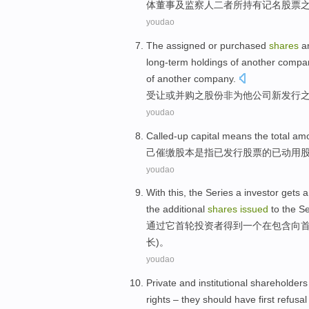
体
董事及监察人二者所持有记名
股票
youdao
The assigned
or
purchased
shares
a
long-term
holdings
of another
compa
of another company.
受让
或
并购之
股份
非
为他
公司
新
发行
youdao
Called-up
capital
means the
total am
己
催缴
股本是
指
已
发行
股票
的
已动用
youdao
With
this
, the
Series
a
investor
gets
a
the
additional
shares
issued
to the
Ser
通过
它
首轮
投资者
得到
一个
在
包含
向
长)。
youdao
Private
and
institutional
shareholders
rights
–
they
should
have
first
refusal