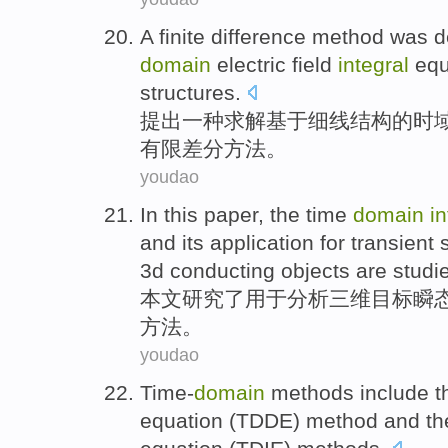
A
finite
difference
method
was de
domain
electric field
integral
equ
structures
.
提出
一种
求解基于细
线
结构
的
时
有限
差分
方法。
youdao
In this paper
, the time
domain
in
and its application for
transient
3
d
conducting
objects
are studi
本文
研究了用于分析
三
维
目标
瞬
方法
。
youdao
Time-
domain
methods
include t
equation
(TDDE)
method
and
th