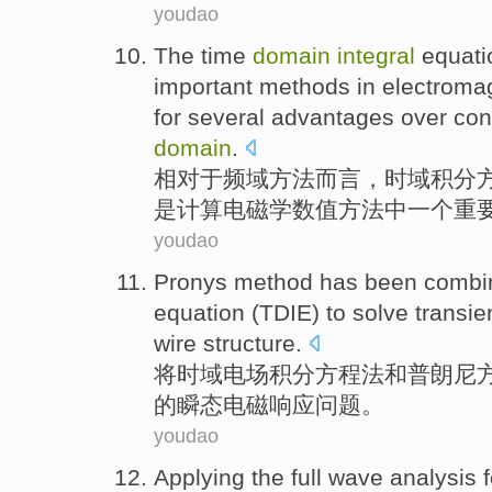
youdao
The time
domain
integral
equati
important
methods
in
electroma
for
several
advantages
over con
domain
.
相对于
频
域
方法
而言，
时域
积分
是
计算
电磁学
数值
方法
中
一个
重
youdao
Pronys
method
has been
combi
equation
(TDIE) to
solve
transie
wire
structure
.
将
时域
电场
积分
方程
法
和
普朗
尼
的
瞬态
电磁
响应
问题。
youdao
Applying the
full
wave
analysis
f