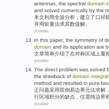
antennas
,
the
spectral
domain
i
and
solved numerically
by the
m
本文
利用
全
波
分析
，
建立
了
口径
并用矩量法求其数值
解
。
youdao
In this paper
, the
symmetry
of
d
domain
and its
application
are
b
文章
简单
介绍了
在
对称
区域
上
重
youdao
The
direct
problem
was
solved
the
drawback
of
domain
integral
method
and resulted in
pure
bo
正
问题
采用
双倒易边界
元
法
求解
行
区域
积分
的
缺点
，仅需
纯
边界
youdao