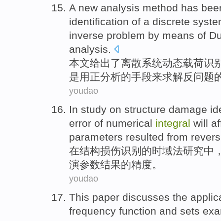
A
new
analysis
method
has been
identification
of
a
discrete
syst
inverse
problem
by
means
of D
analysis.
本文
给出
了
离散
系统
动态
载荷
识
是
用
正分析的
手段
来
求解
反
问题
youdao
In
study on
structure
damage
id
error
of
numerical
integral
will
af
parameters
resulted from revers
在
结构
损伤
识别
的
时域
法
研究
中
演
参数
结果的
精度
。
youdao
This paper
discusses
the
applic
frequency
function
and
sets ex