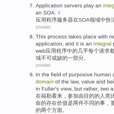
Application
servers
play
an
inte
an SOA
.
应用程序
服务器
在
SOA
领域
中扮
youdao
This
process
takes
place with
n
application
, and
it
is
an
integral
web
应用程序
中的
几乎
每个
请求
域
不可或缺
的
一部分。
youdao
In
the field
of
purposive
human
domain
of
the
law
,
value
and
be
in
Fuller
's
view
, but rather,
two
a
在
福勒
看来
，
参加
由目的
的
人类
命
的存在
价值
是
两
件
不同
的
事
，
的两个
方面
。