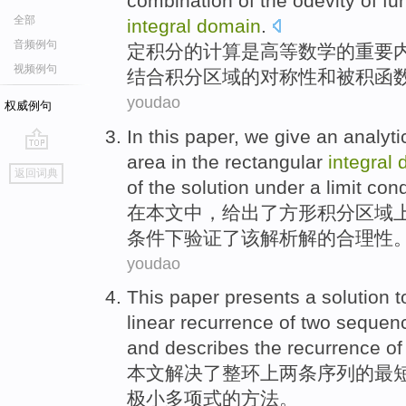
combination
of
the
odevity of
fu
全部
integral
domain
.
音频例句
定
积分
的
计算
是高等数学的重要
视频例句
结合
积分
区域
的
对称性
和
被积
函
youdao
权威例句
In
this paper
,
we give an
analyti
area
in
the
rectangular
integral
go
返回词典
top
of
the
solution
under
a
limit
cond
在
本文
中，
给出
了
方形
积分
区域
条件下
验证
了
该
解析解的
合理性
youdao
This paper presents
a
solution
t
linear
recurrence
of
two
sequen
and
describes
the recurrence of
本文
解决
了
整
环
上
两条
序列
的
最
极小
多项式
的方法。