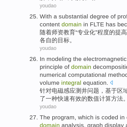
youdao
With
a substantial
degree
of
prof
content
domain
in FLTE
has
be
随着
师资
教育“专业化”
程度
的
提高
各自的目标。
youdao
In modeling
the
electromagnetic
principle
of
domain
decompositi
numerical
computational
metho
volume
integral
equation
.
针对
电磁感应
测井问题，
基于
区
了
一种
快速
有效
的
数值
计算
方法
youdao
The
program
, which is coded in
domain
analysis
,
graph
display