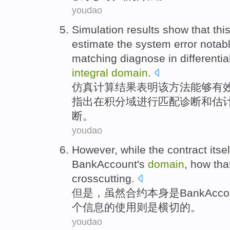
youdao
Simulation
results
show that
thi
estimate
the
system
error notab
matching
diagnose in
differentia
integral
domain
.
仿真计算
结果
表明
该
方法
能够
有
指出
在
积分
域
进行
匹配
诊断
和估
断。
youdao
However
,
while the
contract
itsel
BankAccount
's
domain
, how
tha
crosscutting
.
但是
，
虽然
合约
本身
是
BankAcco
个
信息
的
使用
则是
横切
的。
youdao