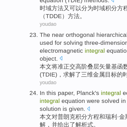
equation (
TDIE
) methods.
时域
方法
又可以分为时域
积分
方
（TDDE）方法。
youdao
The near
orthogonal
hierarchica
used for
solving
three-dimensio
electromagnetic
integral
equati
object
.
本文将准
正交
高
阶叠层
矢量
基
函
(
TDIE
)，
求解了
三维
金属
目标
的
youdao
In this paper
,
Planck's
integral
e
integral
equation
were
solved
in
solution
is given
.
本文
对
普朗克
积分
方程
和
瑞利·
金
解
，
并
给出了解析式。