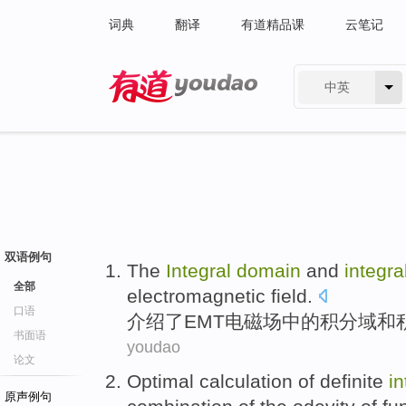
词典
翻译
有道精品课
云笔记
中英
有道 - 网易旗下搜索
双语例句
The
Integral
domain
and
integra
全部
electromagnetic field
.
口语
介绍了
EMT电磁场
中的
积分
域
和
书面语
youdao
论文
Optimal
calculation
of
definite
in
原声例句