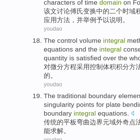
characters
of
time
domain
on
Fo
该文
讨论
傅氏
变换
中的
二个
时域
应用
方法
，并
举例
予以说明。
youdao
The
control
volume
integral
met
equations
and the
integral
conse
quantity
is satisfied
over the wh
对
微分
方程
采用
控制
体积
积分
方
的
。
youdao
The
traditional
boundary
elemen
singularity
points
for plate
bendi
boundary
integral
equations
.
传统
的
平板
弯曲
边界
元
域外
奇点
能求解。
youdao