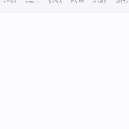
关于有道
Investors
有道智选
官方博客
技术博客
诚聘英