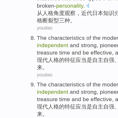
broken-
personality
.
从
人格
角度
观察，近代
日本
知识
格断裂
型
三种
。
youdao
The
characteristics
of the
mode
independent
and strong,
pionee
treasure
time
and be effective
,
现代
人格
的
特征
应当
是
自主
自强
来。
youdao
The
characteristics
of the
mode
independent
and strong,
pionee
treasure
time
and be effective
,
现代
人格
的
特征
应当
是
自主
自强
来。