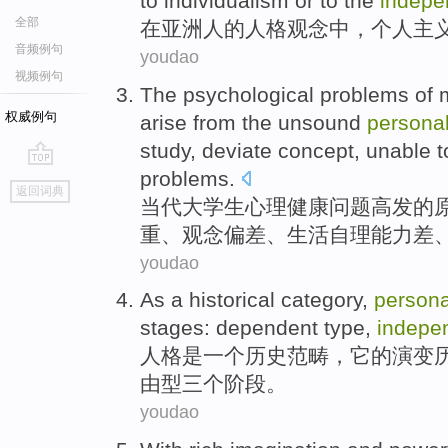
to
individualism
or
to the
indepe
全部
在
亚洲人
的
人格
观念
中，
个人主
音频例句
youdao
视频例句
The
psychological
problems
of
权威例句
arise from the
unsound
personal
study
,
deviate
concept
,
unable
t
problems.
go
返回词典
top
当代
大学生
心理健康
问题
高发
的
重
、
观念
偏差
、生活
自理能力
差
youdao
As
a
historical
category
,
persona
stages
: dependent
type
,
indepe
人格
是
一个
历史
范畴
，它的演变
由
型
三个
阶段
。
youdao