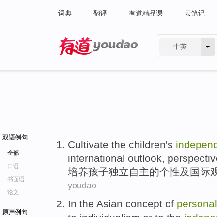
词典
翻译
有道精品课
云笔记
中英
有道 - 网易旗下搜索
双语例句
Cultivate
the
children
's
indepen
全部
international
outlook
,
perspectiv
口语
培养
孩子
独立自主
的
个性
及
国际
书面语
youdao
论文
In
the
Asian
concept
of
personal
原声例句