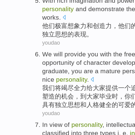
With rich
imagination
and
powerf
personality
and
demonstrate
the
works
.
他们
极富
想象力
和
创造力
，
他们
独立
思想
的
表现
。
youdao
We
will
provide
you
with
the
fre
opportunity
of character devel
graduate
,
you
are
a
mature
per
nice
personality
.
我们
将
竭尽全力
给
大家
提供
一
个
塑造
的
机会
，
到
大家
毕业时
，
你
具有
独立
思想
和
人格健全
的可爱
youdao
In
view
of
personality
,
intellectu
classified into
three
types
i. e.
i