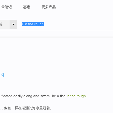
云笔记
惠惠
更多产品
英
.
,
floated
easily
along and
swam
like
a
fish
in
the
rough
上
，
像
鱼一样
在
汹涌
的
海水
里游着
。