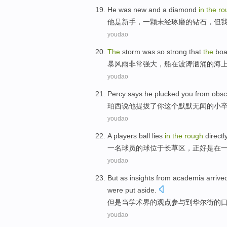
He
was
new
and
a
diamond
in
the
ro
他
是
新手
，
一
颗未经琢磨
的
钻石
，
但
youdao
The
storm
was so
strong
that
the
boa
暴风雨
非常
强大
，
船
在
波涛汹涌
的
海
youdao
Percy
says
he
plucked
you
from obsc
珀西
说
他
提拔了
你
这个
默默无闻
的小
youdao
A
players
ball
lies
in
the
rough
directl
一
名球员
的
球
位于
长草区，
正好
是在
youdao
But
as
insights
from academia
arrive
were
put
aside
.
但是
当
学术界
的
观点
参与
到
华尔街
的
youdao