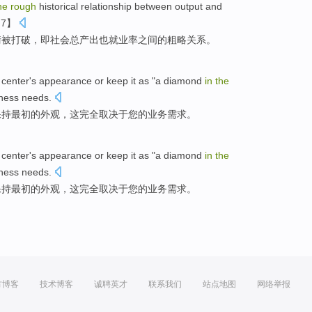
he
rough
historical
relationship
between
output
and
【7】
衡被
打破
，即社会
总产
出也
就业率
之间
的
粗略
关系
。
center
's
appearance
or
keep
it
as "a diamond
in
the
ness
needs
.
保持
最初的外观，
这
完全
取决于
您
的
业务
需求。
center
's
appearance
or
keep
it
as "a diamond
in
the
ness
needs
.
保持
最初的外观，
这
完全
取决于
您
的
业务
需求。
方博客
技术博客
诚聘英才
联系我们
站点地图
网络举报