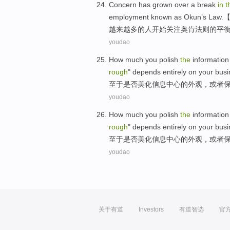
Concern
has grown
over
a
break
in
t
employment
known as Okun’s
Law
.
越来越
多
的
人开始关注
奥肯法则的平
youdao
How much
you polish
the
information
rough
"
depends
entirely
on
your
busi
至于
是否
美化
信息
中心
的
外观
，
或者
youdao
How much
you polish
the
information
rough
"
depends
entirely
on
your
busi
至于
是否
美化
信息
中心
的
外观
，
或者
youdao
关于有道
Investors
有道智选
官