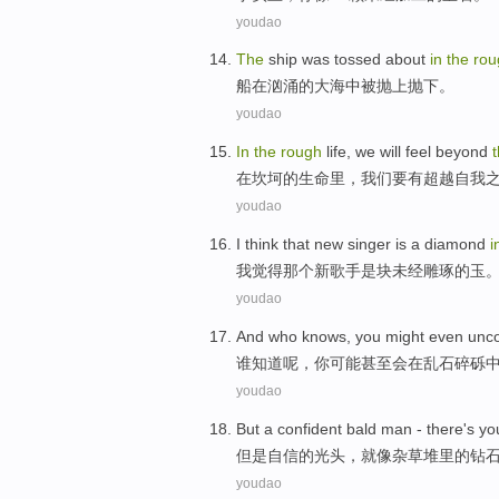
youdao
The
ship
was
tossed about
in
the
rou
船
在
汹涌
的大海中
被
抛
上抛下。
youdao
In
the
rough
life
,
we
will
feel
beyond
在
坎坷
的
生命里
，
我们
要
有
超越
自我
youdao
I
think
that
new
singer
is
a diamond
i
我
觉得
那个
新
歌手
是
块
未经雕琢
的
玉
youdao
And who
knows
,
you
might
even
unc
谁
知道呢
，
你
可能
甚至
会在
乱石
碎砾
youdao
But
a
confident
bald
man -
there's
yo
但是
自信
的光头，
就
像杂草堆里
的
钻
youdao