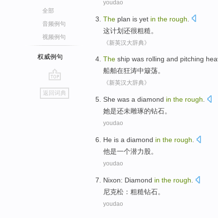
youdao
全部
The
plan
is yet
in
the
rough
.
音频例句
这
计划
还
很
粗糙
。
视频例句
《新英汉大辞典》
权威例句
The
ship
was
rolling and pitching hea
船舶
在
狂涛中
簸荡
。
《新英汉大辞典》
go
返回词典
top
She
was
a diamond
in
the
rough
.
她
是
还未雕琢的
钻石
。
youdao
He
is
a
diamond
in
the
rough
.
他
是
一个
潜力
股
。
youdao
Nixon
:
Diamond
in
the
rough
.
尼克松
：
粗糙
钻石
。
youdao