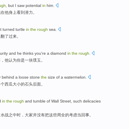
ugh
,
but
I
saw
potential
in
him
.
我
在
他
身上看到
潜力
。
t
turned
turtle
in
the
rough
sea
.
上
翻
了过来。
urity
and he
thinks
you
're
a
diamond
in
the
rough
.
卒，他
认为
你
是
一
块璞
玉
。
y
behind
a loose
stone
the
size
of
a
watermelon
.
一个
西瓜
大小
的
石头
后面
。
d
in
the
rough
and tumble
of
Wall Street
,
such
delicacies
口水战之中时，大家
并
没有
把
这些
周全
的
考虑当回事。