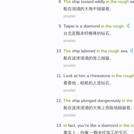
The
ship
tossed wildly
in
the
rough
se
船
在
汹涌
的大海
中
颠簸
着。
youdao
Taipei
is
a diamond
in
the
rough
.
台北
是
颗
未经雕琢的钻石。
youdao
The
ship
labored
in
the
rough
sea
.
船
在
波涛
汹涌
的
海上
颠簸。
youdao
Look at
him
a rhinestone
in
the
roug
看看
他
，粗糙
的
人造
钻石。
youdao
The
ship
plunged dangerously
in
the
船
在
波涛汹涌
的大海上危险地
颠簸
着
youdao
In
fact
,
you're
like
a
diamond
in
the
r
事实上
，
你
像‘
一
颗未经
加工
的
宝石。’