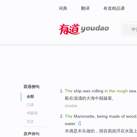
词典
翻译
有道精品课
中
有道 - 网易旗下搜索
双语例句
The
ship
was rolling
in
the
rough
sea
全部
船
在
汹涌
的大海
中颠簸着。
口语
youdao
书面语
The
Marionette
,
being made
of
wood
论文
water
.
木偶
是
木头
做
的
，
很容易
就浮在水面
原声例句