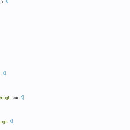
a.
h
.
rough
sea
.
。
ough
.