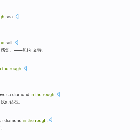
gh
sea
.
the
self
.
之
感觉
。——贝纳·文特。
n
the
rough
.
。
over
a
diamond
in
the
rough
.
中找到
钻石
。
ur
diamond
in
the
rough
.
石
。