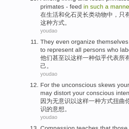
primates -
feed
in
such
a
manne
在
生活
和
化石
灵长类
动物中，
只
这种
方式
。
youdao
They
even
organize
themselves
to
represent
all
persons who lab
他们
甚至
以
这样
一种
似乎
代表
所
己
。
youdao
For
the unconscious
skews
you
may
distort
your
conscious
inten
因为
无意识
以
这样
一种
方式
扭曲
识
的
意想
。
youdao
Compassion
teaches
that
those