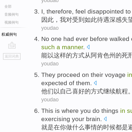
youdao
全部
I
,
therefore
,
feel disappointed
to
音频例句
因此
，
我
对
受到如此待遇
深感
失
视频例句
youdao
权威例句
No one had ever before walked
such
a
manner
.
go
能
以
这样
的方式
从阿肯色州
的
死
返回词典
top
youdao
They
proceed on
their
voyage
i
expected
of them.
他们
以
自己
喜好
的方式
继续航程
youdao
This is where
you
do
things
in
s
exercising
your brain
.
就是
在
你
做什么
事情的时候都
是