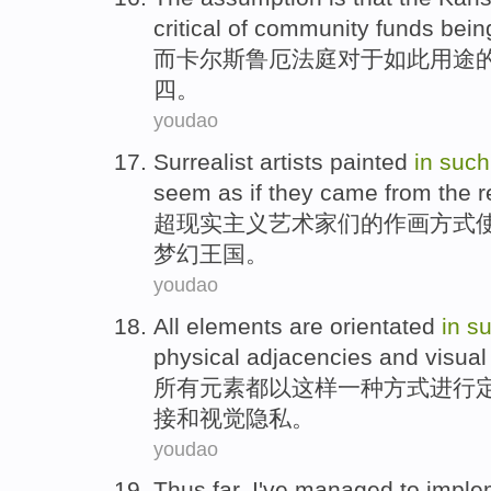
critical
of
community
funds
bein
而
卡尔
斯鲁厄
法庭
对于
如此
用途
四
。
youdao
Surrealist
artists
painted
in
suc
seem
as if
they
came from
the
r
超现实主义
艺术家们
的
作画
方式
梦幻
王国
。
youdao
All
elements
are
orientated
in
s
physical
adjacencies
and
visual
所有
元素
都
以
这样
一种
方式
进行
接
和
视觉
隐私
。
youdao
Thus far
,
I
've
managed
to imple