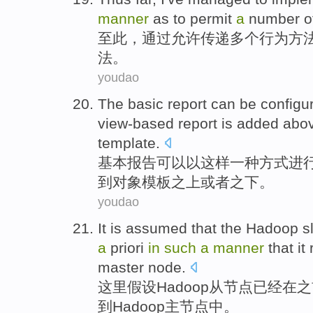
manner
as to
permit
a
number
o
至此
，
通过
允许
传递
多个
行为
方
法
。
youdao
The
basic
report
can be
configu
view-based
report
is added
abo
template
.
基本
报告
可以
以
这样
一种
方式
进
到
对象
模板
之上
或者
之下
。
youdao
It
is
assumed that
the
Hadoop
s
a
priori
in
such
a
manner
that
it
master
node
.
这里
假设
Hadoop
从
节点
已经
在
之
到Hadoop
主
节点中。