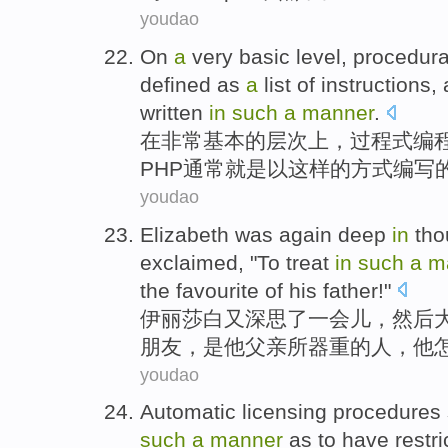
youdao
On
a
very
basic
level
,
procedura
defined
as
a
list
of
instructions
,
written
in
such
a
manner
.
在
非常
基本
的
层次上
，
过程
式编
PHP
通常
就是
以
这样
的方式
编写
youdao
Elizabeth was
again
deep
in
tho
exclaimed
, "
To treat
in
such
a
m
the
favourite
of
his
father
!"
伊丽莎白
又
深思
了
一会儿，
然后
朋友
，是他父亲所
器重的人
，他
youdao
Automatic
licensing
procedures
such
a
manner
as
to
have
restri