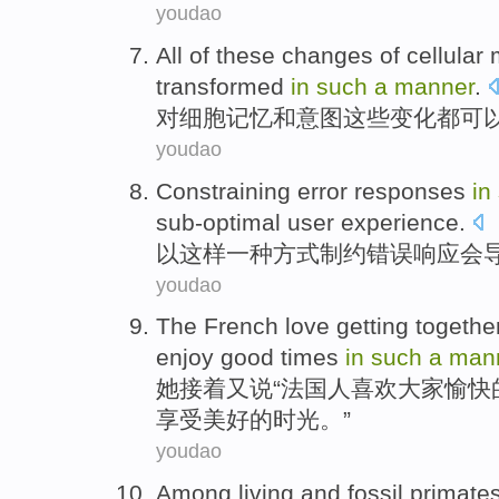
youdao
All
of
these
changes
of
cellular
transformed
in
such
a
manner
.
对
细胞
记忆
和
意图
这些
变化
都
可
youdao
Constraining
error
responses
in
sub-optimal
user
experience
.
以
这样
一种
方式
制约
错误
响应
会
youdao
The French
love
getting
together
enjoy
good
times
in
such
a
man
她
接着
又说“法国人
喜欢
大家
愉快
享受
美好
的
时光
。”
youdao
Among
living
and
fossil
primate