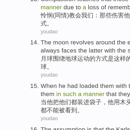
manner
due
to
a
loss
of
rememb
怜悯
(同情)
教会我们
：
那些
伤害
他
式
。
youdao
The moon
revolves around
the
always
faces
the
latter
with
the
月球
围绕
地球
运动
的方式
是
这样
球。
youdao
When
he
had
loaded them with
them
in
such
a
manner
that
the
当
他
把
他们
都
装
进
袋子，
他用
木
都不能被看到。
youdao
The assumption
is that the
Karl