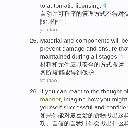
to
automatic licensing.
自动
许可
程序
的
管理
方式
不得
对
限制
作用
。
youdao
Material
and
components
will b
prevent
damage
and
ensure tha
maintained
during
all stages
.
材料
和
元件
应
以
安全
的
方式搬运
各阶段
都
能得到保护
。
youdao
If
you
can
react
to the thought
o
manner
,
imagine
how you
might
yourself
successful
and
confide
如果
你
能
对
最
喜爱
的
食物
做出
这
功
、
自信
的
自我
时
你
会
做出什么