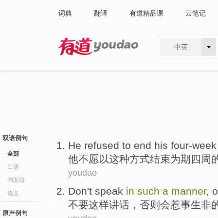
词典
翻译
有道精品课
云笔记
中英
有道 - 网易旗下搜索
双语例句
He
refused to
end
his four-week
全部
他
不
愿
以
这种
方式
结束
为期
四周
口语
youdao
书面语
Don't
speak
in
such
a
manner
,
o
论文
不要
这样
讲话
，
否则
会
惹事生非
原声例句