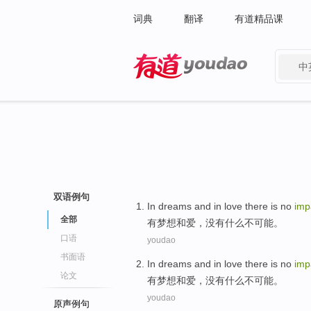
词典
翻译
有道精品课
中
有道 - 网易旗下搜索
双语例句
In
dreams
and
in
love
there is no
imp
全部
有
梦想
和
爱
，没有什么不可能。
口语
youdao
书面语
In
dreams
and
in
love
there is no
imp
论文
有
梦想
和
爱
，没有什么不可能。
youdao
原声例句