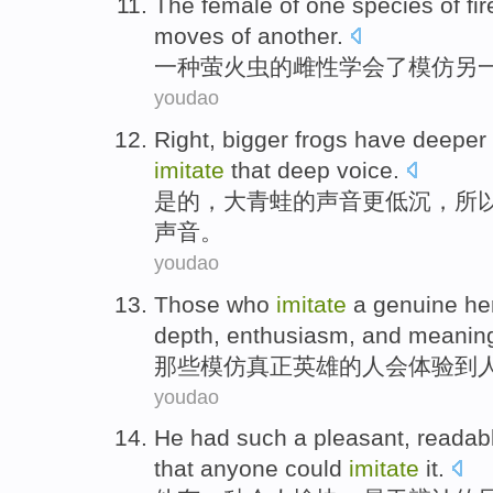
The
female
of
one
species
of
fir
moves
of
another.
一
种
萤火虫
的
雌性
学会
了
模仿
另
youdao
Right
,
bigger
frogs
have deeper
imitate
that
deep
voice
.
是的
，
大
青蛙
的
声音
更
低沉，
所
声音
。
youdao
Those who
imitate
a
genuine
he
depth
,
enthusiasm
,
and
meanin
那些
模仿
真正
英雄
的人会
体验到
youdao
He
had
such a pleasant
,
readab
that
anyone
could
imitate
it
.