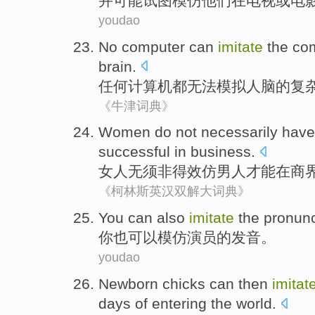
并
可能
试图
模仿
他们
在
电视
或
电
youdao
No
computer
can
imitate
the
co
brain
.
任何
计算机
都
无法
模拟人脑
的
复
《牛津词典》
Women
do not
necessarily have
successful
in
business
.
女人
无须
非得
效仿
男人
才能
在
商
《柯林斯英汉双解大词典》
Y
ou can also
imitate
the pronunci
你
也可以模仿演员的发音。
youdao
N
ew­born chicks can then
imitat
days of entering the world.