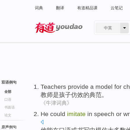
词典
翻译
有道精品课
云笔记
中英
有道 - 网易旗下搜索
双语例句
Teachers provide
a model for
ch
全部
教师
是
孩子
仿效
的典范。
口语
《牛津词典》
书面语
He
could
imitate
in
speech
or
wr
论文
原声例句