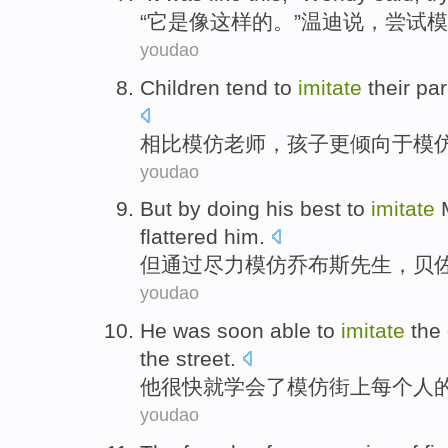
“
它
是
像
这样
的。”
温迪
说
，
尝试
模
youdao
Children
tend
to
imitate
their pa
相比
模仿
老师，
孩子
更
倾向
于模
youdao
But
by
doing his best to
imitate
flattered
him
.
但
通过
尽力
模仿
乔布斯
先生，
贝
youdao
He
was soon
able to
imitate
the
the
street
.
他
很快
就
学会
了
模仿
街上
每个人
youdao