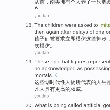
从前
，
南美洲
有个人
养了
一
只
鹦
鸟
。
youdao
The children
were
asked
to
imit
then
again
after
delays of
one
o
孩子
们
被
要求
立即
模仿
这些
舞步
次
模仿。
youdao
These
epochal figures represent
be acknowledged
as
possessin
mortals
.
这些
划
时代性
人物所代表的人生
凡人
具有
更高
的
权威
。
youdao
What is being
called
artificial
ge