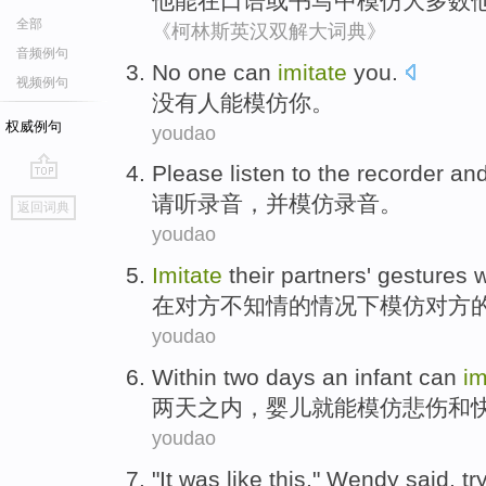
他
能
在
口语
或
书写
中模仿
大多数
全部
《柯林斯英汉双解大词典》
音频例句
No
one
can
imitate
you
.
视频例句
没有
人
能
模仿
你
。
权威例句
youdao
Please
listen to
the
recorder
an
go
请
听
录音
，
并
模仿
录音
。
返回词典
top
youdao
Imitate
their partners
'
gestures
w
在
对方
不知情
的情况下
模仿
对方
youdao
Within
two
days
an infant
can
im
两
天之内
，
婴儿
就能
模仿
悲伤
和
youdao
"
It
was
like
this
,"
Wendy
said
,
tr