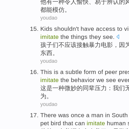
他
有
一种
令人
愉快、
易于辨认
的
都
能模仿。
youdao
Kids
shouldn't
have
access
to
v
imitate
the
things
they
see
.
孩子们
不
应该
接触
暴力
电影
，
因
东西
。
youdao
This
is
a
subtle
form
of
peer
pre
imitate
the
behavior
we
see
eve
这
是
一种
微妙
的
同辈
压力
：
我们
为
。
youdao
There was once
a man in
South
pet
bird
that
can
imitate
human