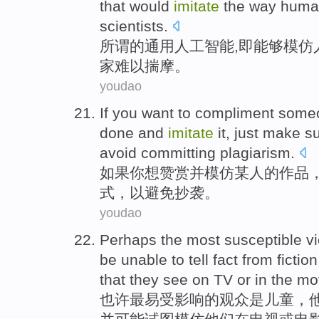
that
would
imitate
the
way
huma
scientists
.
所谓
的
通用
人工
智能
,
即
能够
模仿
家
难以揣摩
。
youdao
If
you
want to
compliment
some
done
and
imitate
it,
just
make su
avoid
committing plagiarism
.
如果
你
想
赞赏
并
模仿
某人
的
作品
式
，
以
避免
抄袭
。
youdao
Perhaps
the most
susceptible
v
be
unable to
tell
fact
from
fiction
that
they
see
on
TV
or
in the
mo
也许
最
易受影响
的
观众
是
儿童
，