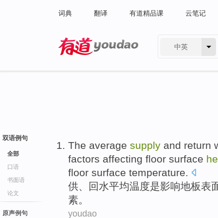
词典
翻译
有道精品课
云笔记
中英
有道 - 网易旗下搜索
双语例句
The
average
supply
and
return 
全部
factors
affecting
floor
surface
he
口语
floor surface
temperature
.
书面语
供
、
回水
平均
温度
是
影响
地板
表
论文
素
。
youdao
原声例句