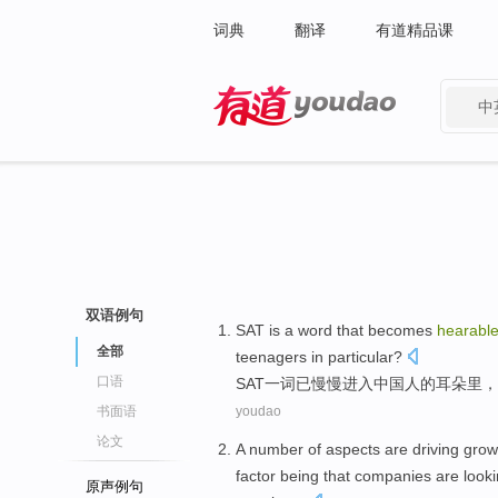
词典
翻译
有道精品课
中
有道 - 网易旗下搜索
双语例句
SAT
is
a
word
that
becomes
hearabl
全部
teenagers
in
particular
?
口语
SAT
一
词
已
慢慢
进入中国人的耳朵里，
书面语
youdao
论文
A
number
of
aspects are driving
grow
factor
being that
companies
are
look
原声例句