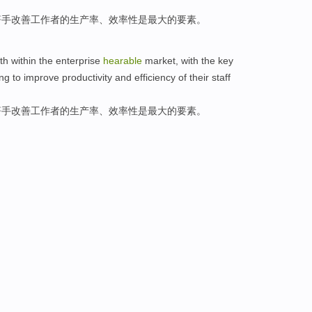
著
手
改善
工作者
的
生产率
、
效率性
是
最大的
要素
。
th
within the enterprise
hearable
market
,
with
the
key
ing
to
improve
productivity
and
efficiency
of
their staff
著
手
改善
工作者
的
生产率
、
效率性
是
最大的
要素
。