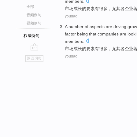
members
.
全部
市场
成长
的
要素
有
很多
，尤其各
企业
音频例句
youdao
视频例句
A
number
of
aspects are driving
grow
factor
being that
companies
are
look
权威例句
members
.
市场
成长
的
要素
有
很多
，尤其各
企业
go
youdao
返回词典
top