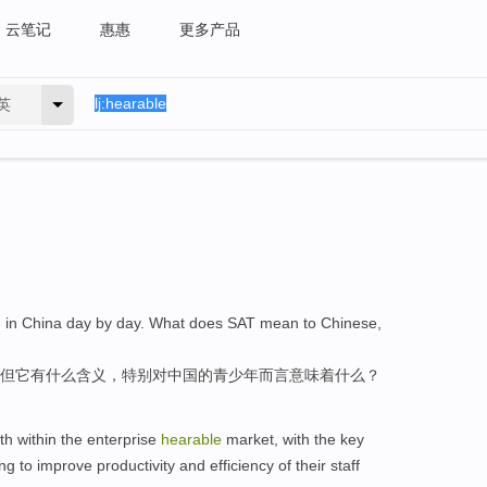
云笔记
惠惠
更多产品
英
e
in China day by day.
What
does
SAT
mean
to
Chinese
,
但它有
什么
含义，特别
对
中国
的
青少年而言
意味着
什么？
th
within the enterprise
hearable
market
,
with
the
key
ing
to
improve
productivity
and
efficiency
of
their staff