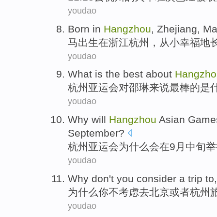
youdao
Born
in
Hangzhou
,
Zhejiang
,
M
马
出生
在
浙江
杭州
，从小
幸福地
youdao
What
is
the
best
about
Hangzho
杭州
亚运会
对邵琳
来说
最棒
的
是
youdao
Why
will
Hangzhou
Asian Game
September
?
杭州
亚运会
为什么
会
在
9月中旬
举
youdao
Why
don't
you
consider
a
trip
to,
为什么
你
不
考虑
去
北京
或者
杭州
youdao