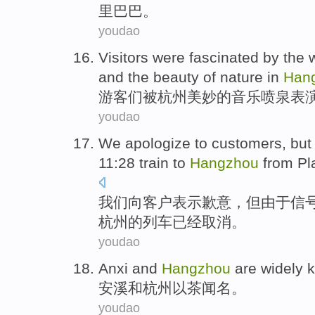
里巴巴
。
youdao
Visitors
were
fascinated
by the
and
the
beauty
of
nature
in
Han
游客
们被杭州
美妙的
音乐
喷泉
表
youdao
We
apologize
to
customers
,
but
11:28
train
to
Hangzhou
from
Pl
我们
向
客户
表示歉意
，
但
由于
信
杭州
的
列车
已经
取消。
youdao
A
nxi and
Hangzhou
are widely k
安
溪和杭州以茶闻名。
youdao