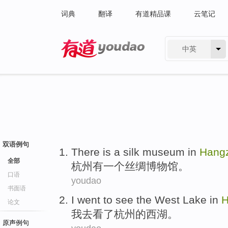
词典
翻译
有道精品课
云笔记
中英
有道 - 网易旗下搜索
双语例句
There is
a
silk
museum
in
Hang
全部
杭州
有
一个
丝绸
博物馆
。
口语
youdao
书面语
I
went to
see
the
West Lake
in
H
论文
我
去
看
了
杭州
的
西湖
。
原声例句