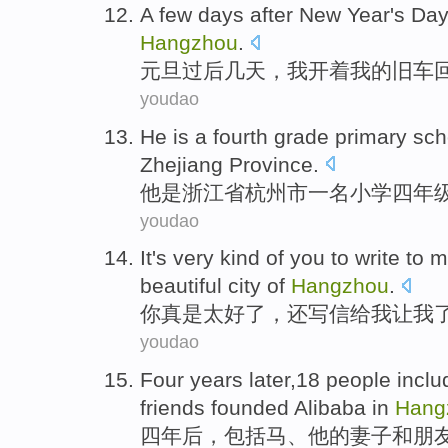
A few days
after
New Year's Day
Hangzhou
.
元旦
过后
几天
，
我
开着
我
的
旧车
youdao
He
is
a
fourth
grade
primary sch
Zhejiang
Province.
他
是
浙江省
杭州市
一
名
小学
四
年
youdao
It's
very
kind
of
you
to write
to
m
beautiful
city
of
Hangzhou
.
你
真是
太
好
了
，还
写信
给
我
让
我
youdao
Four
years
later
,
18
people
inclu
friends
founded
Alibaba
in
Hang
四
年
后
，
包括
马
、
他
的
妻子
和
朋