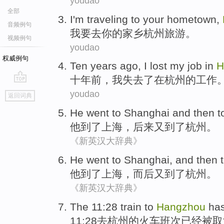
youdao
全部
I
'm
traveling
to
your
hometown
,
音频例句
我
要
去
你
的家乡
杭州
旅游
。
视频例句
youdao
权威例句
Ten
years ago
,
I
lost my
job
in
H
十
年前
，
我
失去
了
在
杭州
的
工作
go
youdao
返回词典
top
He
went
to
Shanghai
and
then
t
他
到了
上海
，
后来又
到了杭州
。
《新英汉大辞典》
He
went
to
Shanghai
,
and then
他
到了
上海
，
而后
又
到了杭州
。
《新英汉大辞典》
The 11:28
train
to
Hangzhou
ha
11:28去
杭州
的
火车
班次
已经
被
取