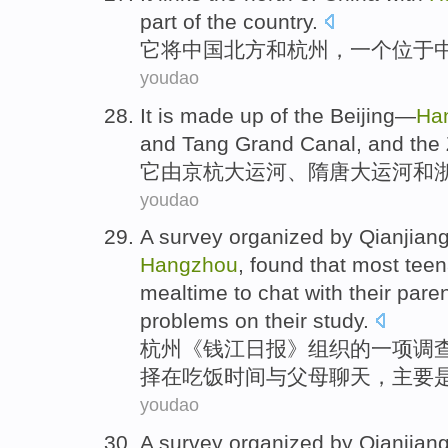
part of the country.
它
将中国北方和杭州，一个位于
youdao
I
t is made up of the Beijing—
Ha
and Tang Grand Canal, and the
它
由京杭大运河、隋唐大运河和
youdao
A
survey organized by Qianjiang
Hangzhou
, found that most tee
mealtime to chat with their pare
problems on their study.
杭
州《钱江日报》组织的一项调
择在吃饭时间与父母聊天，主要
youdao
A
survey organized by Qianjiang