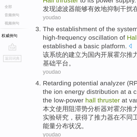
Hall
thruster
to its
power
supply.
全部
发现
滤波器
能够
有效地抑制干扰
音频例句
youdao
视频例句
The
establishment
of
the
syste
权威例句
high-frequency
oscillation
of
Hal
established
a
basic
platform
.
该
系统
的
建立
为
国内
开展
霍尔
推
go
返回词典
top
基础
平台。
youdao
Retarding
potential
analyzer
(RP
the
ion
energy
distribution
at a c
the low-power
hall
thruster
at
va
本文
使用
阻滞
势
分析器
对
霍尔
推
实验研究，获得了推力器
在
不同
能量分布
状况
。
youdao