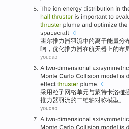
The
ion
energy
distribution
in t
hall
thruster
is
important to
eval
thruster
plume and
optimize
th
spacecraft
.
霍尔
推力器
羽
流中的
离子
能量
分
响
，
优化
推力器
在
航天器上
的
布
youdao
A
two-dimensional
axisymmetric
Monte Carlo
Collision
model
is
effect
thruster
plume
.
采用
粒子
网格单元与
蒙特卡洛
碰
推力器
羽流
的
二维
轴对称
模型
。
youdao
A
two-dimensional
axisymmetric
Monte Carlo
Collision
model
is