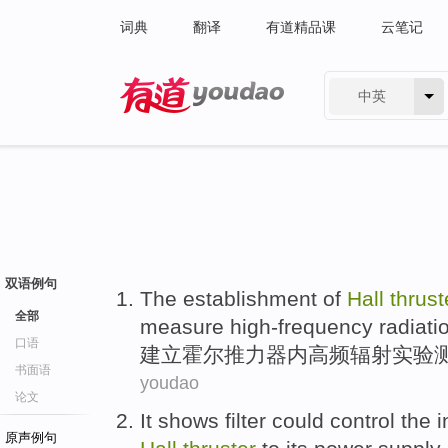
词典
翻译
有道精品课
云笔记
中英
有道 - 网易旗下搜索
双语例句
The establishment
of
Hall
thrust
全部
measure
high-frequency
radiati
口语
建立
霍尔
推力器内
高频
辐射
实验
书面语
youdao
论文
It shows
filter
could
control the
i
原声例句