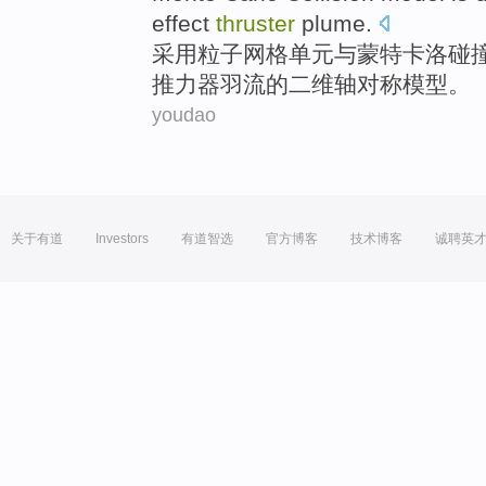
effect
thruster
plume
.
采用
粒子
网格单元与
蒙特卡洛
碰
推力器
羽流
的
二维
轴对称
模型
。
youdao
关于有道
Investors
有道智选
官方博客
技术博客
诚聘英