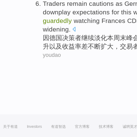
Traders
remain
cautions as
Ger
downplay
expectations
for
this
guardedly
watching Frances C
widening
.
因
德国
决策者
继续
淡化
本周末
峰
升
以及
收益率
差
不断扩大
，
交易
youdao
关于有道
Investors
有道智选
官方博客
技术博客
诚聘英