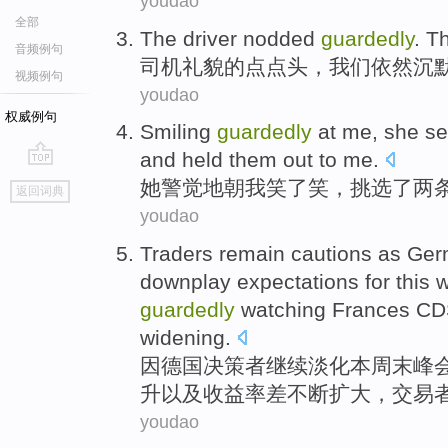
youdao
全部
The driver
nodded
guardedly
.
T
音频例句
司机
礼貌
的
点点头
，
我们
依然
沉
视频例句
youdao
权威例句
Smiling
guardedly
at
me
,
she
se
and held them
out
to me.
go
她
警觉地
朝
我
笑
了
笑，挑选了
两
返回词典
top
youdao
Traders
remain
cautions as
Ger
downplay
expectations
for
this
guardedly
watching Frances C
widening
.
因
德国
决策者
继续
淡化
本周末
峰
升
以及
收益率
差
不断扩大
，
交易
youdao