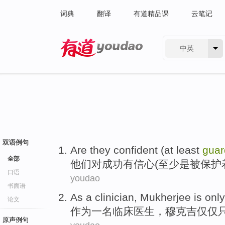
词典
翻译
有道精品课
云笔记
中英
有道 - 网易旗下搜索
双语例句
Are
they
confident
(
at least
guar
全部
他们
对成功有
信心
(
至少
是
被保护
口语
youdao
书面语
As
a
clinician
,
Mukherjee
is only
论文
作为
一名
临床医生
，
穆克吉仅仅
原声例句