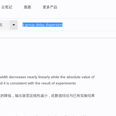
云笔记
惠惠
更多产品
英
width
decreases
nearly
linearly
while the
absolute
value
of
nd it is
consistent
with
the
result
of
experiments
值
的
降低
，
输出脉
宽
近
线性
减小
，此数值结论
与
已有
实验
结果