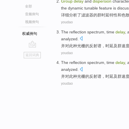
Group
delay
and
dispersion
characte
全部
the
dynamic
tunable
feature is
discu
音频例句
详细
分析了
滤波器
的
群
时延特性
和
色
视频例句
youdao
The
reflection
spectrum
,
time
delay
,
权威例句
analyzed
.
并
对此
种光栅
的
反射
谱
，
时
延及
群
速
go
youdao
返回词典
top
The
reflection
spectrum
,
time
delay
,
analyzed
.
并
对此
种光栅
的
反射
谱
，
时
延及
群
速
youdao