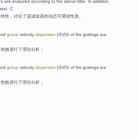
rs
are analyzed
according to the above
filter
. In addition,
ssed
.
散
特性
，讨论了该滤波器
的
动态
可调谐
性质。
and
group
velocity
dispersion
(GVD)
of
the
gratings
are
度
色散
进行
了理论分析；
and
group
velocity
dispersion
(GVD)
of
the
gratings
are
度
色散
进行
了理论分析；