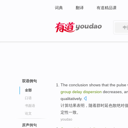
词典
翻译
有道精品课
中
有道 - 网易旗下搜索
双语例句
The
conclusion
shows that
the
pulse
全部
group
delay
dispersion
decreases
, a
口语
qualitatively
.
计算
结果
表明
，随着
群
时延
色散
绝对
书面语
定性
一致
。
论文
youdao
原声例句