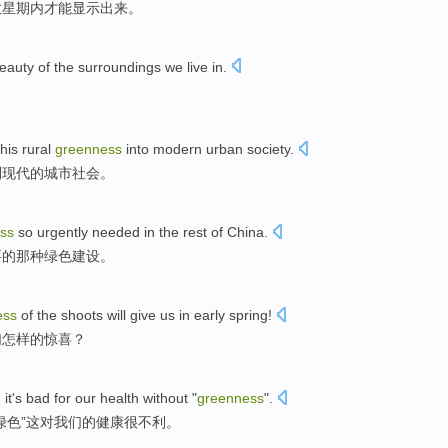
数
星期
内
才能
显示出来。
eauty
of
the surroundings we live in.
this
rural
greenness
into
modern
urban
society
.
到
现代
的
城市
社会
。
ss
so urgently
needed
in the
rest
of
China
.
要
的
那种
绿色
建设。
ess
of
the
shoots
will
give
us
in early
spring
!
们
怎样
的
惊喜
？
,
it
's bad
for
our
health
without
"
greenness
".
绿色
”
这
对
我们
的
健康
很
不利。