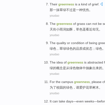
Their
greenness
is
a
kind of
grief
.
那
一
抹
翠绿不过
是
一
种
忧伤。
youdao
The
greenness
of
grass
can not be
s
天街
小雨润如酥，
草
色遥
看
近
却
无。
youdao
The
quality
or
condition
of
being
gre
绿色
，翠绿绿色
的
品质
或
状态
；
绿色
youdao
The
idea
of
greenness
is
abstracted
绿
的
概念
是从
绿色
物体
中抽象出来
的
youdao
For
the
campus
greenness
,
please
c
为了
校园
的
绿色
，
请
爱护
花草
树木
。
youdao
It can
take
days
—
even
weeks
—
befo