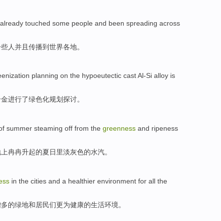
already
touched
some
people
and
been
spreading
across
一些
人
并且
传播
到
世界各地
。
eenization
planning
on
the
hypoeutectic cast
Al-Si
alloy
is
合金
进行了
绿色化
规划
探讨。
of
summer
steaming off
from
the
greenness
and
ripeness
地上冉冉升起的
夏日
里
淡
灰色
的
水汽
。
ess
in
the
cities
and
a healthier
environment
for all
the
增多
的绿地
和
居民们
更为
健康
的
生活
环境
。