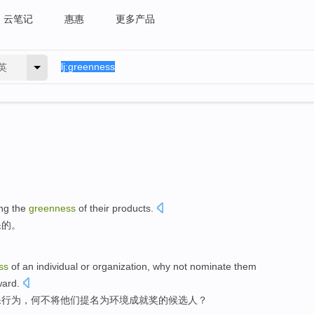
云笔记
惠惠
更多产品
英
ng
the
greenness
of
their
products
.
保
的
。
ss
of
an
individual
or
organization
,
why not
nominate
them
ward
.
保行为，
何不
将
他们
提名
为
环境
成就奖
的候选人？