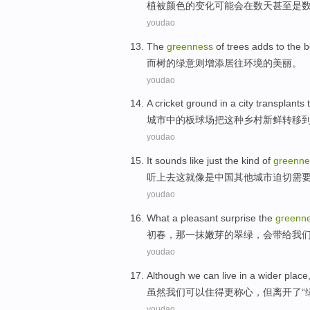
植被
颜色的
变化
可能
会
在
数
天
甚至
是
youdao
The
greenness
of
trees
adds to
the
b
而
树
的
绿意则
增添
居往环境的
美丽
。
youdao
A
cricket
ground
in
a
city
transplants
城市
中的
板球场
把
这种
乡村
新鲜
转移
youdao
It sounds
like just
the
kind
of
greenne
听
上去
这
就
像是
中国
其他
城市
迫切
需
youdao
What
a
pleasant surprise
the
greenn
初春
，那
一
抹
嫩芽
的
翠绿
，
会
带给
我
youdao
Although
we
can
live in
a wider
place
虽然
我们
可以
住
得
更
称心，但
离开了
“
youdao