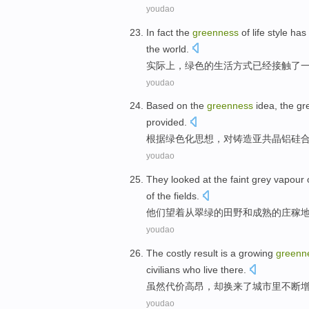
youdao
In fact
the
greenness
of
life
style
has 
the
world
.
实际上
，
绿色
的
生活
方式
已经
接触了
youdao
Based on
the
greenness
idea
, the
gr
provided.
根据
绿色化
思想
，
对
铸造
亚共晶
铝硅
youdao
They
looked at
the
faint
grey
vapour
of
the
fields
.
他们
望
着
从
翠绿
的
田野
和
成熟
的
庄稼
youdao
The costly
result is a
growing
greenn
civilians
who live there.
虽然
代价高昂，却
换来
了
城市里
不断
youdao