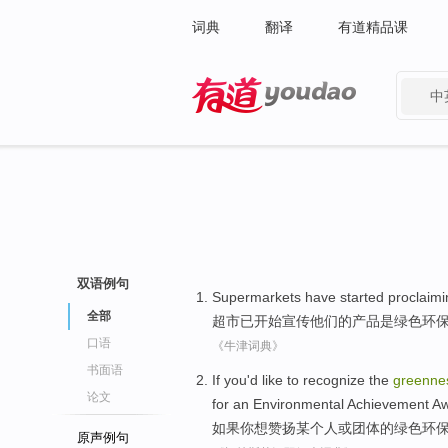
词典
翻译
有道精品课
中
有道 - 网易旗下搜索
双语例句
Supermarkets
have
started
proclaimi
全部
超市
已
开始
宣传
他们
的
产品
是绿色环
口语
《牛津词典》
书面语
If
you
'd like to
recognize
the
greenne
论文
for an
Environmental
Achievement A
如果
你
想
赞扬
某
个人
或
团体
的
绿色
环
原声例句