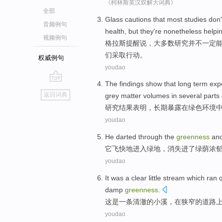
《柯林斯英汉双解大词典》
全部
Glass
cautions
that
most
studies
don'
音频例句
health
,
but
they
're nonetheless
helpi
视频例句
格拉斯
提醒
说，
大多数
研究
并不
一定
们采取行动。
权威例句
youdao
The findings
show that
long term
exp
go
返回词典
grey
matter
volumes
in
several parts
top
研究
结果
表明
，
长期
暴露
在
绿色
环境
youdao
He
darted
through
the
greenness
an
它
飞快地
进入
绿地，消失
进
了
绿荫
浓
youdao
It
was
a
clear
little stream which ran
q
damp
greenness
.
这
是
一条
清澈
的
小溪
，
在
狭窄
的
道路
youdao