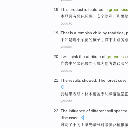
This
product
is featured
in
greenness
本
品
具有
绿色
环保、
安全
便利
、
和
燃
youdao
That
is
a rompish
child
by
roadside
, 
不知
是
哪个
顽皮的
孩子
，
摘下山
路旁
youdao
I will
think
the
attribute
of
greenness
广告中的
绿色
属性
会成为您
考虑
购买
youdao
The
results
showed
,
The forest
cover
其
结果
表明
：
林木
覆盖率
与
绿度值
呈
youdao
The influence
of
different
soil
spectra
discussed
.
讨论
了
不同
土壤
光谱线
对
绿度
及
植被