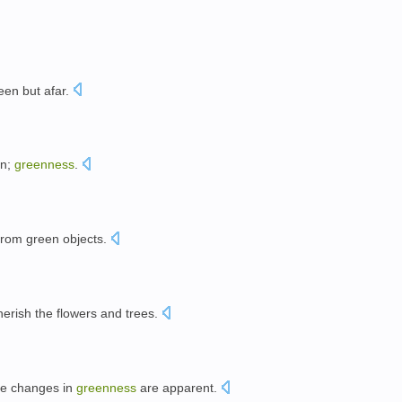
een
but
afar
.
en
;
greenness
.
。
from
green
objects
.
。
herish
the
flowers and
trees
.
re
changes
in
greenness
are
apparent
.