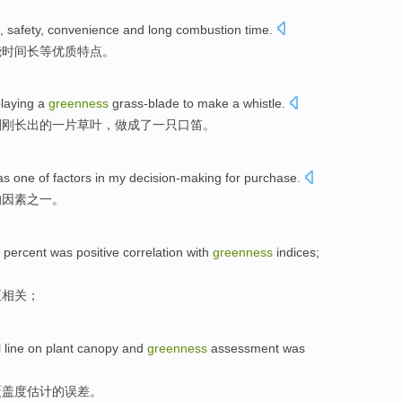
,
safety
,
convenience
and
long
combustion
time
.
烧
时间
长
等优质特点。
playing
a
greenness
grass-blade to
make
a
whistle
.
刚刚长出的
一
片草叶，
做成
了一只口笛。
as one
of
factors
in
my decision-making for purchase
.
的
因素
之一。
 percent
was
positive
correlation
with
greenness
indices;
正
相关；
l
line
on
plant
canopy
and
greenness
assessment
was
覆盖度
估计
的
误差。