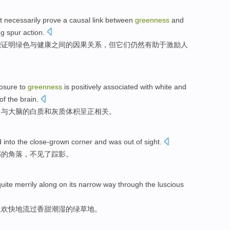
t
necessarily
prove
a
causal link
between
greenness
and
ng
spur
action
.
能
证明
绿色
与
健康
之间的
因果
关系，
但
它们
仍然
有助于
激励人
osure
to
greenness
is positively
associated
with
white
and
of the
brain
.
中
与
大脑
的
白质
和
灰质
体积
呈正
相关
。
d
into
the
close-grown
corner
and was
out
of
sight.
郁
的
角落
，
不见了
踪影。
uite
merrily
along
on
its
narrow
way
through the luscious
上
欢快地
流过
香甜
潮湿
的绿草地。