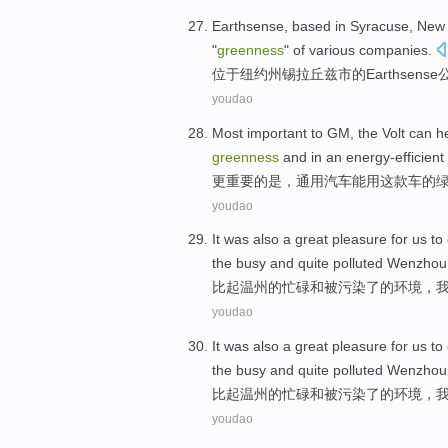
Earthsense
, based in
Syracuse
, New
"
greenness
"
of various
companies
.
位于
纽约州锡拉丘兹
市的
Earthsense
youdao
Most
important
to
GM
,
the
Volt
can h
greenness
and
in
an energy-efficient 
更
重要
的是，
通用汽车
能用
这
款车的
youdao
It was also a great pleasure for
us
to
the
busy
and quite
polluted
Wenzhou
比起
温州
的
忙碌
和
被污染了
的环境，
youdao
It was also a great pleasure for
us
to
the
busy
and quite
polluted
Wenzhou
比起
温州
的
忙碌
和
被污染了
的环境，
youdao