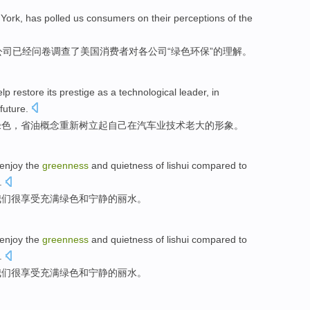
 York,
has
polled
us
consumers
on
their
perceptions
of
the
公司
已经
问卷
调查
了
美国
消费者
对
各
公司“
绿色环保
”
的
理解
。
elp
restore
its prestige as a
technological
leader
,
in
future.
绿色
，
省油
概念
重新
树立起自己
在
汽车业
技术
老大
的形象。
enjoy
the
greenness
and
quietness
of
lishui compared
to
.
我们
很享受
充满
绿色
和
宁静
的
丽水。
enjoy
the
greenness
and
quietness
of
lishui compared
to
.
我们
很享受
充满
绿色
和
宁静
的
丽水。