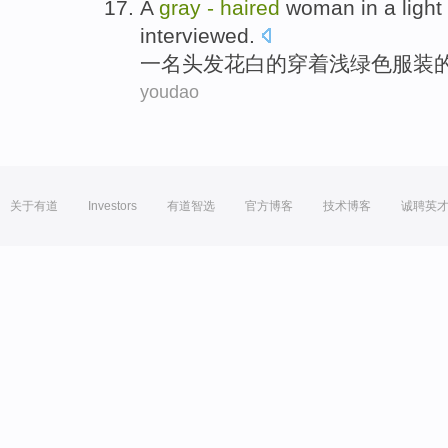
A
gray
-
haired
woman
in
a
light
interviewed
.
一
名头发花白
的
穿着
浅绿色
服装
youdao
关于有道
Investors
有道智选
官方博客
技术博客
诚聘英