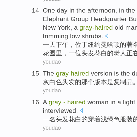
One
day
in the
afternoon
, in
the
Elephant
Group
Headquarter
Bu
New York
,
a
gray-haired
old ma
trimming
low
shrubs
.
一
天
下午
，
位于
纽约
曼哈顿
的
著
花园里
，
一
位头发
花白
的
老人
正
youdao
The
gray
haired
version
is
the
d
灰白色
头发的那个
版本
是
复制品
youdao
A
gray
-
haired
woman
in
a
light
interviewed
.
一
名头发花白
的
穿着
浅绿色
服装
youdao