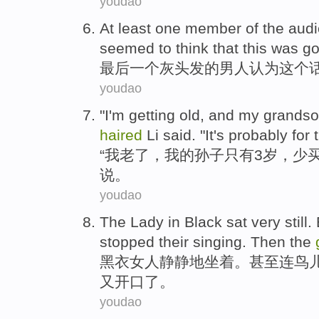
youdao
At least
one
member
of the
audi
seemed to
think that
this
was goi
最后
一个
灰头发
的
男人
认为
这个
youdao
"
I
'm getting
old
, and
my
grands
haired
Li
said
. "It
's
probably for 
“
我
老
了，
我
的
孙子
只有
3
岁
，少
说
。
youdao
The Lady in Black
sat
very still.
stopped
their singing
.
Then
the
黑衣
女人静静地
坐着
。
甚至
连
鸟
又开口了。
youdao