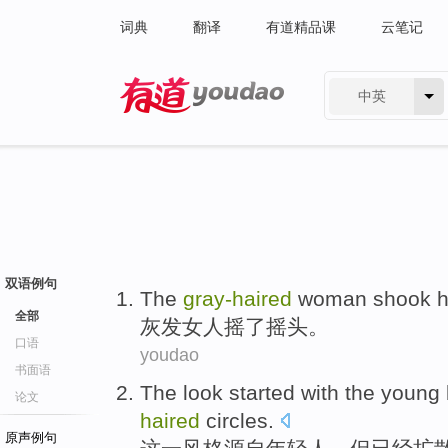
词典
翻译
有道精品课
云笔记
中英
有道 - 网易旗下搜索
双语例句
The
gray-haired
woman
shook
h
全部
灰发
女人
摇了
摇头。
口语
youdao
书面语
The
look
started with
the young
论文
haired
circles
.
原声例句