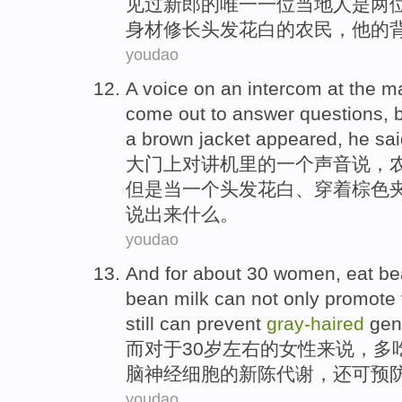
见
过
新郎
的
唯一
一位
当地人
是
两
身材修长
头发
花白
的
农民
，他的
youdao
A
voice
on
an
intercom at
the
ma
come out
to
answer
questions
,
a
brown
jacket
appeared
,
he
sai
大门
上
对讲机
里
的
一个
声音
说
，
但是
当
一
个头发
花白
、
穿着
棕色
说出来什么。
youdao
And
for
about 30
women
,
eat
be
bean milk
can
not
only
promote
still
can
prevent
gray-haired
gen
而
对于
30岁
左右
的
女性来说
，
多
脑神经
细胞
的
新陈代谢
，
还
可
预
youdao