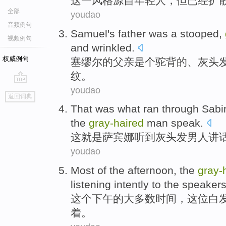
这
一
风格
源自
年轻人
，
但
已经
扩
全部
youdao
音频例句
Samuel
's father
was a
stooped
,
视频例句
and
wrinkled
.
权威例句
塞缪尔
的
父亲
是个
驼背
的、
灰头
纹
。
youdao
go
返回词典
top
That
was what
ran through
Sabi
the
gray-haired
man
speak
.
这
就是
萨宾娜听到
灰头发
男人
讲
youdao
Most
of
the
afternoon
,
the
gray-
listening
intently to the speakers
这个
下午
的
大多数
时间，
这位
白
着。