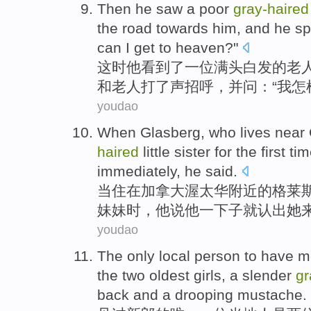
Then
he
saw
a
poor
gray-haired
the road
towards
him
,
and
he sp
can
I
get
to heaven
?"
这时
他
看到了
一
位
满头
白发的
老
和
老人打了声招呼，
并
问
：“
我
怎
youdao
When
Glasberg
,
who lives
near
haired
little
sister
for the
first
tim
immediately
, he
said
.
当
住
在
加拿大
渥太华
附近
的
格莱
妹妹
时
，
他
说
他
一下子就
认出
她
youdao
The only
local person
to
have m
the
two
oldest
girls,
a
slender
gr
back
and a drooping
mustache
.