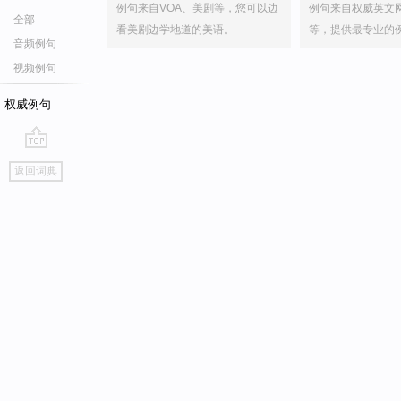
例句来自VOA、美剧等，您可以边
例句来自权威英文
全部
看美剧边学地道的美语。
等，提供最专业的
音频例句
视频例句
权威例句
go
返回词典
top