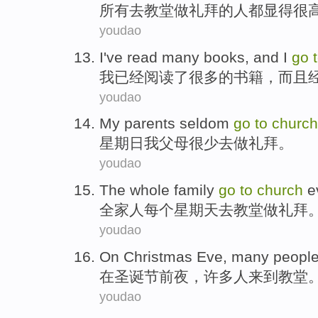
所有
去
教堂做礼拜
的
人
都
显得
很
youdao
I
've
read
many
books
,
and
I
go
我
已经
阅读了
很多
的
书籍
，
而且
youdao
My
parents
seldom
go
to
church
星期日
我
父母
很少
去
做礼拜
。
youdao
The whole family
go
to
church
e
全家人
每个
星期天
去
教堂做礼拜
youdao
On
Christmas
Eve
,
many
peopl
在
圣诞节
前夜
，
许多
人
来到
教堂
youdao