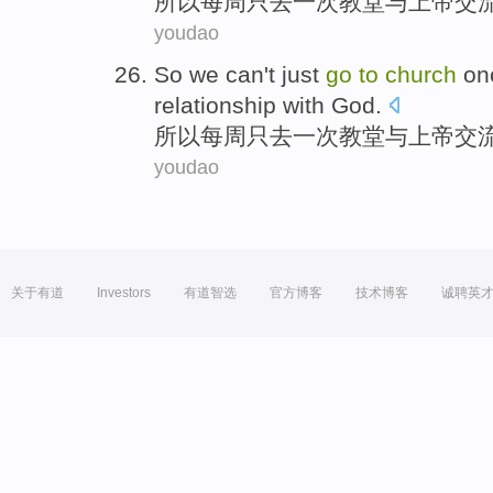
所以
每周
只
去
一
次
教堂
与
上帝交
youdao
So
we can't
just
go
to
church
on
relationship
with
God
.
所以
每周
只
去
一
次
教堂
与
上帝交
youdao
关于有道
Investors
有道智选
官方博客
技术博客
诚聘英