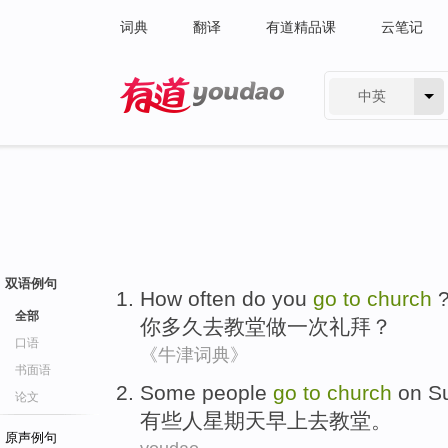
词典
翻译
有道精品课
云笔记
中英
有道 - 网易旗下搜索
双语例句
How often
do
you
go
to
church
全部
你
多久
去
教堂做一次礼拜
？
口语
《牛津词典》
书面语
Some
people
go
to
church
on S
论文
有些
人
星期天
早上
去
教堂
。
原声例句