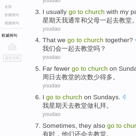
youdao
全部
I
usually
go
to
church
with
my p
音频例句
星期天
我
通常
和
父母
一起
去
教堂
视频例句
youdao
权威例句
That
we
go
to
church
together?
我们
会一起
去教堂吗？
go
youdao
返回词典
top
Far
fewer
go
to
church
on Sund
周日
去
教堂
的
次数少
得多
。
youdao
I
go
to
church
on Sundays
.
我
星期天
去
教堂做礼拜
。
youdao
Sometimes
,
they
also
go
to
chu
有时
，
他们
还
会
去
教堂
。