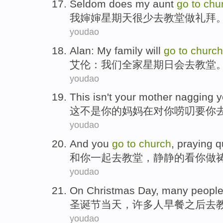
Seldom does
my
aunt
go
to
chu
我
婶婶
星期天
很少
去
教堂做礼拜
youdao
Alan
:
My family
will
go
to
church
艾伦
：
我们
全家
星期日
会
去
教堂
youdao
This
isn't
your
mother
nagging
y
这
不是
你
的
妈妈
在对
你
唠叨要
你
youdao
And
you
go
to
church
,
praying
q
和
你
一起
去
教堂
，
静静的
看
你
做
youdao
On Christmas
Day
,
many
peopl
圣诞节
当天
，
许多
人
早餐
之后
去
youdao