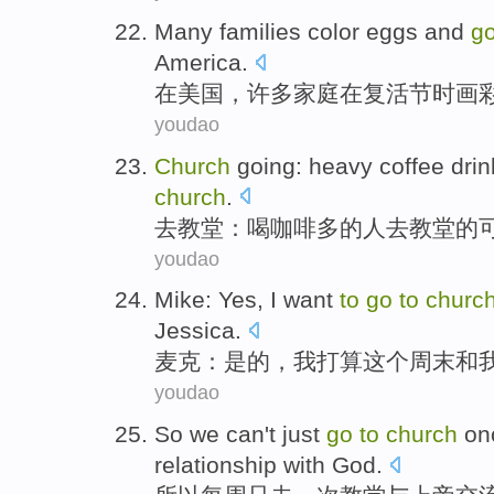
Many
families
color eggs
and
g
America
.
在
美国
，
许多
家庭
在
复活节时画
youdao
Church
going:
heavy coffee
drin
church
.
去
教堂
：
喝
咖啡多的
人
去教堂的
youdao
Mike
:
Yes
,
I
want
to
go
to
churc
Jessica
.
麦克
：
是的
，
我
打算
这个
周末
和
youdao
So
we can't
just
go
to
church
on
relationship
with
God
.