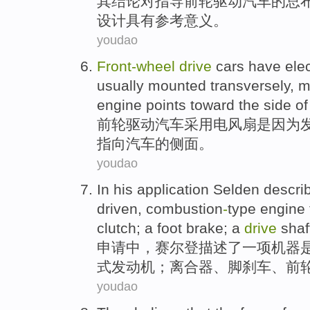
其
结论
对指导
前轮
驱动
汽车
的
总
设计
具有参考
意义
。
youdao
Front-wheel
drive
cars
have elec
usually mounted
transversely
,
m
engine
points toward
the
side
of
前轮
驱动
汽车
采用
电风扇
是因为
指向
汽车
的
侧面
。
youdao
In
his
application
Selden
descri
driven,
combustion
-
type
engine
clutch
; a
foot
brake
; a
drive
shaf
申请
中
，
赛尔登
描述了
一项
机器
式
发动机
；
离合器
、
脚
刹车
、
前
youdao