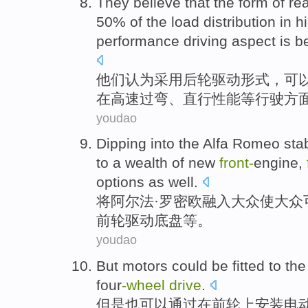
They
believe that
the
form
of re
50%
of
the
load
distribution
in
h
performance
driving
aspect
is b
他们
认为
采用
后轮
驱动
形式
，
可
在
高速
过弯
、
直行
性能
等行驶
方
youdao
Dipping
into
the Alfa
Romeo stab
to
a wealth
of
new
front-
engine
,
options
as
well
.
将阿尔法·
罗密欧
融入
大众
使
大众
前轮驱动
底盘
等。
youdao
But
motors
could be
fitted
to
the
four
-wheel
drive
.
但是
也
可以通过
在
前轮
上安装
电