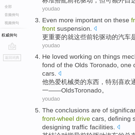
标准
搭配前轮
驱动
，
但
可额外自
全部
youdao
音频例句
Even more
important
on
these
f
视频例句
front
suspension
.
权威例句
更
重要
的
就
这些
前轮
驱动
的
汽车
youdao
go
He
loved
working on
things
mec
返回词典
top
fond
of
the
Olds
Toronado
,
one
cars
.
他
热爱
机械
类
的
东西
，
特别
喜欢
一
——
Olds
Toronado
。
youdao
The
conclusions
are
of
signific
front-wheel
drive
cars
,
defining
s
designing
traffic
facilities
.