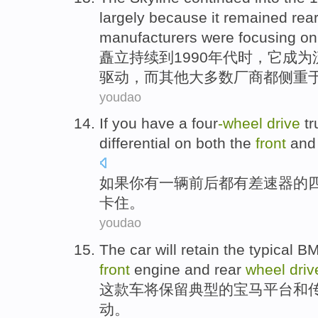
largely
because
it
remained
rea
manufacturers
were
focusing on
矗立
持续
到
1990
年代
时，
它
成为
驱动
，
而
其他
大多数
厂商
都
侧重
youdao
If
you
have
a
four
-wheel
drive
tr
differential on both
the
front
and 
如果
你
有
一
辆
前后
都
有
差速器
的
卡住
。
youdao
The
car
will
retain
the
typical
B
front
engine
and
rear
wheel
driv
这
款车
将
保留
典型
的
宝马
平台
和
动
。