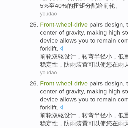
5%至40%
的
扭矩
分配
给
前轮
。
youdao
Front-wheel
-
drive
pairs
design
,
center of gravity
,
making
high
st
device
allows
you
to
remain
com
forklift
.
前轮
双驱
设计
，
转弯
半径
小
，
低
稳定性
，
防
雨
装置
可以使
您
在
雨
youdao
Front-wheel
-
drive
pairs
design
,
center of gravity
,
making
high
st
device
allows
you
to
remain
com
forklift
.
前轮
双驱
设计
，
转弯
半径
小
，
低
稳定性
，
防
雨
装置
可以使
您
在
雨