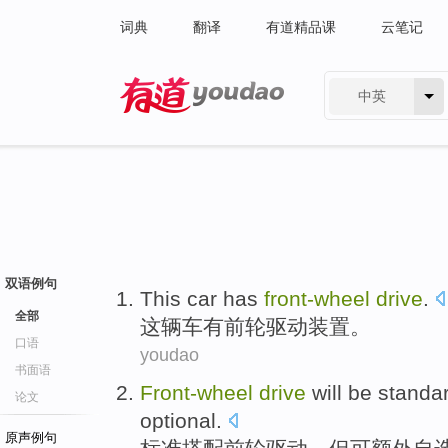
词典
翻译
有道精品课
云笔记
中英
有道 - 网易旗下搜索
双语例句
This car
has
front-wheel
drive
.
全部
这辆
车
有
前轮驱动装置。
口语
youdao
书面语
Front-wheel
drive
will be
standa
论文
optional.
原声例句