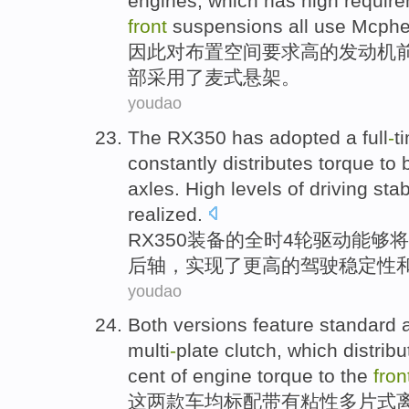
engines
, which has
high
requir
front
suspensions
all
use
Mcphe
因此
对
布置
空间
要求
高
的
发动机
部
采用
了
麦
式
悬架。
youdao
The
RX350
has adopted a
full
-
t
constantly
distributes
torque
to
axles
. High levels
of
driving
stab
realized
.
RX350
装备
的
全时
4轮
驱动
能够将
后轴
，实现
了
更高的
驾驶
稳定性
youdao
Both
versions feature
standard a
multi
-
plate
clutch
, which
distribu
cent
of
engine torque
to
the
fro
这两
款车均
标
配
带有
粘性
多片式