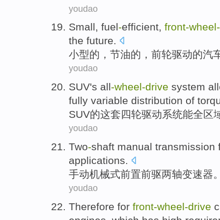
youdao
Small
,
fuel
-
efficient
,
front-wheel
-
the
future
.
小型
的
，
节油
的，
前轮
驱动
的
汽
youdao
SUV
's all
-wheel
-
drive
system
all
fully
variable
distribution
of
torq
SUV
的
这套
四轮驱动
系统
能
全
区
youdao
Two
-
shaft
manual
transmission
applications.
手动
机械式前置前驱两
轴变速器
youdao
Therefore
for
front-wheel
-
drive
c