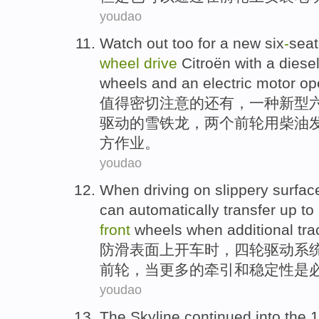
youdao
Watch
out too for
a
new six
-
seat
wheel
drive
Citroën
with a
diese
wheels
and
an
electric
motor
op
值得密切
注意
的还有，
一
种
新型
驱动
的雪铁龙，两个
前轮
用
柴油
方
作业
。
youdao
When
driving
on
slippery
surfac
can
automatically
transfer
up
to
front
wheels
when
additional
tra
防滑
表面
上
开车
时
，
四轮
驱动
系
前轮
，
当
更多的
牵引
和
稳定性
是
youdao
The Skyline
continued
into the
1