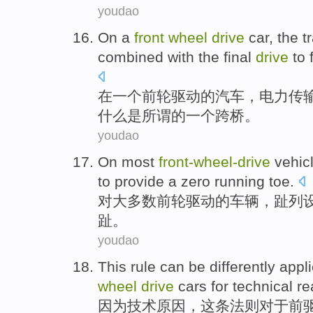
youdao
On
a
front
wheel
drive
car
,
the t
combined with
the final
drive
to
在
一
个
前轮
驱动
的
汽车
，
电力
传
什么
是
所谓
的一个跨桥。
youdao
On
most
front-wheel
-
drive
vehic
to
provide
a
zero
running
toe
.
对
大多数
前轮驱动
的
车辆
，
趾列
趾
。
youdao
This
rule
can
be
differently
appl
wheel
drive
cars
for
technical
re
因为
技术
原因
，
这
条法则
对于
前