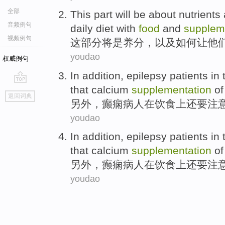
全部
This
part
will be
about
nutrients
音频例句
daily
diet
with
food
and
supplem
视频例句
这
部分
将
是
养分
，
以及
如何
让
他
youdao
权威例句
In addition
,
epilepsy patients
in
that
calcium
supplementation
o
go
返回词典
top
另外
，
癫痫病
人
在
饮食
上
还要
注
youdao
In addition
,
epilepsy patients
in
that
calcium
supplementation
o
另外
，
癫痫病
人
在
饮食
上
还要
注
youdao