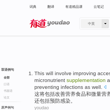
词典
翻译
有道精品课
云笔记
中英
有道 - 网易旗下搜索
双语例句
This
will
involve
improving
acce
全部
micronutrient
supplementation
a
口语
preventing
infections
as well.
书面语
这
将
包括
改善
营养
食品
和
微量
营
论文
还包括
预防
感染。
youdao
原声例句