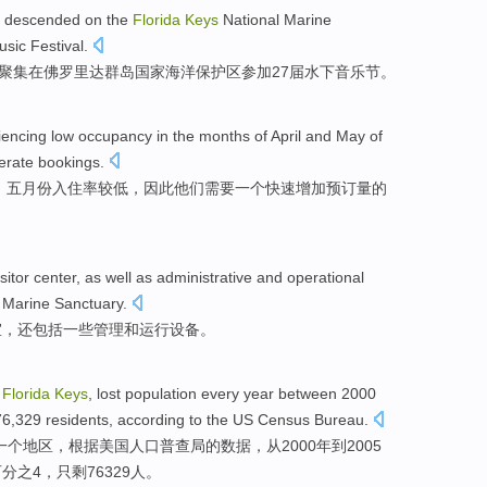
s descended
on
the
Florida
Keys
National
Marine
sic Festival
.
聚集
在
佛罗里达
群岛
国家
海洋
保护区
参加
27届
水下
音乐节。
iencing
low
occupancy
in
the
months of April and May of
erate
bookings.
、五月份
入住率
较低
，因此他们
需要
一个
快速
增加预订量的
isitor
center
, as well as
administrative
and
operational
 Marine Sanctuary.
室，还包括一些
管理
和
运行
设备
。
e
Florida
Keys
,
lost
population
every
year between 2000
6,329 residents,
according to
the US
Census Bureau
.
一个
地区，
根据
美国
人口
普查局的数据，从2000年
到
2005
分之4，只剩76329人。