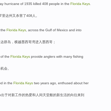
ay
hurricane
of 1935
killed
408
people
in
the
Florida
Keys
.
罗里达州
又
杀害了
408
人
。
the
Florida
Keys
,
across
the Gulf of Mexico
and
into
里达
群岛
，
横越
墨西哥湾
进入
墨西哥；
of
the
Florida
Keys
provide
anglers with
many
fishing
鱼
机会
。
ed
in the
Florida
Keys
two
years ago
,
enthused
about
her
e
出于
对
新
工作
的
热爱
和
人间天堂般的新
生活
的向往
来到