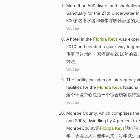
More than
500
divers
and
snorkeller
Sanctuary
for the 27th
Underwater
Mu
500
多
名
潜水者
和
佩带呼吸器
潜游
的人
youdao
A
hotel
in
the
Florida
Keys
was exper
2010 and
needed
a
quick
way
to gen
佛罗里达州
的
一家
酒店
在
2010年
的
四
方法
。
youdao
The
facility
includes
an
interagency
v
facilities
for the
Florida
Keys
National
这个
环境
中心
包括
一个
综合
访客
接待
youdao
Monroe
County
, which comprises th
and 2005,
dwindling
by 4 percent
to
7
Monroe
County
是
Florida
Keys
辖内的
年，该地区人口
连年
流失
，每年减少百