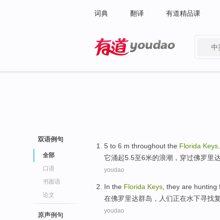
词典
翻译
有道精品课
中
有道 - 网易旗下搜索
双语例句
5
to 6
m
throughout
the
Florida
Keys
.
全部
它涌起5.5
至
6
米
的浪潮，穿过佛罗里
口语
youdao
书面语
In
the
Florida
Keys
,
they
are
hunting 
论文
在
佛罗里达
群岛
，
人们
正在
水下
寻找
youdao
原声例句