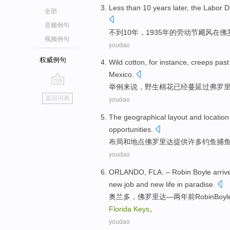
Less than
10
years
later,
the
Labor
D
全部
音频例句
不到
10
年
，1935年
的
劳动节
飓风
在
佛
视频例句
youdao
权威例句
Wild
cotton
,
for instance
,
creeps
past
Mexico
.
举例
来说，
野生
棉花
已经蔓延
过
弗
罗
go
返回词典
youdao
top
The geographical layout
and
location
opportunities
.
布局
和
地点
佛罗里达
提供
许多
钓鱼捕
youdao
ORLANDO
,
FLA
. –
Robin
Boyle
arriv
new
job
and
new
life
in paradise
.
奥兰多
，
佛罗里达
—
两
年前
Robin
Boyl
Florida
Keys
。
youdao