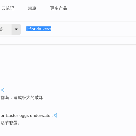
云笔记
惠惠
更多产品
英
达群岛，造成极大的破坏。
for
Easter
eggs
underwater
.
复活节
彩蛋
。