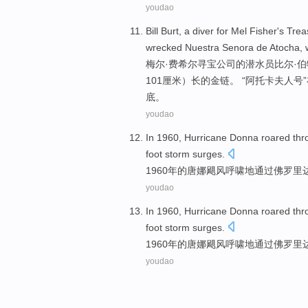
youdao
Bill
Burt
, a
diver
for Mel
Fisher's
Trea
wrecked
Nuestra
Senora
de Atocha,
梅尔·
费希尔
寻宝
公司的
潜水员
比尔
·
伯
101厘米）长的
金
链
。 “阿托卡夫人号”
底。
youdao
In 1960,
Hurricane
Donna
roared
thr
foot
storm surges
.
1960年的
唐娜
飓风
呼啸地
通过
佛罗里
youdao
In 1960,
Hurricane
Donna
roared
thr
foot
storm surges
.
1960年的
唐娜
飓风
呼啸地
通过
佛罗里
youdao