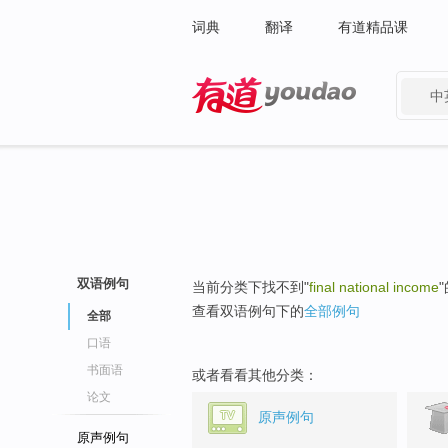
词典
翻译
有道精品课
中
有道 - 网易旗下搜索
双语例句
当前分类下找不到"
final national income
查看双语例句下的
全部例句
全部
口语
书面语
或者看看其他分类：
论文
原声例句
原声例句