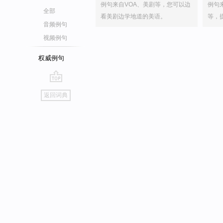
例句来自VOA、美剧等，您可以边
例句
全部
看美剧边学地道的美语。
等，
音频例句
视频例句
权威例句
go
返回词典
top