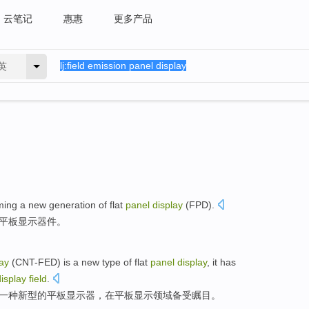
云笔记
惠惠
更多产品
英
ming
a
new
generation
of
flat
panel
display
(FPD).
平板
显示器件。
lay
(
CNT-FED
)
is
a
new type
of
flat
panel
display
, it has
display
field
.
一种
新型
的
平板
显示器，
在
平板
显示
领域
备受瞩目。