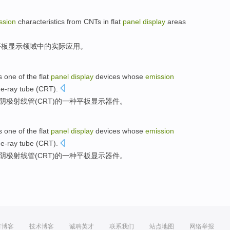
ssion
characteristics
from CNTs
in
flat
panel
display
areas
平板
显示
领域
中的
实际
应用
。
s
one
of
the
flat
panel
display
devices
whose
emission
e-ray tube
(
CRT
).
阴极
射线管(
CRT
)
的
一种
平板
显示
器件
。
s
one
of
the
flat
panel
display
devices
whose
emission
e-ray tube
(
CRT
).
阴极
射线管(
CRT
)
的
一种
平板
显示
器件
。
方博客
技术博客
诚聘英才
联系我们
站点地图
网络举报