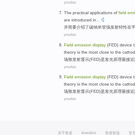
youdao
The
practical
applications
of
field
emi
are introduced
in...
并
简要
介绍了
碳
纳米管
场
发射
特性
在
youdao
Field
emission
display
(
FED
) device
i
theory
is
the most
close to
the
cathod
场
致
发射
显示
(
FED
)
是
发光
原理
最
接近
youdao
Field
emission
display
(
FED
) device
i
theory
is
the most
close to
the
cathod
场
致
发射
显示
(
FED
)
是
发光
原理
最
接近
youdao
关于有道
Investors
有道智选
官