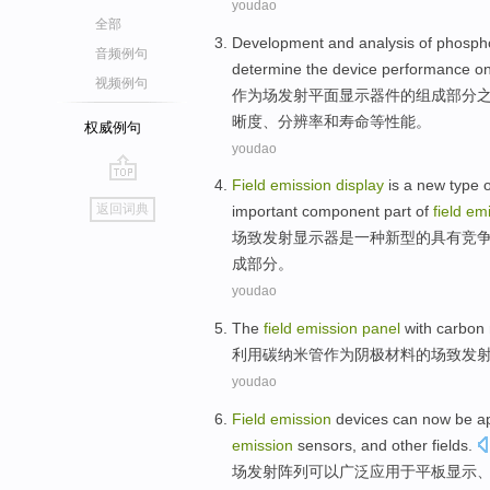
youdao
全部
Development
and
analysis
of
phosph
音频例句
determine
the
device
performance
o
视频例句
作为场
发射
平面
显示
器件
的
组成部分
晰度、
分辨率
和
寿命
等
性能
。
权威例句
youdao
Field
emission
display
is
a
new type
o
go
返回词典
important
component
part
of
field
em
top
场
致
发射
显示器
是
一种
新型
的
具有竞
成
部分
。
youdao
The
field
emission
panel
with
carbon
利用
碳
纳米管
作为阴极材料
的
场
致发
youdao
Field
emission
devices
can
now be ap
emission
sensors, and other
fields
.
场
发射
阵列
可以
广泛
应用于
平板
显示