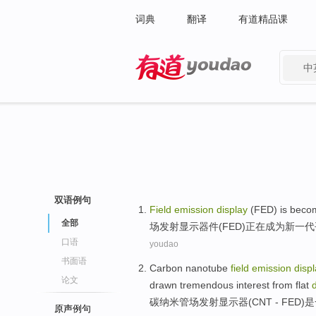
词典
翻译
有道精品课
中
有道 - 网易旗下搜索
双语例句
Field
emission
display
(
FED
)
is beco
全部
场
发射
显示
器件(
FED
)
正在
成为
新
一代
口语
youdao
书面语
Carbon
nanotube
field
emission
disp
论文
drawn tremendous interest
from
flat
碳
纳米管
场
发射
显示器
(
CNT
- FED)
是
原声例句