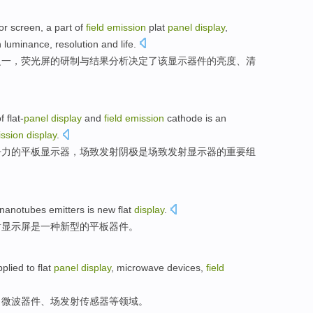
or
screen, a
part
of
field
emission
plat
panel
display
,
n
luminance
,
resolution
and
life
.
之一，
荧光屏
的
研制
与
结果分析
决定
了该
显示器件的
亮度
、清
f
flat-
panel
display
and
field
emission
cathode
is
an
ission
display
.
争力的
平板
显示器，场致发射
阴极
是场致发射显示器的
重要
组
nanotubes
emitters
is
new
flat
display
.
射
显示屏
是
一种新型
的
平板
器件。
plied
to
flat
panel
display
,
microwave
devices
,
field
、
微波
器件
、场发射
传感器
等领域。