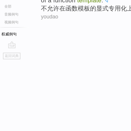
of
a
function
template
.
全部
不
允许
在
函数
模板
的
显
式
专用化
音频例句
youdao
视频例句
权威例句
go
返回词典
top