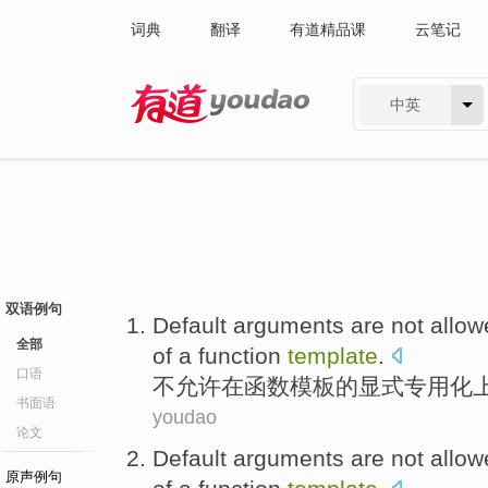
词典
翻译
有道精品课
云笔记
中英
有道 - 网易旗下搜索
双语例句
Default
arguments
are not
allow
全部
of
a
function
template
.
口语
不
允许
在
函数
模板
的
显
式
专用化
书面语
youdao
论文
Default
arguments
are not
allow
原声例句