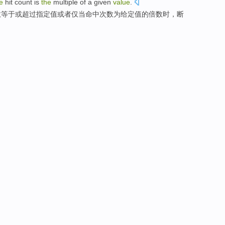
e
hit
count
is
the
multiple
of a given
value
.
数
等于
或
超过
指定
值
或者
仅当命中次数
为
给定值
的
倍数
时
，断