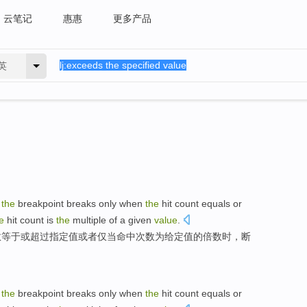
云笔记
惠惠
更多产品
英
the
breakpoint
breaks
only
when
the
hit
count
equals
or
e
hit
count
is
the
multiple
of a given
value
.
数
等于
或
超过
指定
值
或者
仅当命中次数
为
给定值
的
倍数
时
，断
the
breakpoint
breaks
only
when
the
hit
count
equals
or