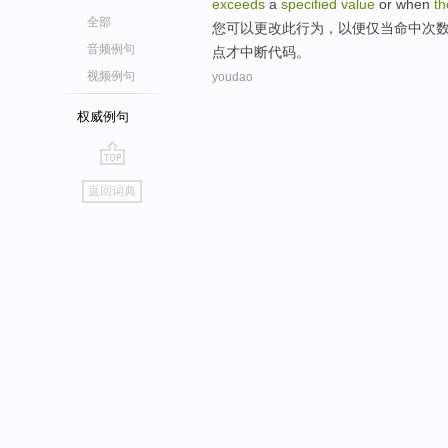
exceeds
a
specified
value
or
when
th
全部
您
可以
更改
此
行为
，
以便
仅
当
命中
次
音频例句
点才中断代码。
视频例句
youdao
权威例句
go
返回词典
top