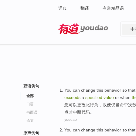
词典
翻译
有道精品课
中
有道 - 网易旗下搜索
双语例句
You
can
change
this
behavior
so that
全部
exceeds
a
specified
value
or
when
th
口语
您
可以
更改
此
行为
，
以便
仅
当
命中
次
点才中断代码。
书面语
youdao
论文
You
can
change
this
behavior
so that
原声例句