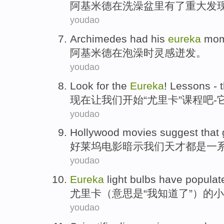
阿基米德在洗澡盆里有了重大发
youdao
Archimedes had his
eureka
mom
阿基米德
在
泡澡时灵感迸发。
youdao
Look for
the
Eureka
!
Lessons
-
现在
让
我们开始“尤里卡”
课程
吧
-
youdao
Hollywood
movies
suggest that
好莱坞
电影
暗示
我们
天才都
是
一
youdao
Eureka
light bulbs
have
popula
尤里卡
（意思是“我
知道
了
”）
的
小
youdao