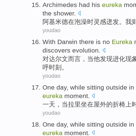
Archimedes had his
eureka
mom
the shower.
阿基米德
在
泡
澡时灵感迸发。
我
youdao
With
Darwin
there is no
Eureka
discovers
evolution
.
对
达尔文而言
，
当
他
发现
进化
现
呼
时刻
。
youdao
One
day
,
while
sitting
outside
in
eureka
moment.
一
天
，
当
拉里
坐在
屋外
的折
椅上
youdao
One
day
,
while
sitting
outside
in
eureka
moment
.