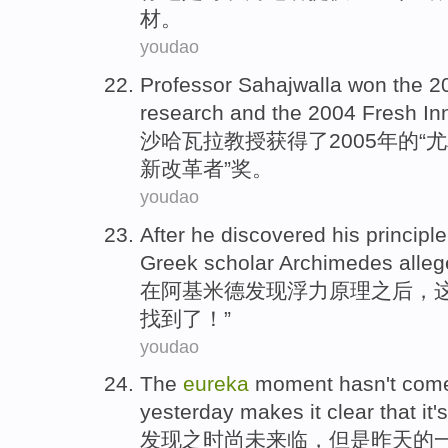
材
。
youdao
Professor
Sahajwalla
won
the 2
research
and
the 2004
Fresh
In
沙哈瓦拉
教授
获得
了2005年的“
尤
新
改革者
”奖。
youdao
After
he
discovered
his
principle
Greek
scholar
Archimedes
alleg
在
阿基米德
发现
浮力
原理
之后，
找到了
！”
youdao
The
eureka
moment
hasn
't
com
yesterday
makes it clear
that it
'
发现
之时
尚未
来临
，
但是
昨天
的