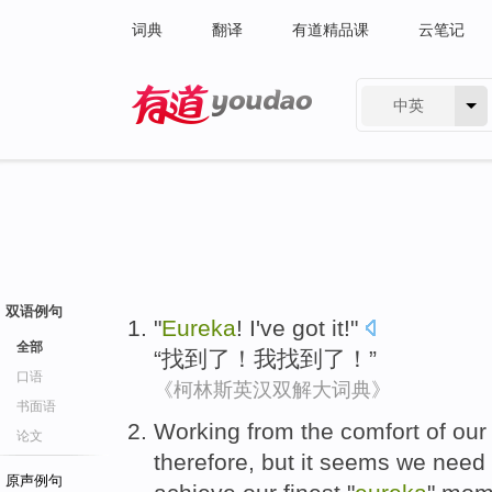
词典
翻译
有道精品课
云笔记
中英
有道 - 网易旗下搜索
双语例句
"
Eureka
!
I
've
got
it!"
全部
“
找到
了！
我
找到
了！”
口语
《柯林斯英汉双解大词典》
书面语
Working
from the
comfort
of ou
论文
therefore
,
but
it seems
we
need
原声例句