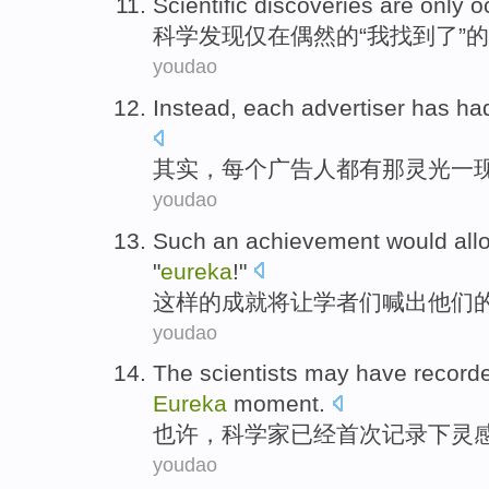
Scientific
discoveries
are only
o
科学
发现
仅
在偶然
的“我
找到
了”的
youdao
Instead
,
each
advertiser
has ha
其实
，
每个
广告人
都
有
那灵光一
youdao
Such
an
achievement
would
all
"
eureka
!"
这样
的
成就
将
让
学者
们
喊
出
他们
youdao
The
scientists
may
have
record
Eureka
moment
.
也许
，
科学家
已经
首次
记录下
灵
youdao