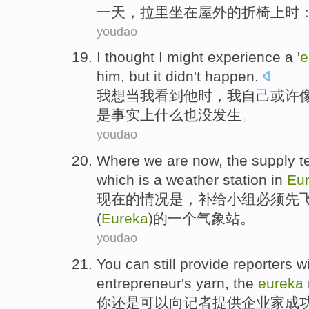
一
天
，
拉里
坐在
屋外
的折
椅上
时
youdao
I
thought
I
might
experience
a
'
e
him
,
but
it didn
't
happen
.
我
想
当
我
看到
他
时，我自己
或许
是
事实上什么
也
没发生。
youdao
Where we
are
now
,
the supply
t
which is
a
weather station
in
Eu
现在
的情况
是
，
补给
小组
必须
先
(
Eureka
)的
一个
气象站
。
youdao
You
can
still
provide
reporters
wi
entrepreneur
's
yarn
, the
eureka
你
还是
可以
向
记者
提供
企业家成