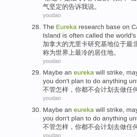
气坚定
的
告诉
我
说。
youdao
The
Eureka
research
base
on
C
Island
is often
called
the
world
'
加拿大
的
尤里卡
研究
基地
位于最
称为
世界上
最冷
的
居住地
。
youdao
Maybe an
eureka
will strike, ma
you
don
't
plan
to
do
anything
unt
不管怎样，
你
都不会
计划
去
做
任
youdao
Maybe an
eureka
will strike, ma
you
don
't
plan
to
do
anything
unt
不管怎样，
你
都不会
计划
去
做
任
youdao