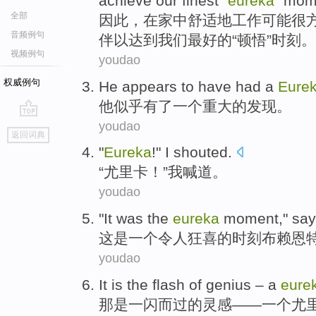
achieve
our
finest
"
eureka
"
mom
全部
因此
，
在
家中
舒适地
工作
可能
很
音频例句
伴
以
达到
我们
最好
的“
顿悟
”
时刻
。
视频例句
youdao
权威例句
He
appears to
have had
a
Eure
他
似乎
有
了
一个
重大
的发现。
youdao
go
返回词典
top
"
Eureka
!"
I
shouted
.
“
尤里卡
！”
我
喊道
。
youdao
"
It
was
the
eureka
moment
,"
say
这
是
一
个令人狂喜的
时刻
布赖恩
youdao
It
is
the
flash
of
genius –
a
eure
那
是
一
闪而过
的
灵感——
一
个
尤