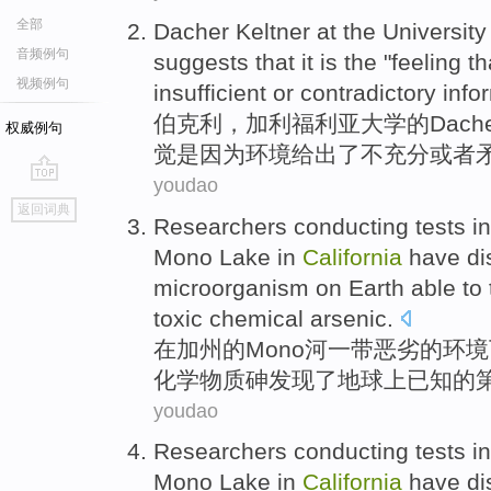
全部
Dacher
Keltner
at
the
University
音频例句
suggests that
it is the "
feeling
th
视频例句
insufficient
or
contradictory
info
伯克利，加利福利亚
大学
的
Dach
权威例句
觉
是因为
环境
给出
了不
充分
或者
youdao
go
返回词典
top
Researchers
conducting
tests
in
Mono
Lake
in
California
have di
microorganism
on
Earth
able to
toxic
chemical
arsenic
.
在
加州
的
Mono河一带
恶劣
的
环境
化学物质
砷
发现
了
地球
上
已知
的
youdao
Researchers
conducting
tests
in
Mono
Lake
in
California
have di