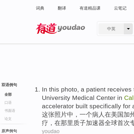
词典
翻译
有道精品课
云笔记
中英
有道 - 网易旗下搜索
双语例句
In
this
photo
,
a
patient
receives
全部
University
Medical
Center
in
Cal
口语
accelerator built
specifically
for 
书面语
这
张照片中
，
一个
病人
在
美国
加
论文
疗
，
在
那里
质子
加速器
全球
首次
youdao
原声例句