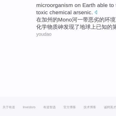
microorganism
on
Earth
able to
toxic
chemical
arsenic
.
在
加州
的
Mono河一带
恶劣
的
环境
化学物质
砷
发现
了
地球
上
已知
的
youdao
关于有道
Investors
有道智选
官方博客
技术博客
诚聘英