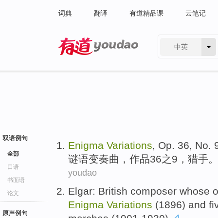
词典
翻译
有道精品课
云笔记
中英
有道 - 网易旗下搜索
双语例句
Enigma
Variations
,
Op.
36
, No
. 
全部
谜语
变奏曲
，
作品
36
之
9
，
猎手
口语
youdao
书面语
Elgar
:
British
composer
whose
o
论文
Enigma
Variations
(1896)
and
fi
原声例句