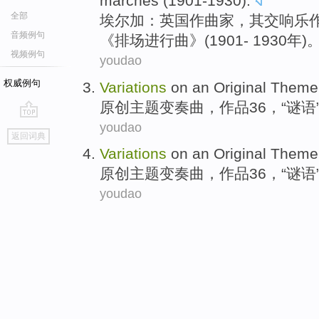
marches
(1901
-
1930).
全部
埃尔加
：
英国
作曲家
，
其
交响乐
音频例句
《
排场
进行曲
》(1901
-
1930年)
视频例句
youdao
权威例句
Variations
on an
Original
Theme
原创
主题
变奏曲
，
作品
36
，“
谜语
youdao
go
返回词典
top
Variations
on an
Original
Theme
原创
主题
变奏曲
，
作品
36
，“
谜语
youdao