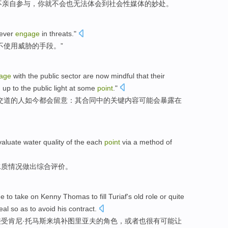
不
亲自
参与
，你就
不会
也无法
体会到
社会性
媒体
的妙处。
never
engage
in
threats
."
不
使用威胁的手段。”
age
with
the
public
sector
are
now
mindful
that
their
 up to the
public
light at some
point
."
交道
的人
如今
都会留意
：
其
合同
中的关键内容
可能
会暴露在
valuate
water
quality
of
the
each
point
via a
method
of
水质
情况做出
综合
评价
。
e to
take
on Kenny
Thomas
to
fill
Turiaf
's old
role
or
quite
eal
so as to
avoid
his
contract
.
接受
肯尼
·
托马斯
来
填补
图里亚夫的
角色
，
或者
也很
有
可能
让