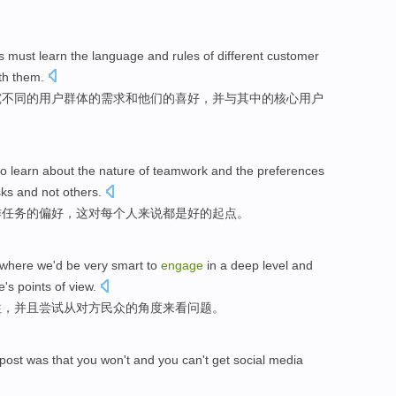
s
must learn
the
language and rules
of
different
customer
th
them.
究
不同
的
用户
群体
的
需求
和
他们
的
喜好
，并与其中的核心用户
to
learn
about
the
nature
of
teamwork
and
the
preferences
sks
and
not
others.
作任务
的
偏好
，
这
对
每个
人来说都
是
好的
起点。
where we'd be very smart to
engage
in a
deep
level
and
e
's
points
of
view
.
往，
并且
尝试
从
对方
民众
的
角度来看
问题
。
 post
was
that
you
won
't
and you
can
't
get
social
media