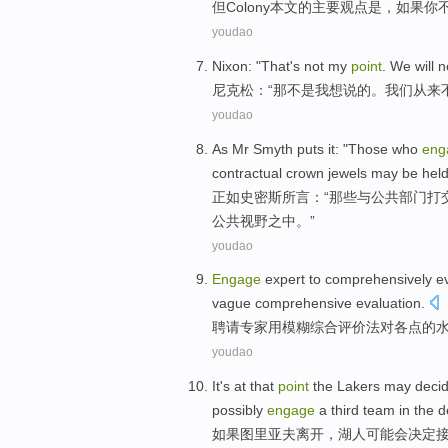
但
Colony本文
的
主要
观点
是
，
如果
你
youdao
Nixon
: "
That
's not
my
point
.
We
will 
尼克松
：“
那
不是
我
想说
的。
我们
从来
youdao
As
Mr Smyth
puts it: "
Those who
eng
contractual
crown jewels
may
be held
正如
史密斯
所言：“
那些
与
公共
部门
打
公共视野之中。”
youdao
Engage
expert
to
comprehensively
e
vague
comprehensive
evaluation
.
聘请
专家
用
模糊
综合
评价
法
对
各
点
的
youdao
It's at that
point
the Lakers
may
decid
possibly
engage
a
third
team
in the
d
如果
图里亚夫
离开，
湖人
可能
会
决定