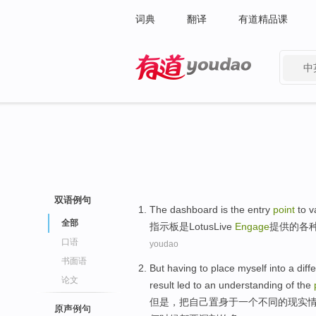
词典
翻译
有道精品课
中
有道 - 网易旗下搜索
双语例句
The dashboard
is
the
entry
point
to
v
全部
指示
板
是
LotusLive
Engage
提供
的
各
口语
youdao
书面语
But
having to
place
myself
into
a
diff
论文
result led to an
understanding
of
the
但是
，
把
自己置身
于
一个
不同
的
现实
原声例句