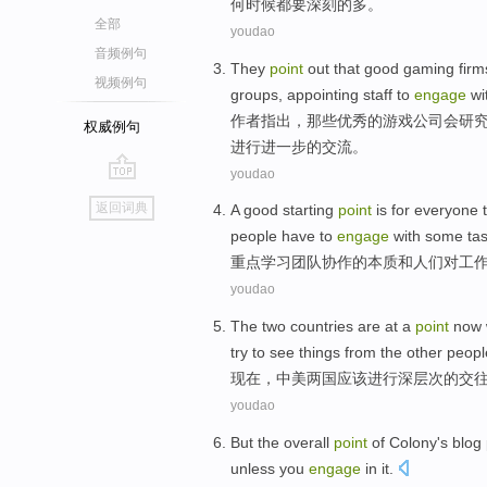
何
时候都
要深刻
的
多
。
全部
youdao
音频例句
They
point
out
that
good
gaming
firm
视频例句
groups
,
appointing
staff
to
engage
wi
作者
指出
，
那些
优秀
的
游戏
公司
会研
权威例句
进行
进一步的交流。
youdao
go
返回词典
A
good
starting
point
is
for
everyone
top
people
have to
engage
with some
ta
重点
学习
团队协作
的
本质
和
人们
对
工
youdao
The
two
countries
are at a
point
now
try to
see things
from
the other
peopl
现在
，中美
两
国
应该
进行
深层次
的
交
youdao
But
the overall
point
of
Colony
's blog
unless
you
engage
in it.