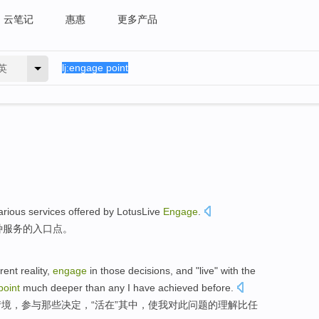
云笔记
惠惠
更多产品
英
arious
services
offered
by
LotusLive
Engage
.
种
服务
的
入口
点
。
erent
reality
,
engage
in
those
decisions
, and "
live
" with the
point
much
deeper
than
any
I
have achieved before.
情境
，
参与
那些
决定
，“
活
在”其中，使
我
对此
问题
的
理解
比
任