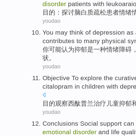
disorder
patients with
leukoaraio
目的
：
探讨
脑白质疏松
患者
情绪
youdao
You
may
think
of
depression
as
contributes
to
many
physical
sy
你
可能
认为
抑郁
是
一种
情绪
障碍
状
。
youdao
Objective
To explore
the
curativ
citalopram
in
children with
depre
目的
观察
西酞普兰
治疗
儿童
抑郁
youdao
Conclusions
Social
support
can
emotional
disorder
and
life
quali