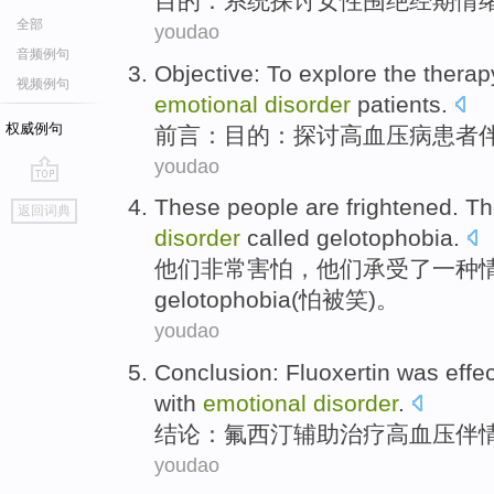
目的
：系统
探讨
女性
围
绝经期
情
全部
youdao
音频例句
Objective
: To
explore
the
therap
视频例句
emotional
disorder
patients.
权威例句
前言
：目的：
探讨
高血压
病患者
youdao
go
These
people
are frightened
.
Th
返回词典
top
disorder
called
gelotophobia
.
他们
非常
害怕，
他们
承受
了
一种
gelotophobia(怕被笑)。
youdao
Conclusion
:
Fluoxertin was effec
with
emotional
disorder
.
结论
：氟西
汀
辅助
治疗
高血压伴
youdao