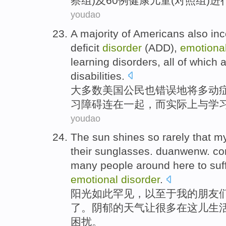
察
组
)
及
60
例健康
儿童(
对照组
)
youdao
A
majority
of Americans
also
inc
deficit
disorder
(
ADD
),
emotiona
learning
disorders
, all of
which
a
disabilities.
大多数
美国
公民
也
错误地
将
多动
习
障碍
连在一起，
而
实际上与学
youdao
The sun shines
so
rarely
that
m
their sunglasses.
duanwenw. c
many
people
around here
to
suf
emotional
disorder
.
阳光
如此
罕见
，
以至于
我
的
朋友
了
。
阴郁
的
天气
让
很多
在
这儿
生
困扰
。