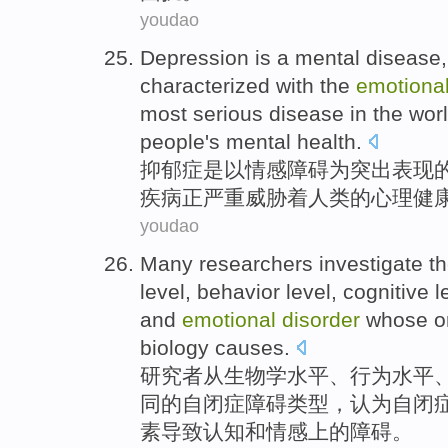
youdao
Depression
is a
mental
disease
characterized
with the
emotiona
most
serious
disease in
the wor
people
's
mental
health.
抑郁症
是以
情感
障碍
为突出表现
疾病正
严重
威胁
着
人类
的
心理健
youdao
Many
researchers
investigate
t
level
,
behavior
level,
cognitive
l
and
emotional
disorder
whose
o
biology
causes
.
研究者
从
生物学
水平
、
行为
水平
同
的
自闭症
障碍
类型，
认为
自闭
素
导致认知
和
情感上
的障碍。