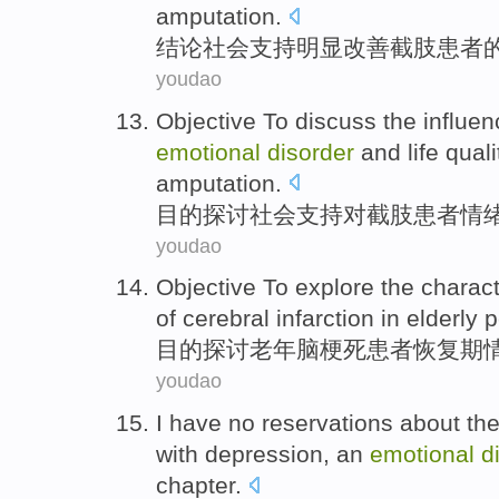
amputation
.
结论
社会
支持
明显
改善
截肢
患者
youdao
Objective
To discuss
the
influen
emotional
disorder
and
life
quali
amputation
.
目的
探讨
社会
支持
对
截肢
患者
情
youdao
Objective
To explore
the
charact
of
cerebral
infarction
in elderly
p
目的
探讨
老年
脑
梗死患者
恢复期
youdao
I
have no
reservations
about th
with depression
, an
emotional
d
chapter
.