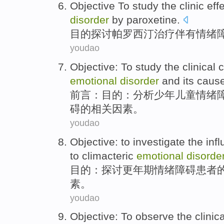
Objective
To study
the
clinic
eff
disorder
by paroxetine
.
目的
探讨
帕罗
西汀治疗伴有
情绪
youdao
Objective
: To
study
the
clinical
c
emotional
disorder
and
its
caus
前言
：目的：
分析
少年儿童
情绪
碍
的
相关因素。
youdao
Objective
:
to investigate
the
inf
to
climacteric
emotional
disorde
目的
：
探讨
更年期
情绪
障碍患者
素
。
youdao
Objective
:
To observe
the
clinica