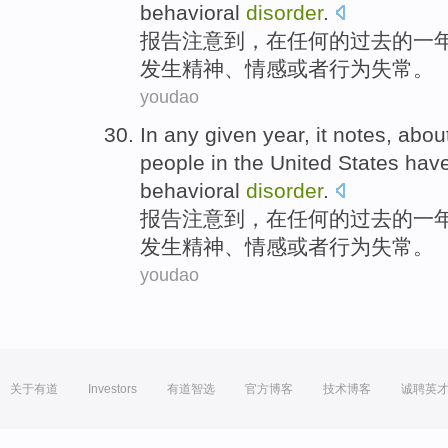
behavioral
disorder
.
报告
注意
到，
在
任何
的
过去的一
发生
精神
、
情感
或者
行为
失常
。
youdao
In
any
given
year
, it
notes
, abou
people in
the United States
hav
behavioral
disorder
.
报告
注意
到，
在
任何
的
过去的一
发生
精神
、
情感
或者
行为
失常
。
youdao
关于有道
Investors
有道智选
官方博客
技术博客
诚聘英