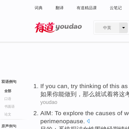
词典
翻译
有道精品课
云笔记
中英
有道 - 网易旗下搜索
双语例句
If
you
can
,
try
thinking
of
this
as
全部
如果
你
能做到
，
那么就试着将
这
口语
youdao
书面语
AIM
:
To explore
the
causes
of
w
论文
perimenopause
.
原声例句