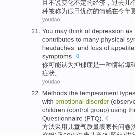
且不说
变化不定
的
经济，
过去
几
种
被
称为
假日
忧伤
的情感在
今年
youdao
You
may
think
of
depression
as
contributes
to
many
physical
sy
headaches, and loss of appeti
symptoms
.
你
可能
认为
抑郁症
是
一种
情绪
障
症状
。
youdao
Methods
the
temperament
type
with
emotional
disorder
(
observ
children
(control
group
)
using
th
Questionnaire
(
PTQ
).
方法
采用
儿童
气质
量表
家长
问卷
法