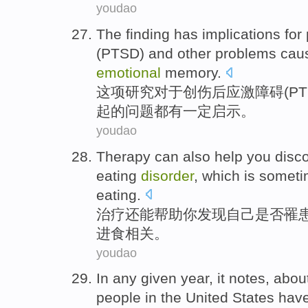
youdao
The finding
has
implications
for
(
PTSD
)
and other
problems
cau
emotional
memory
.
这项
研究
对于
创伤
后
应激
障碍
(
PT
起
的
问题
都有
一定启示
。
youdao
Therapy
can
also
help
you
disc
eating
disorder
,
which
is somet
eating
.
治疗
还
能
帮助
你
发现
自己
是否
罹
进食
相关。
youdao
In
any
given
year
, it
notes
, abou
people in
the United States
hav