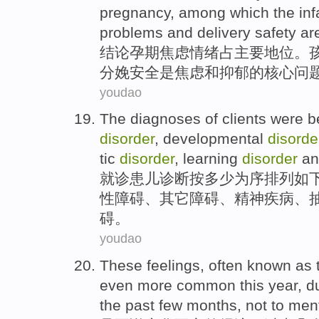
pregnancy
, among which the
inf
problems
and
delivery
safety
ar
结论
孕期
焦虑
情绪
占
主要地位
。
分娩
安全
是
焦虑和抑郁
的
核心
问
youdao
The
diagnoses
of clients were
b
disorder
,
developmental
disorde
tic
disorder
,
learning
disorder
an
就诊患儿诊断
按多少为序排列如
性
障碍、
其它
障碍、精神疾病、
碍。
youdao
These feelings, often
known as
t
even more
common
this year
, d
the
past
few months
, not
to
men