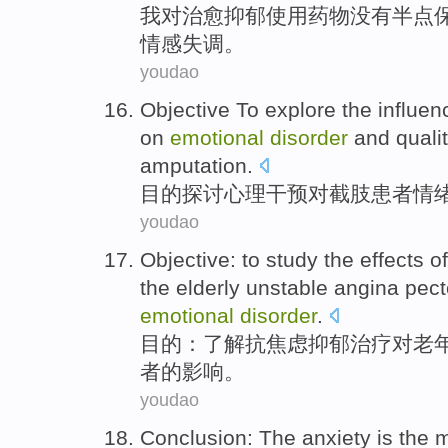
我
对
治愈
抑郁
使用
药物
没有
半点
情感
失调
。
youdao
Objective
To explore
the
influen
on
emotional
disorder
and
quali
amputation
.
目的
探讨
心理
干预
对
截肢
患者
情
youdao
Objective
:
to study
the
effects
of
the elderly
unstable
angina pect
emotional
disorder
.
目的
：
了解
抗焦虑抑郁
治疗
对
老
者
的
影响
。
youdao
Conclusion
:
The
anxiety
is the
m