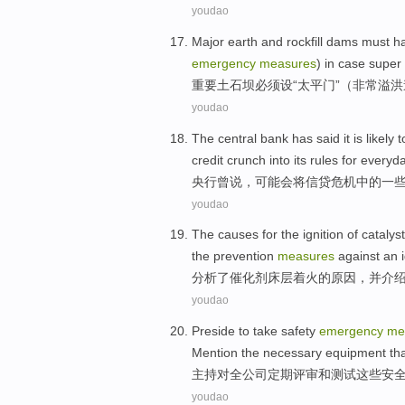
youdao
Major
earth
and
rockfill
dams
must h
emergency
measures
)
in
case
super
重要
土
石坝
必须
设“
太平门
”（非常
溢洪
youdao
The central bank
has
said
it is
likely
t
credit
crunch
into
its
rules
for
everyd
央行
曾
说
，
可能会
将
信贷
危机
中的
一
youdao
The
causes for
the
ignition
of
catalyst
the
prevention
measures
against
an i
分析了
催化剂
床层
着火
的
原因
，
并
介
youdao
Preside
to take
safety
emergency
me
Mention
the
necessary
equipment
tha
主持
对全
公司
定期
评审
和
测试
这些
安
youdao