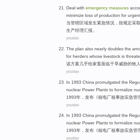
Deal with
emergency
measures
acco
minimize
loss
of
production
for urgen
当管辖区域发生紧急
情况
，
按
规定
采
生产经理汇报。
youdao
The
plan also
nearly
doubles the am
for
herders
whose livestock
is threat
该
方案
几乎
给
家畜
面临
干旱威胁
的
牧
youdao
In 1993 China
promulgated
the
Regul
nuclear
Power Plants to formalize nu
1993年，
发布
《
核电厂
核
事故
应急
管
youdao
In 1993 China
promulgated
the
Regul
nuclear
Power Plants to formalize nu
1993年，
发布
《
核电厂
核
事故
应急
管
youdao