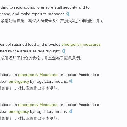
rding to
regulations
,
to ensure
staff
security
and
to
t
case
,
and
make
report to
manager
.
取紧急
处理
措施
，
确保
人员
安全
及
生产
损失
减少
到最低，
并
向
ount
of
rationed
food
and
provides
emergency
measures
ened
by the area's severe
drought
.
人
成倍增加
了配给
的
食物
，
并且
颁布了
应急
条例。
ations
on
emergency
Measures
for
nuclear
Accidents
at
clear
emergency
by
regulatory
means.
理
条例
》，对核应急作出基本规范。
ations
on
emergency
Measures
for
nuclear
Accidents
at
clear
emergency
by
regulatory
means.
理
条例
》，对核应急作出基本规范。