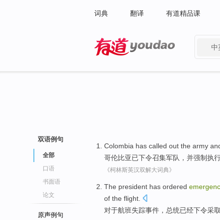
词典
翻译
有道精品课
中
有道 - 网易旗下搜索
双语例句
Colombia
has
called out
the army
an
全部
哥伦比亚
已下令
召集
军队
，
并
强制执
口语
《柯林斯英汉双解大词典》
书面语
The president
has
ordered
emergen
论文
of the
flight
.
对于
航班
失踪事件
，
总统
已经
下令
采
原声例句