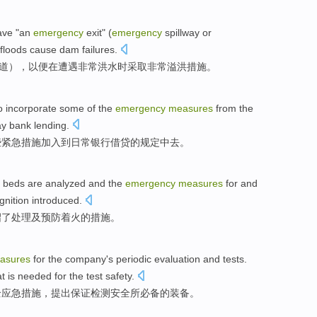
ave
"an
emergency
exit
" (
emergency
spillway
or
floods
cause dam failures.
道
），以便
在
遭遇
非常
洪水
时采取非常溢洪
措施
。
o incorporate
some
of the
emergency
measures
from the
ay
bank
lending.
些
紧急
措施
加入
到
日常
银行
借贷的
规定
中去。
beds
are
analyzed
and
the
emergency
measures
for
and
gnition
introduced
.
绍了
处理
及
预防
着火的
措施
。
asures
for
the
company's
periodic
evaluation
and
tests
.
t is needed for the
test
safety.
全
应急
措施
，
提出
保证
检测
安全
所必备
的
装备
。