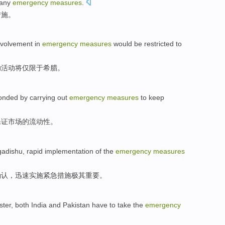
any
emergency
measures
.
措施
。
nvolvement in
emergency
measures
would be
restricted to
助活动
将
仅限于
希腊。
onded
by carrying
out
emergency
measures
to
keep
保证
市场
的流动性。
adishu
,
rapid
implementation
of
the
emergency
measures
确认
，
迅速
实施
紧急
措施
极其
重要。
ster
, both
India
and
Pakistan
have
to take
the
emergency