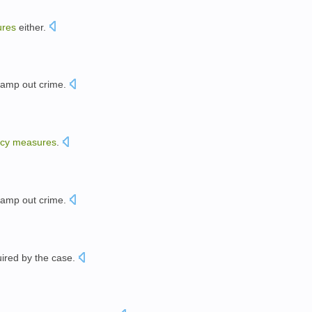
res
either.
tamp out
crime
.
ncy
measures
.
tamp out crime
.
uired
by the
case
.