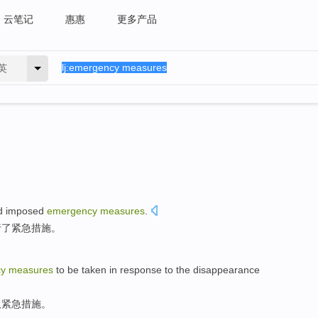
云笔记
惠惠
更多产品
英
d
imposed
emergency
measures
.
行了
紧急
措施。
cy
measures
to be
taken
in response to the
disappearance
取
紧急
措施
。