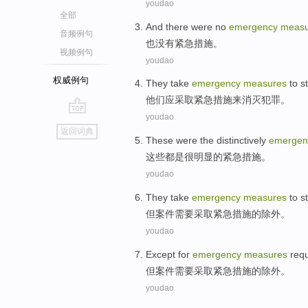
youdao
全部
And
there were no
emergency
measu
音频例句
也
没有
紧急
措施
。
视频例句
youdao
权威例句
They
take
emergency
measures
to
s
他们
应采取
紧急
措施
来
消灭
犯罪
。
youdao
go
返回词典
top
These
were
the
distinctively
emerge
这些
都是
很明显
的
紧急措施。
youdao
They
take
emergency
measures
to
s
但
案件
需要采取
紧急
措施
的
除外
。
youdao
Except for
emergency
measures
req
但
案件
需要
采取
紧急
措施
的除外。
youdao