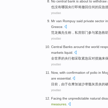
No
central bank
is about to
withdraw
也没有
哪国
央行
即将
撤回
任何
的
应急
youdao
Mr van Rompuy
said
private
sector
i
Greece
.
范龙佩
先生
称
，
私营
部门
参与
紧急
救
youdao
Central Banks
around the world
resp
markets
liquid
.
全世界
的
央行
都
采取
紧急
应对
措施
来
youdao
Now
,
with
confirmation
of
polio
in
Mog
are essential
.
目前
，
由于
在
摩加迪沙
脊髓灰质炎
的
youdao
Facing the
unpredictable
natural
disa
measures
.