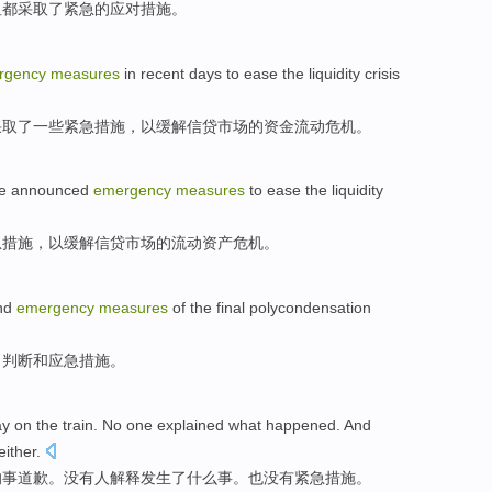
坦都
采取
了
紧急
的
应对措施
。
rgency
measures
in
recent days
to
ease
the
liquidity
crisis
采取了一些
紧急
措施
，以
缓解
信贷
市场
的
资金流动
危机
。
e
announced
emergency
measures
to
ease
the
liquidity
急
措施
，
以
缓解
信贷
市场
的
流动资产
危机
。
nd
emergency
measures
of
the
final polycondensation
、
判断
和
应急
措施
。
y on the train.
No
one
explained
what
happened
. And
either.
的
事
道歉
。
没有
人
解释
发生了
什么
事。
也
没有
紧急
措施
。