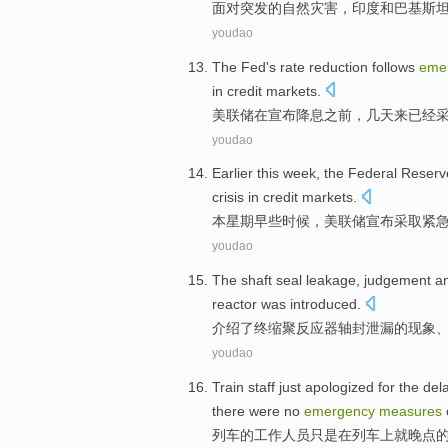
面对
突发的
自然
灾害
，
印度
和
巴基斯
youdao
The Fed's
rate reduction
follows
eme
in
credit
markets
.
美联储
在
宣布
降息之前
，
几天
来已经
youdao
Earlier
this
week
,
the Federal Reserv
crisis
in
credit
markets
.
本
星期
早些时候
，
美联储
宣布
采取紧
youdao
The
shaft
seal
leakage
,
judgement
a
reactor was
introduced
.
介绍了
终
缩聚
反应器
轴
封
泄漏
的
现象
youdao
Train
staff
just
apologized
for
the dela
there
were no
emergency
measures
列车
的
工作人员
只是
在
列车上就晚点