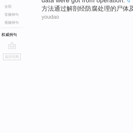
data
were
got from
operation
.
全部
方法
通过
解剖
经
防腐
处理的
尸体
音频例句
youdao
视频例句
权威例句
go
返回词典
top