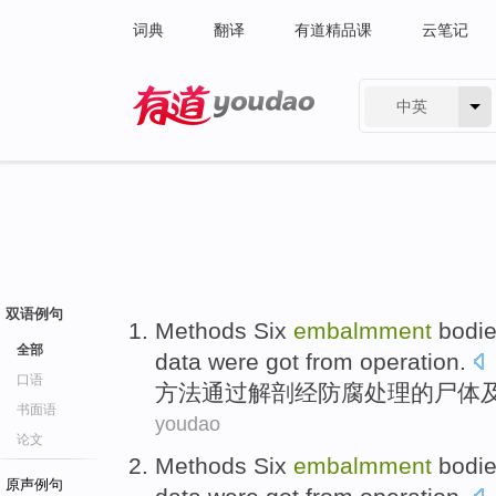
词典
翻译
有道精品课
云笔记
中英
有道 - 网易旗下搜索
双语例句
Methods
Six
embalmment
bodi
全部
data
were
got from
operation
.
口语
方法
通过
解剖
经
防腐
处理的
尸体
书面语
youdao
论文
Methods
Six
embalmment
bodi
原声例句