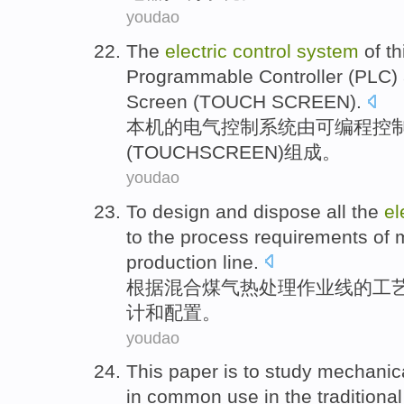
youdao
The
electric
control
system
of
th
Programmable
Controller
(
PLC
)
Screen
(
TOUCH
SCREEN
).
本机的
电气
控制
系统
由
可编程
控
(
TOUCH
SCREEN
)组成。
youdao
To
design
and
dispose
all the
el
to
the
process
requirements
of
production line.
根据
混合
煤气
热处理
作业线
的
工
计
和
配置。
youdao
This
paper
is
to
study
mechanic
in
common
use in the
traditional