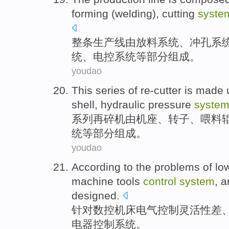
forming (
welding
),
cutting
syste
整条
生产线
由
放料
系统
、
冲孔
系
统、电控系统等部分组成。
youdao
This series
of
re-cutter
is
made
u
shell
,
hydraulic pressure
syste
系列
再碎机
由
机座
、
转子
、
喂料
统等部分组成。
youdao
According
to the
problems
of
lo
machine tools
control
system
,
a
designed
.
针对
数控
机床
电气
控制
灵活性差
电器
控制
系统
。