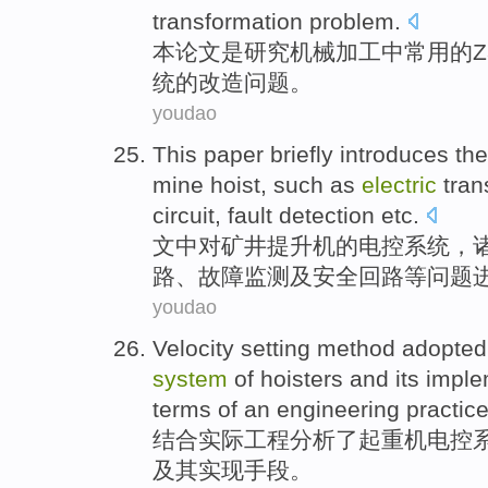
transformation
problem
.
本
论文
是
研究
机械
加工
中
常用
的
Z
统
的
改造
问题
。
youdao
This paper
briefly
introduces
th
mine hoist
,
such as
electric
tran
circuit
,
fault
detection
etc
.
文中
对
矿井
提升机
的
电控
系统
，
路
、
故障
监测
及安全回路等问题
youdao
Velocity
setting
method
adopted
system
of
hoisters
and its
imple
terms of an
engineering
practic
结合
实际
工程
分析了
起重机
电控
及其
实现
手段。