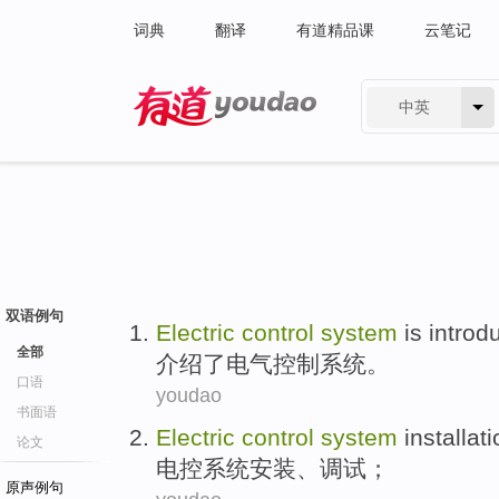
词典
翻译
有道精品课
云笔记
中英
有道 - 网易旗下搜索
双语例句
Electric
control
system
is
introd
全部
介绍了
电气
控制
系统
。
口语
youdao
书面语
Electric
control
system
installat
论文
电控
系统
安装
、
调试
；
原声例句