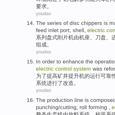
要求
。
youdao
The
series
of
disc
chippers
is
m
feed inlet
port
,
shell
,
electric
con
系列
盘式
削
片机
由
机座、
刀
盘
、
组成。
youdao
In order to
enhance
the
operatio
electric
control
system
was refo
为了
提高
矿井
提升机
的
运行
可靠
系统
进行
了改造。
youdao
The
production line
is compose
punching
/
cutting
, roll
forming
,
e
整条
生产线
由
放
料
系统
、
校
平系