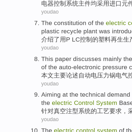
电器
控制
系统
主
件
均
采用进口
元
youdao
The
constitution
of
the
electric
c
plastic
recycle
plant was
introd
介绍了
用
P LC控制
的
塑料
再生
生
youdao
This paper
discusses
mainly
th
of the
auto-electronic pressure 
本文
主要
论述
自动电
压力锅
电气
youdao
Aiming at
the
technical
demand
the
electric
Control
System
Bas
针对
真空
注型
系统
的
工艺
要求
，
youdao
The
electric
control
system
of t