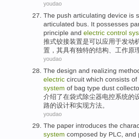
youdao
The push
articulating
device
is
s
articulated
bus
.
It
possesses
par
principle
and
electric
control
sy
推
式
铰接
装置
是
可以应用于
发动
置，
其
具有
独特
的
结构
、
工作
原
youdao
The
design
and
realizing
metho
electric
circuit
which consists of
system
of
bag type
dust collecto
介绍了
在
袋式
除尘器
电控
系统
的
路
的设计
和
实现
方法
。
youdao
The paper
introduces
the
charac
system
composed
by
PLC
,
and