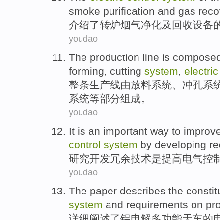
smoke
purification
and
gas
reco
介绍了
转炉
烟气
净化
及
回收
设备
youdao
The
production line
is compose
forming
,
cutting
system
,
electri
整条
生产线
由
放
料
系统
、
冲孔系
系统等部分组成。
youdao
It
is
an
important
way
to
improv
control
system
by
developing
re
研究开发
冗余
技术
是
提高
电气
控
youdao
The paper describes
the
constit
system
and
requirements
on
pr
详细
阐述
了
铝电解多功能天车
的