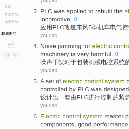
youdao
全部
PLC
was applied to
rebuilt
the
e
音频例句
locomotive
.
视频例句
应用PLC
改造
东风
5
型机车
电气
控
权威例句
youdao
Noise
jamming
for
electric
contr
go
machinery
is very harmful
.
返回词典
top
噪声
干扰
对于
包装
机械
电控
系统
youdao
A
set of
electric
control
system
o
controlled
by
PLC
was
designed
设计出
一
套
由
PLC
进行
控制
的
紧
youdao
Electric
control
system
master
p
components
,
good
performance