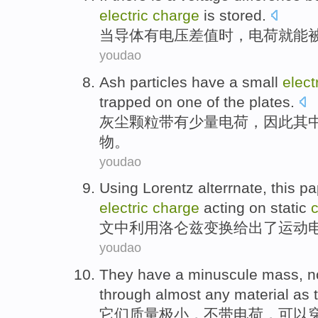
electric
charge
is stored
.
当
导体
有
电压
差
值时，
电荷
就能
youdao
Ash
particles
have
a small
elect
trapped
on one
of
the plates
.
灰尘
颗粒
带有
少量
电荷
，
因此
其
物。
youdao
Using
Lorentz
alterrnate, this
pa
electric
charge
acting
on
static
文中
利用
洛仑兹
变换
给出
了
运动
youdao
They
have a minuscule
mass
,
n
through
almost
any
material as t
它们
质量
极小
，
不
带
电荷
，可以