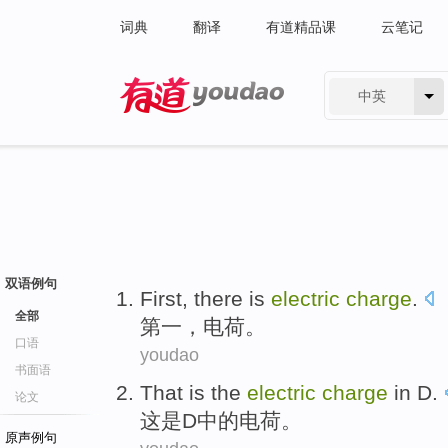
词典
翻译
有道精品课
云笔记
中英
有道 - 网易旗下搜索
双语例句
First
,
there is
electric
charge
.
全部
第一
，
电荷
。
口语
youdao
书面语
That
is
the
electric
charge
in
D
.
论文
这
是
D
中的
电荷
。
原声例句