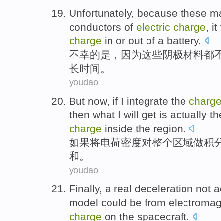
Unfortunately
,
because
these
ma
conductors
of
electric
charge
,
it
charge
in or out of a battery.
不幸
的是，
因为
这些
阴极
材料
都
长时间。
youdao
But now,
if
I
integrate
the
charg
then
what
I
will
get
is actually t
charge
inside the
region.
如果
将
电荷
密度
对
整个
区域
做
积
和
。
youdao
Finally
,
a
real
deceleration
not
ac
model
could
be
from
electromag
charge
on
the
spacecraft
.