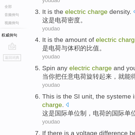
youdao
全部
It
is
the
electric
charge
density
.
音频例句
这
是
电荷
密度
。
视频例句
youdao
权威例句
It is
the amount
of
electric
charg
是
电荷
与体积
的
比值
。
go
youdao
返回词典
top
Spin
any
electric
charge
and
yo
当
你
把
任意
电荷
旋转
起来，就能
youdao
This
is
the SI unit,
the
systeme
charge
.
这
是
国际
单位制
，
电荷
的
国际单
youdao
If
there is
a
voltage
difference
b