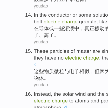
youdao
In
the
conductor
or
some
soluti
belt
electric
charge
granule
,
like
在
导体
或
一些
溶液中
，
真正
移动
子
、
离子
。
youdao
These
particles
of matter are
sim
they
have no
electric
charge
,
th
这些
物质微粒
与
电子
相似
，
但
因
物体。
youdao
Instead
,
the solar wind
and
the 
electric
charge
to
atoms
and
par
atmosphere
.