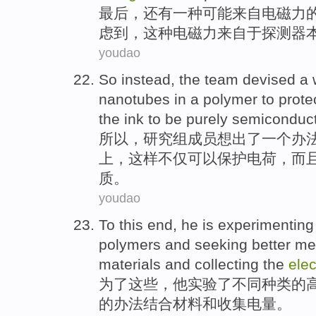
最后
，还有
一种
可能
来自
电
磁力
虑
到
，这种电磁力来自
于
探测器
youdao
So instead
,
the team
devised
a
nanotubes
in
a
polymer
to
prote
the
ink
to
be
purely
semiconduct
所以
，
研究组
成员
想出了
一
个
办
上，这样不仅
可以
保护
电荷
，
而
质。
youdao
To
this
end,
he
is
experimenting
polymers
and
seeking
better
me
materials
and
collecting
the
elec
为了
这些
，
他
实验
了
不同
种类
的
的
办法
结合
材料
和
收集
电量
。