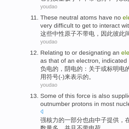
youdao
These
neutral
atoms
have no
el
very difficult to get to
interact wi
这些
中性
原子
不
带电
，
因此
彼此
youdao
Relating to
or
designating
an
ele
as
that
of
an
electron
,
indicated
负电
的
，阴电
的
：
关于
或
标明
电
用
符号
(
-
)来
表示
的。
youdao
Some
of
this force
is also
suppl
outnumber
protons
in
most
nucl
强核力
的一部分
也
由
中子
提供
，
数量多，
并且
不
带
电荷
。