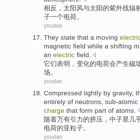
相反
，
太阳风
与
太阳
的
紫外线
辐
子
一个
电荷
。
youdao
They
state that
a
moving
electr
magnetic
field while a
shifting
ma
an
electric
field.
它们
表明
，
变化
的
电荷
会
产生
磁
场
。
youdao
Compressed tightly by gravity
, 
entirely
of
neutrons
,
sub-atomic
charge
that form part
of
atoms.
随着
万有引力
的
挤压，
中子星
几
电荷
的亚
粒子
。
youdao