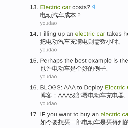
Electric
car
costs
?
电动
汽车
成本
？
youdao
Filling
up
an
electric
car
takes
h
把
电动
汽车
充满
电
则需
数小时
。
youdao
Perhaps
the
best
example
is
th
也许
电动车
是个
好的
例子
。
youdao
BLOGS
:
AAA
to
Deploy
Electric
博客
：
AAA级
部署
电动车
充电器
youdao
IF you want
to
buy
an
electric
ca
如今
要
想
买
一部电动车是买得到