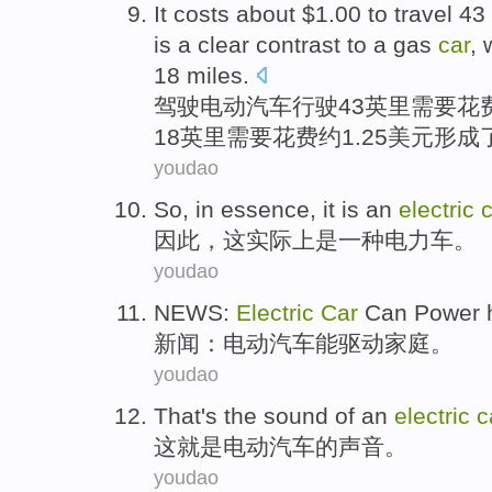
I
t costs about $1.00 to travel 43
is a clear contrast to a gas
car
, 
18 miles.
驾
驶电动汽车行驶43英里需要花
18英里需要花费约1.25美元形
youdao
So
,
in essence
,
it
is
an
electric
c
因此
，
这
实际上
是
一种
电力
车
。
youdao
NEWS
:
Electric
Car
Can
Power
新闻
：
电动
汽车
能
驱动
家庭
。
youdao
That
's
the
sound
of
an
electric
c
这
就是
电动
汽车
的
声音
。
youdao