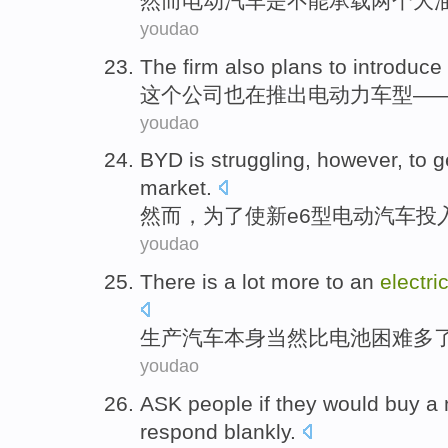
然而
电动
汽车
是
不能
承载
两个
大
youdao
The
firm
also
plans to
introduce
这个
公司
也
在
推出
电
动力车型—
youdao
BYD
is
struggling
,
however
,
to
g
market
.
然而
，
为了
使
新
e6型
电动
汽车
投
youdao
There is a
lot more
to an
electri
生产
汽车
本身
当然
比
电池困难
多
youdao
ASK
people
if they
would
buy
a
respond
blankly
.