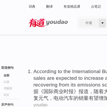
词典
翻译
有道精品课
云笔记
中英
有道 - 网易旗下搜索
双语例句
According to
the
International
B
全部
sales are
expected to
increase
口语
recovering
from
its emissions
s
书面语
据
《
国际
商业
时报》报道，
随着
论文
复
元气
，
电动
汽车
的
销量
有望
增
youdao
原声例句