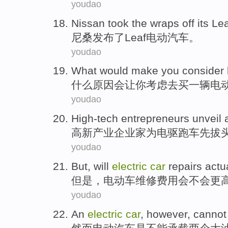
youdao
Nissan
took the
wraps off its
Lea
尼桑发布
了
Leaf
电动
汽车
。
youdao
What
would
make
you
consider
什么原因
会
让
你
考虑
去买
一
辆
电
youdao
High-tech
entrepreneurs
unveil 
高新产业
企业家
为电驱跑车
先拔
youdao
But
, will
electric
car
repairs
actu
但是
，
电动车
维修
费用
会不会
更
youdao
An
electric
car
,
however
,
cannot