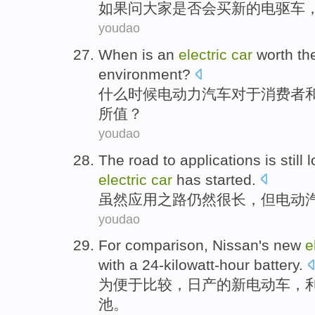
如果问
大家
是否
会
买
新的
电
驱车
youdao
When
is an
electric
car
worth
th
environment
?
什么时候
电
动力
汽车
对于
消费者
所值
？
youdao
The road
to
applications
is
still
l
electric
car
has
started
.
虽然
应用
之
路
仍然
很长
，
但
电动
youdao
For
comparison
,
Nissan's
new
e
with a
24-kilowatt-hour
battery
.
为
便于比较
，
日产
的
新
电动车
，
池
。