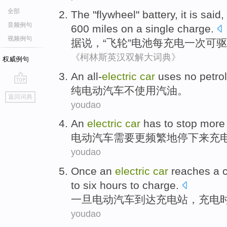
全部
The "
flywheel
"
battery
, it is
said
,
音频例句
600
miles
on
a
single
charge
.
视频例句
据说
，“
飞轮
”
电池
每
充电
一
次
可
驱
《柯林斯英汉双解大词典》
权威例句
A
n all-
electric
car
uses no petrol
纯
电动汽车不使用汽油。
go
返回词典
top
youdao
A
n
electric
car
has to stop more 
电
动汽车需要更频繁地停下来充
youdao
O
nce an
electric
car
reaches a ch
to six hours to charge.
一
旦电动汽车到达充电站，充电
youdao