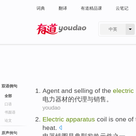
词典
翻译
有道精品课
云笔记
中英
有道 - 网易旗下搜索
双语例句
Agent
and
selling
of the
electric
全部
电力
器材
的
代理
与
销售
。
口语
youdao
书面语
Electric
apparatus
coil
is
one of
论文
heat
.
原声例句