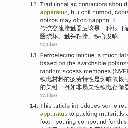
Traditional
ac
contactors
should
apparatus
,
but
coil
burned
,
cont
noises may
often
happen
.
传统
交流
接触
器
应该
是
一
种很
可
圈
烧坏
、
触
头粘接、铁心发响。
youdao
Ferroelectric
fatigue
is
much fata
based on the
switchable
polariz
random access memories (NVF
铁
电材料的
疲劳特性
是
影响
依赖
的关键，
例如
非易
失
性铁电存储
youdao
This article introduces
some
req
apparatus
to
packing
materials
foam
pouring
compound for this