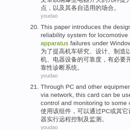
点
，
以及
其
各自适用
的
场合
。
youdao
This
paper
introduces the
desig
reliability
system
for
locomotive
apparatus
failures
under Window
为了
提高
机车
研究
、
设计
、制造
机
、
电器
设备的可靠度，有必要
靠性诊断
系统
。
youdao
Through
PC
and
other
equipmen
via
network
, this card
can be
us
control
and
monitoring
to
some
使用
该组件，
可以
通过
PC
或
其它
器
实行
远程
控制
及
监测
。
youdao