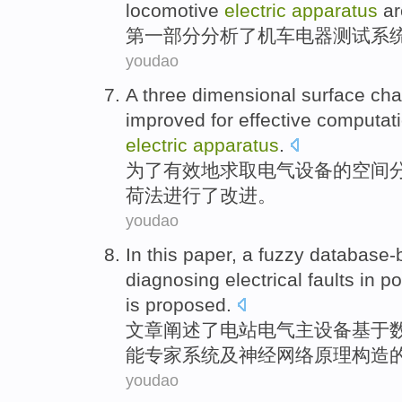
locomotive
electric
apparatus
a
第
一部分
分析了
机车
电器
测试
系
youdao
A
three
dimensional
surface
cha
improved
for
effective
computati
electric
apparatus
.
为了
有效
地求取
电气
设备
的
空间
荷
法
进行
了改进。
youdao
In this paper
, a
fuzzy
database-
diagnosing
electrical
faults
in po
is proposed.
文章
阐述了
电站
电气
主
设备
基于
能
专家系统及神经网络原理构造
youdao