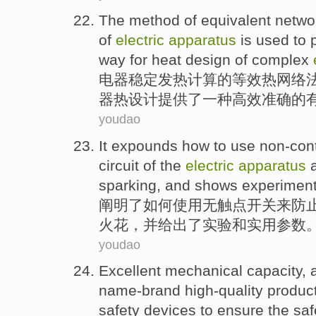
The method
of
equivalent
netwo
of
electric
apparatus
is used to
way
for
heat
design
of
complex
电器
稳定
发热
计算
的
等效
热
网络
器
热
设计
提供了
一种
高效
准确
的
youdao
It expounds
how to
use
non-con
circuit
of
the
electric
apparatus
sparking
,
and
shows
experiment
阐明
了
如何
使用
无触点
开关
来
防
火花
，
并
给出了
实验
和
实用
参数
youdao
Excellent
mechanical
capacity
, 
name-brand
high-quality
produc
safety
devices
to ensure
the
saf