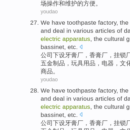
场
操作
和
维护
的
方便。
youdao
We
have toothpaste
factory
,
the
and
deal in
various
articles
of
da
electric
apparatus
, the
cultural
g
bassinet
,
etc
.
公司
下设
牙膏
厂
，
香
膏厂，
挂锁
五金
制品
，
玩具用品
，
电器
，
文
商品。
youdao
We
have toothpaste
factory
,
the
and
deal in
various
articles
of
da
electric
apparatus
, the
cultural
g
bassinet
,
etc
.
公司
下设
牙膏
厂
，
香
膏厂，
挂锁