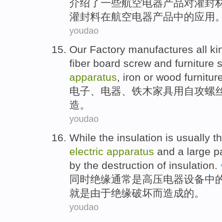
介绍
了
一些
航空
电器
产品
对
灌
封
灌封料在航空电器产品中的应用
youdao
Our Factory
manufactures
all k
fiber
board
screw
and furniture
apparatus
,
iron
or wood
furnitur
电子
、
电器
、
铁
木
家具
用
自
攻
螺
造
。
youdao
While the
insulation
is
usually
t
electric
apparatus
and
a large
p
by
the
destruction
of
insulation.
同时
绝缘
通常
是
高压
电器
设备
中
就是
由于
绝缘
破坏而造成
的
。
youdao