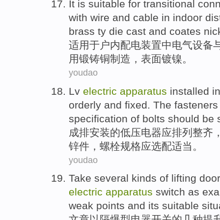
It is suitable for
transitional
conn
with
wire
and
cable
in
indoor
dis
brass
ty die cast and
coates
nic
适用
于
户内
配电
装置
中
电气
设备
用锻铸
铜
制造
，表面
镀
镍。
youdao
Lv
electric
apparatus
installed
i
orderly
and
fixed
.
The fasteners
specification
of
bolts
should be
成排
安装
的
低压
电器
应
排列
整齐
锌件
，
螺栓
规格
应
选配适当
。
youdao
Take
several kinds
of
lifting
doo
electric
apparatus
switch
as
exa
weak points
and
its
suitable
situ
文章以隔爆型
电器
开关
的
几种
提