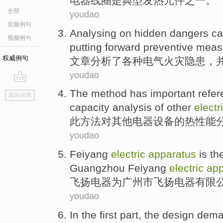
电器
线圈
是
典型
发热
元件
之一
。
全部
youdao
音频例句
Analysing
on
hidden dangers
ca
视频例句
putting forward
preventive
meas
权威例句
文章分析
了各种
电气
火灾
隐患
，
youdao
go
The
method
has
important
refe
返回词典
top
capacity
analysis
of
other
electr
此
方法
对
其他
电器
设备
的
热
性能
youdao
Feiyang
electric
apparatus
is th
Guangzhou
Feiyang
electric
app
飞扬
电器
为
广州市
飞扬电器
有限
youdao
In the first
part
, the design
dema