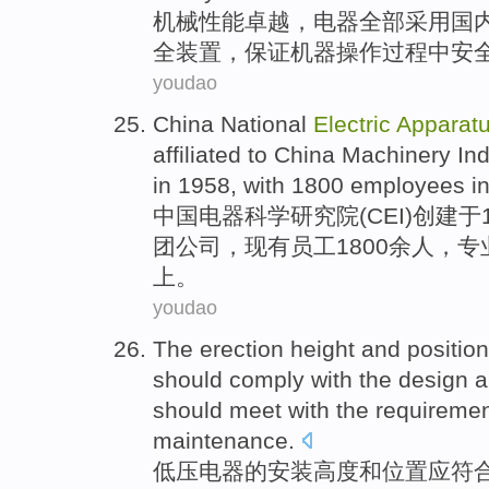
机械
性能
卓越
，
电器
全部采用
国
全
装置
，
保证
机器
操作过程
中
安
youdao
China
National
Electric
Apparat
affiliated
to
China
Machinery
Ind
in 1958, with 1800
employees
i
中国
电器
科学
研究院
(
CEI
)
创建
于
团公司
，现有
员工
1800余人，
上。
youdao
The
erection
height
and
position
should
comply with the
design
a
should
meet with
the
requireme
maintenance
.
低压
电器
的
安装
高度
和
位置
应
符