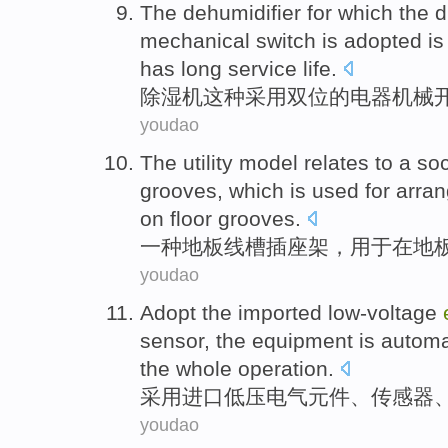
The
dehumidifier
for
which
the
d
mechanical
switch
is
adopted
i
has
long
service
life
.
除湿
机
这种
采用
双位的
电器
机械
youdao
The utility model relates to
a
so
grooves
,
which is used for
arran
on
floor grooves.
一
种
地板
线
槽
插座
架
，
用于
在
地
youdao
Adopt the
imported
low-voltage
sensor
, the
equipment
is
automa
the whole
operation
.
采用
进口
低压
电气
元件
、
传感器
youdao