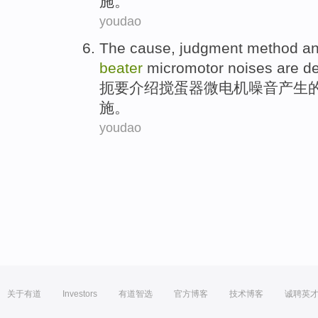
施
。
youdao
The
cause
,
judgment
method
a
beater
micromotor
noises
are de
扼要
介绍搅蛋
器微电机
噪音产生
施
。
youdao
关于有道
Investors
有道智选
官方博客
技术博客
诚聘英