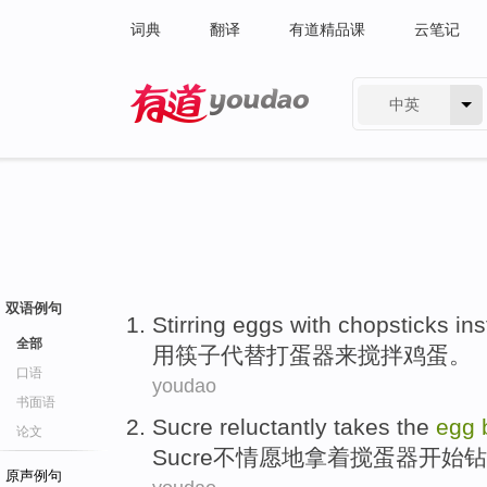
词典
翻译
有道精品课
云笔记
中英
有道 - 网易旗下搜索
双语例句
Stirring
eggs
with
chopsticks
ins
全部
用
筷子
代替
打
蛋器来
搅拌
鸡蛋
。
口语
youdao
书面语
Sucre
reluctantly
takes the
egg
论文
Sucre
不情愿地
拿着搅
蛋
器开始钻
原声例句