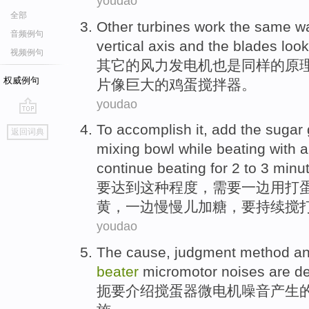
youdao
全部
Other
turbines
work the
same
w
音频例句
vertical axis
and
the blades
look
视频例句
其它
的
风力
发电机
也是同样
的原
权威例句
片
像
巨大
的
鸡蛋
搅拌器。
youdao
go
To
accomplish
it,
add
the
sugar
返回词典
top
mixing
bowl
while
beating
with
a
continue
beating
for
2
to
3
minu
要
达到
这种程度，需要
一边
用
打
黄
，一边
慢慢
儿
加
糖
，要
持续
搅
youdao
The
cause
,
judgment
method
a
beater
micromotor
noises
are de
扼要
介绍搅蛋
器微电机
噪音产生