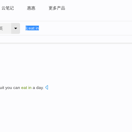
云笔记
惠惠
更多产品
英
uit
you
can
eat
in
a day
.
。