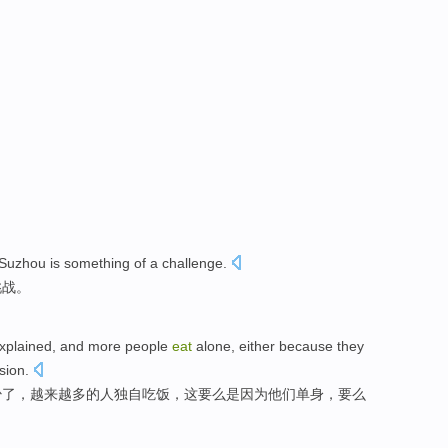
Suzhou
is
something of
a
challenge
.
挑战。
xplained
,
and more
people
eat
alone
, either
because
they
sion.
少
了，
越来越
多的
人
独自
吃饭，这
要么
是因为
他们
单身
，要么