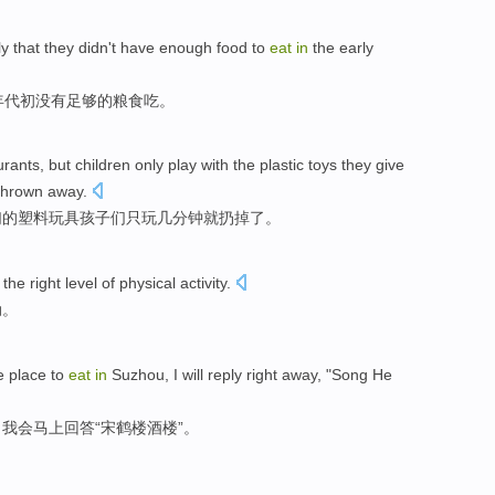
ly that they didn't have enough food to
eat
in
the early
年代初没有足够的粮食吃。
rants, but children only play with the plastic toys they give
 thrown away.
们的塑料玩具孩子们只玩几分钟就扔掉了。
the right level
of
physical
activity
.
动
。
e
place
to
eat
in
Suzhou
,
I
will
reply
right away, "Song He
，
我会
马上
回答
“宋鹤楼酒楼”。