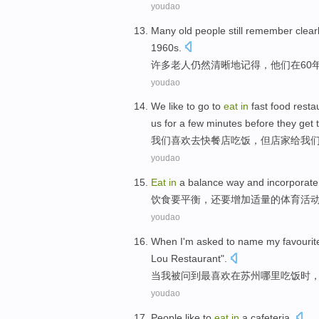
youdao
M
any old people still remember clear
1960s.
许
多老人仍然清晰地记得，他们在60
youdao
W
e like to go to
eat
in
fast food restau
us for a few minutes before they get
我
们喜欢去快餐店吃饭，但店家给我
youdao
Eat
in
a
balance
way and
incorporate
饮食要
平衡
，
还要增加适量
的
体育
活
youdao
When
I
'm
asked
to name
my favourit
Lou
Restaurant
".
当
我
被问到
最
喜欢
在
苏州
哪里
吃饭
时
youdao
People
like
to
eat
in
a cafeteria
.