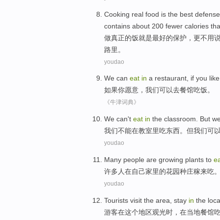
Cooking
real
food
is
the
best
defense
contains
about
200
fewer
calories
th
做
真正
的
饭
就是
最好
的
保护
，
更不用
路里
。
youdao
We
can
eat
in
a restaurant
,
if
you
like
如果
你
愿意
，
我们
可以
去
餐馆
吃饭
。
《牛津词典》
W
e can't
eat
in
the classroom. But w
我
们不能在教室里吃东西。但我们可
youdao
M
any people are growing plants to
e
许
多人在自己家里的花园种庄稼来吃
youdao
T
ourists visit the area, stay
in
the loca
游
客在这个地区观光时，在当地餐馆