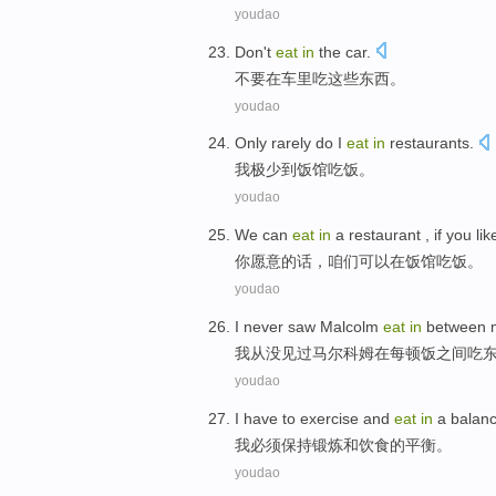
youdao
Don't
eat
in
the
car
.
不要
在
车里
吃这些东西
。
youdao
Only rarely do
I
eat
in
restaurants
.
我
极少
到
饭馆吃饭
。
youdao
We
can
eat
in
a restaurant
,
if
you
lik
你
愿意
的话
，
咱们
可以
在
饭馆
吃饭
。
youdao
I
never
saw
Malcolm
eat
in
between
我
从没
见过
马尔科姆
在
每顿饭
之间
吃
youdao
I
have to
exercise
and
eat
in
a
balan
我
必须
保持锻炼
和
饮食
的
平衡
。
youdao