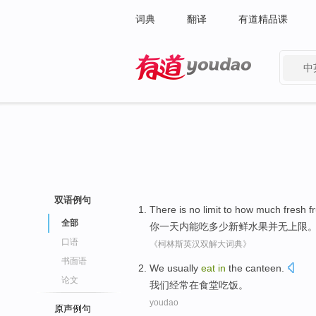
词典
翻译
有道精品课
中
有道 - 网易旗下搜索
双语例句
There is
no
limit
to
how much
fresh
fr
全部
你
一
天
内能
吃
多少
新鲜
水果
并
无
上限
口语
《柯林斯英汉双解大词典》
书面语
We
usually
eat
in
the canteen
.
论文
我们
经常
在
食堂
吃饭
。
youdao
原声例句