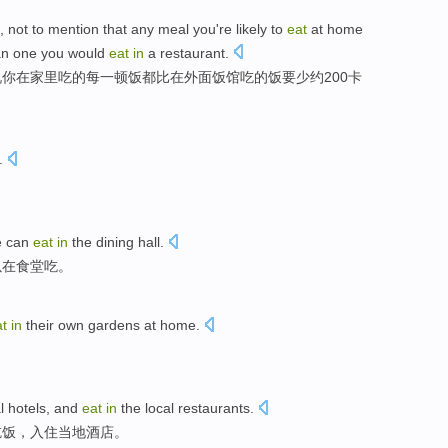
, not to
mention
that
any
meal
you
're likely to
eat
at home
an
one you
would
eat
in
a restaurant
.
说
你
在
家里
吃
的
每
一
顿
饭
都
比
在
外面
饭馆
吃的饭
要少
约
200
卡
.
e can
eat
in
the dining hall.
以在食堂吃。
at
in
their own gardens at home.
。
l hotels, and
eat
in
the local restaurants.
吃饭，入住当地酒店。