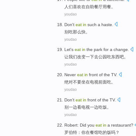
人们
喜欢
在
自助
餐厅用餐。
youdao
Don't
eat
in
such
a
haste
.
别
吃
那么
快
。
youdao
Let
's
eat
in
the park
for
a
change
.
让
我们改变
一
下去
公园
吃
东西吧。
youdao
Never
eat
in
front
of the
TV
.
绝对不要
坐在
电视前面
吃
。
youdao
Don't
eat
in
front
of
the TV
.
别
一边
看
电视一边
吃饭
。
youdao
Robert
: Did
you
eat
in
a restaurant
?
罗伯特
：
你
在
餐馆
吃
的饭吗？