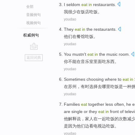
I
seldom
eat
in
restaurants
.
全部
我
很少
在
饭店
吃饭
。
音频例句
youdao
视频例句
They
eat
in
the restaurants
.
权威例句
他们
在
餐馆
吃饭
。
youdao
go
You
mustn't
eat
in
the music room
.
返回词典
top
你
不能
在
音乐室
里面
吃东西
。
youdao
Sometimes
choosing
where
to
eat
in
在
苏州
，
有时
选择
去
哪里
吃饭
是
一种
youdao
Families
eat
together
less
often,
he
e
are single
or
they
eat
in
front of televi
他
解释
说，
家人
在一起
吃饭
的次数
减
是因为他们边看电视边吃饭。
youdao