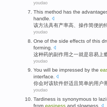
youdao
This
method
has
the
advantage
handle.
该
方法
具有
产率
高
、
操作简便
的
youdao
One
of
the
side effects
of
this
dr
forming
.
这种
药
的
副作用
之一
就是
容易上
youdao
You
will be
impressed
by
the
ea
interface
.
你
会
对
该
软件舒适
且
简单
的
用户
youdao
Tardiness
is
synonymous
to
laz
from
easiness
and
slowness
.