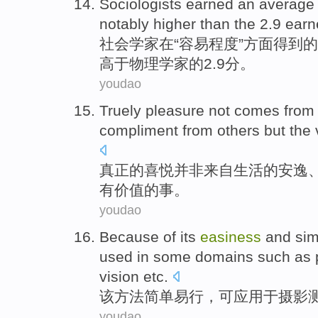
Sociologists
earned
an averag
notably
higher than
the 2.9 ear
社会学家
在“
容易
程度”方面
得到
的
高于
物理学家
的2.9分。
youdao
Truely
pleasure
not
comes
from
compliment
from others
but
the
真正
的
喜悦
并非
来自
生活
的
安逸
有价值
的
事
。
youdao
Because of its
easiness
and
sim
used
in
some
domains
such as 
vision
etc
.
该
方法
简单
易行
，
可
应用
于
摄影
youdao