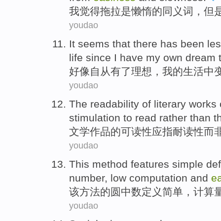
我觉得
拖拉
是
懒惰
的
同义词
，
但
youdao
It seems that
there has
been
le
life
since
I have my own
dream
t
好像
自从
有
了
理想
，
我
的
生活
中
youdao
The
readability
of
literary
works
stimulation to
read
rather
than t
文学
作品
的
可读性
应
指耐读
性
而
youdao
This
method
features
simple
def
number
,
low computation
and
e
该
方法
的圆
中
数
定义
简单
，计算
youdao