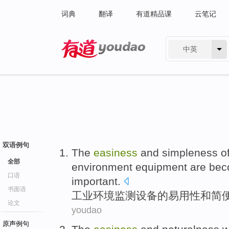
词典
翻译
有道精品课
云笔记
中英
有道 - 网易旗下搜索
双语例句
The
easiness
and
simpleness
o
全部
environment
equipment
are
bec
口语
important
.
书面语
工业
环境
监测
设备
的
易用性
和
简
论文
youdao
原声例句