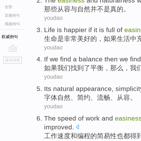
The
easiness
and
naturalness
w
全部
那些
从容
与
自然
并不是真的。
音频例句
youdao
视频例句
Life
is
happier
if
it
is full
of
easi
权威例句
生命
是
非常美好
的，
如果
生活中
youdao
go
If
we
find
a
balance
then
we fin
返回词典
top
如果
我们
找到
了
平衡
，
那么
，我
youdao
Its
natural
appearance,
simplicit
字体
自然
、
简约
、
流畅
、
从容
。
youdao
The
speed
of
work
and
easines
improved
.
工作
速度
和
编程
的
简易
性
也
都
得