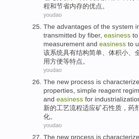
程
和
节省
内存
的
优点。
youdao
The advantages of
the
system
i
transmitted by fiber,
easiness
t
measurement
and
easiness
to
u
该
系统
具有
结构
简单
、体积小、
用
方便等特点。
youdao
The
new
process
is characteriz
properties
,
simple
reagent regi
and
easiness
for
industrializatio
新的
工艺流程
适应
矿石
性质
，
药
化。
youdao
The
new
process
is characteriz