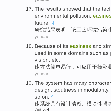
The results
showed that
the
tec
environmental
pollution
,
easine
future
.
研究
结果
表明
：
该
工艺
环境
污染
youdao
Because of its
easiness
and
sim
used
in
some
domains
such as
vision
,
etc
.
该
方法
简单易行
，
可
应用
于
摄影
youdao
The
system
has many
character
design
,
stoutness
in
modularity
,
so on.
该
系统
具有
设计
清晰
、
模块性
强
伸缩性
。