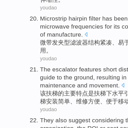
youdao
Microstrip
hairpin
filter
has bee
microwave
frequencies
for its 
of
manufacture
.
微带
发夹型
滤波器
结构
紧凑
、
易
用。
youdao
The
escalator
features
short
dis
guide
to
the ground
, resulting i
maintenance
and
movement
.
该
扶梯
的主要
特点
是扶梯
下
水平
梯
安装
简单、
维修
方便、便于
移
youdao
They
also
suggest
considering
t