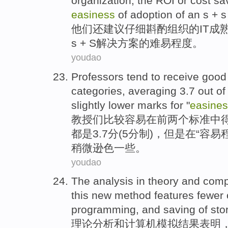
organization
, the
ROI
or
cost
sa
easiness
of
adoption
of an
s
+ 
他们
还
建议
仔细斟酌
组织
的
IT
成
s
+ S
解决方案
的
难易程度
。
youdao
Professors
tend to
receive
goo
categories,
averaging
3.7 out o
slightly lower
marks
for "
easine
教授们
比较
容易
在
前
两
个标准中
都
是3.7分(
5
分制)，
但是
在“容易
稍微
逊色一些。
youdao
The
analysis
in
theory
and
comp
this new
method
features
fewer
programming
, and
saving
of
sto
理论
分析
和
计算机
模拟结果
表明