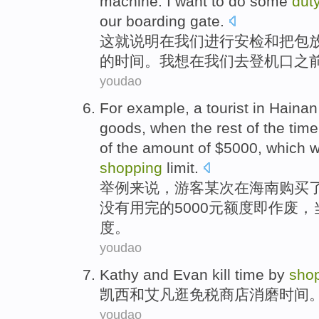
machine.
I
want to
do some
duty
our boarding gate.
这
就说明
在
我们
进行
安检
和
把
包
的
时间
。
我
想
在我们
去
登机口之
youdao
For example
, a
tourist
in
Hainan
goods
,
when
the
rest
of the
time
of the amount of $5000,
which
w
shopping
limit
.
举例
来说，
游客
某次
在
海南
购买
了
没有用
完
的5000元
额度
即
作废，
度
。
youdao
Kathy
and
Evan
kill
time
by
sho
凯西
和
艾凡
逛
免税
商店
消磨
时间
youdao