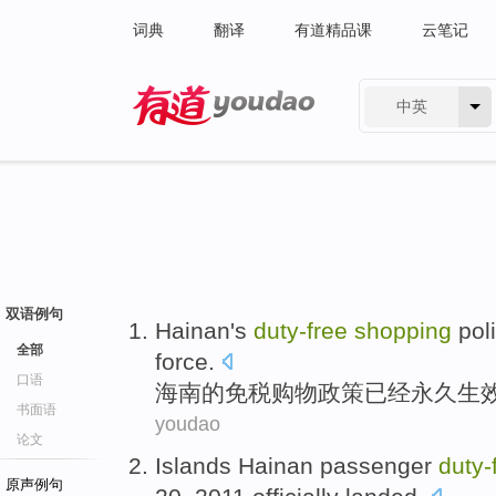
词典
翻译
有道精品课
云笔记
中英
有道 - 网易旗下搜索
双语例句
Hainan
's
duty-free
shopping
pol
全部
force
.
口语
海南
的
免税
购物
政策
已经
永久
生
书面语
youdao
论文
Islands
Hainan
passenger
duty-
原声例句