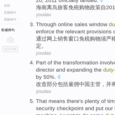
20
, 2011
officially
landed
.
全部
海南
离岛
旅客
免税
购物
政策
自
20
音频例句
youdao
视频例句
Through
online
sales
window
du
权威例句
enforce
the
relevant
provisions
o
通过
网上
销售
窗口
免税
购物
须
严
定
。
go
返回词典
top
youdao
Part
of the transformation
invol
director
and expanding
the
duty
by 50%.
改造
部分
包括
雇佣
中国
主管
，
并
youdao
That
means
there's
plenty
of
ti
security
checkpoint
and
put
our