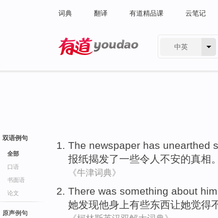
词典
翻译
有道精品课
云笔记
中英
有道 - 网易旗下搜索
双语例句
The newspaper
has unearthed
全部
报纸
揭发
了
一些
令人不安
的
真相
口语
《牛津词典》
书面语
There was something
about
him
论文
她
发现
他
身上
有些
东西让她觉得
原声例句