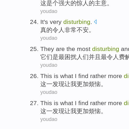
这
是个
强大
的
惊人
的主意。
youdao
It's
very
disturbing
.
真的
令人
非常不安。
youdao
They
are
the most
disturbing
an
它们
是
最
困扰人们
并且
最令人费
youdao
This
is
what
I
find
rather more
d
这
一
发现
让
我
更加
烦恼
。
youdao
This
is
what
I
find
rather more
d
这
一
发现
让
我
更加
烦恼
。
youdao