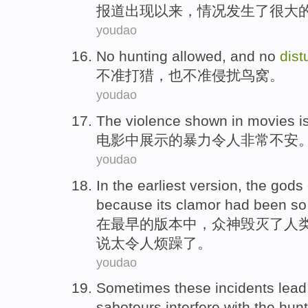
报道出现以来，情况发生了很大
youdao
No
hunting allowed
, and no
dist
不准
打猎，也不准侵扰
鸟窝
。
youdao
The
violence
shown
in
movies
i
电影
中
展示
的
暴力
令人
非常不安
youdao
In
the earliest
version
,
the gods
because
its clamor had been
so
在
最早
的
版本
中，
众
神
毁灭
了
人
说
太
令人烦躁了
。
youdao
Sometimes
these
incidents
lead
saboteurs
interfere
with the
hunt