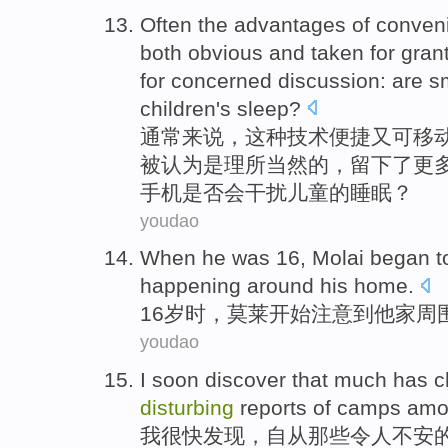
Often
the advantages
of
conven
both
obvious
and
taken
for
gran
for
concerned
discussion
: are
s
children's
sleep
?
通常来说
，这种
技术
便捷
又
可移
被
认为是
理所当然的，
留下了
更
手机
是否会干扰
儿童的睡眠？
youdao
W
hen he was 16, Molai began t
happening around his home.
1
6岁时，莫莱开始注意到他家周
youdao
I
soon discover that much has c
disturbing
reports of camps amon
我
很快发现，自从那些令人不安