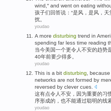
wind," and
went
on
eating
witho
孩子们
回答说
：“是
风
，是风，天
扰
。
youdao
A
more
disturbing
trend
in Amer
spending
far
less
time
reading
t
当今
美国
一个
更
令人不安
的
趋势
40
年前要
少
得
多。
youdao
This
is a bit
disturbing
,
because
networks
are not
formed
by
mere
reversed
by
clever
cues
.
这
有点
令人不安
，
因为
重要
的
习
序
形成
的，
也
不能通过
聪明
的
线
youdao