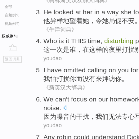
《柯林斯英汉双解大词典》
全部
He
looked at
her
in a
way
she
f
音频例句
他
异样
地
望
着
她
，令
她
局促
不安
视频例句
《牛津词典》
权威例句
Who
is
it THIS
time
,
disturbing
p
这
一次
是
谁
，
在
这样
的
夜里
打扰
go
youdao
返回词典
top
I
have omitted
calling on
you
for
我
怕
打扰
你
而
没有
来拜访你。
《新英汉大辞典》
We
can't
focus on
our homewor
noise
.
因为
噪音
的
干扰
，
我们
无法
专心
youdao
Any
robin
could
understand
Dic