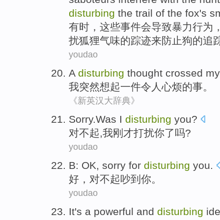
disturbing
the
trail
of
the
fox's
sm
有时
，
这些
事件
会
导致
暴力行为
扰
狐狸
气味
的
踪迹
来防止
狗
的
追
youdao
A
disturbing
thought crossed
my
我
突然想起
一
件令人
心烦的事。
《新英汉大辞典》
Sorry.Was
I
disturbing
you
?
对不起
,
我
刚才
打扰
你
了吗?
youdao
B:
OK
,
sorry
for
disturbing
you
.
好
，
对不起
吵
到
你
。
youdao
It
's a
powerful
and
disturbing
id