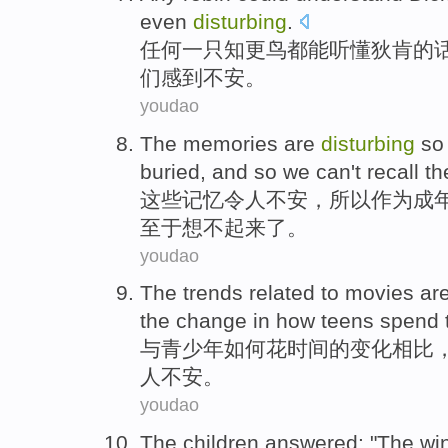
even
disturbing
.
任何一
只知更鸟都
能
听懂
狄肯的
们感到不安
。
youdao
The
memories
are
disturbing
so
buried
, and
so
we can't recall
th
这些
记忆
令人
不安，
所以
作为
成
至于
想不起来了。
youdao
The
trends
related
to
movies
ar
the
change in
how
teens
spend
与
青少年
如何
花
时间
的
变化
相比
人不安
。
youdao
The
children
answered
: "The
wi