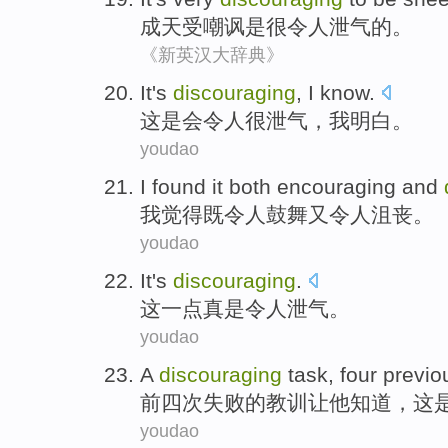
成天受
嘲讽
是
很
令人泄气
的。
《新英汉大辞典》
It
's
discouraging
,
I
know
.
这
是
会令人很泄气
，
我
明白
。
youdao
I
found
it both
encouraging
and
我
觉得
既
令人鼓舞
又
令人沮丧
。
youdao
It
's
discouraging
.
这
一点
真是
令人泄气。
youdao
A
discouraging
task
,
four previo
前四
次
失败
的
教训
让
他
知道，这
youdao