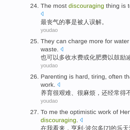
The most
discouraging
thing
is
最
丧气
的事
是
被
人误解。
youdao
They
can
charge
more
for water
waste
.
也
可以
多
收
水费
或
化肥
费以鼓励
youdao
Parenting
is
hard
,
tiring
,
often
th
work.
养育
很
艰难
、很
麻烦
，还
经常
得
youdao
To
me
the
optimistic
work
of
Hen
discouraging
.
在
我
看来
，
亨利
·
波尔多
[7]
的
乐天