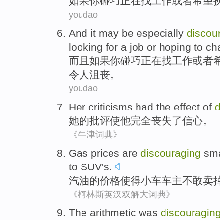
如果
你
碰巧
正在
找
工作
或者
希望
youdao
And
it
may be
especially
discou
looking
for a
job
or
hoping to
ch
而且
如果
你
碰巧
正在
找
工作
或者
令人沮丧
。
youdao
Her
criticisms
had the effect
of
d
她
的
批评
使
他
完全
丧失了信心。
《牛津词典》
Gas
prices
are
discouraging
sma
to SUV
's.
汽油
的
价格
使得
小车
车主
不敢卖
《柯林斯英汉双解大词典》
The arithmetic
was
discouragin