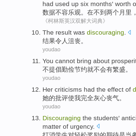
had
used up
six
months' worth
o
数据
不容乐观
。
在
不到
两个
月
里
《柯林斯英汉双解大词典》
The result
was
discouraging
.
结果
令人
沮丧。
youdao
You
cannot
bring about
prosperi
不
提倡勤俭节约
就
不会
有
繁盛
。
youdao
Her
criticisms
had the effect
of
d
她
的
批评
使
我
完全
灰心丧气。
youdao
Discouraging
the
students'
antic
matter
of
urgency
.
打消
学生
对
轻松
奖励
的
期待
是
当