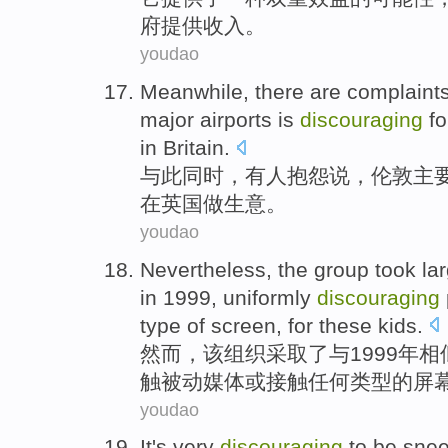
府
提供收入。
youdao
Meanwhile
,
there are
complaint
major
airports
is
discouraging
fo
in
Britain
.
与此同时
，
有人
抱怨
说，
伦敦
主
在
英国
做生意
。
youdao
Nevertheless
,
the
group
took
lar
in 1999,
uniformly
discouraging
type
of
screen
, for
these kids
.
然而
，
该
组织
采取了
与1999年
相
触
被动
媒体
或接触
任何
类型
的
屏
youdao
It's
very
discouraging
to
be
snee