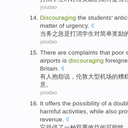
youdao
Discouraging
the
students'
antic
matter
of
urgency.
当务之急是打消
学生
对
简单
奖励
youdao
There are
complaints
that
poor
airports
is
discouraging
foreigne
Britain
.
有人
抱怨
说，
伦敦
大型
机场
的糟
意
。
youdao
It
offers
the
possibility
of
a
doub
harmful
activities
,
while also
pro
revenue
.
它
提供
了
一种
双重
效益
的
可能性