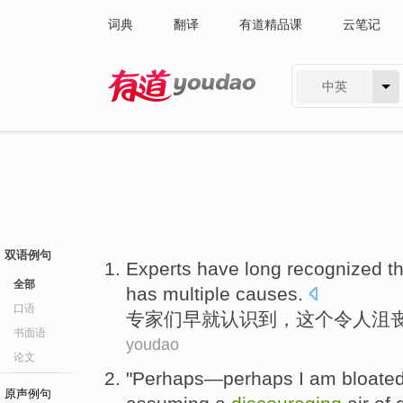
词典
翻译
有道精品课
云笔记
中英
有道 - 网易旗下搜索
双语例句
Experts
have long
recognized
t
全部
has
multiple
causes
.
口语
专家们
早就
认识
到，
这个
令人
沮
书面语
youdao
论文
"
Perhaps
—perhaps
I
am bloate
原声例句