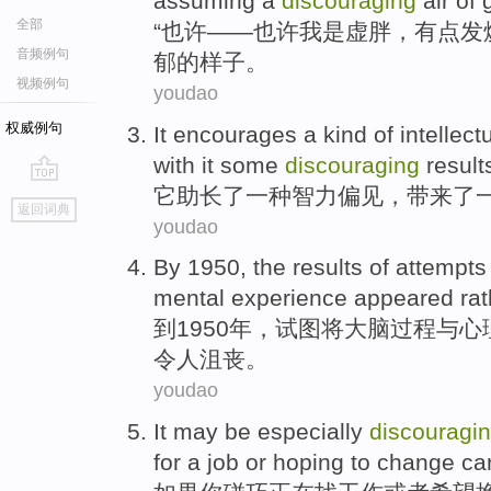
assuming
a
discouraging
air of
全部
“
也许
——也许
我
是
虚胖，
有点发
音频例句
郁
的
样子。
视频例句
youdao
权威例句
It
encourages
a
kind of
intellect
with
it
some
discouraging
result
它
助长
了一
种
智力
偏见
，
带来
了
go
返回词典
top
youdao
By
1950,
the results
of
attempts
mental
experience
appeared
rat
到
1950年，
试图
将
大脑
过程
与
心
令人沮丧
。
youdao
It
may be
especially
discouragi
for
a
job
or
hoping to
change car