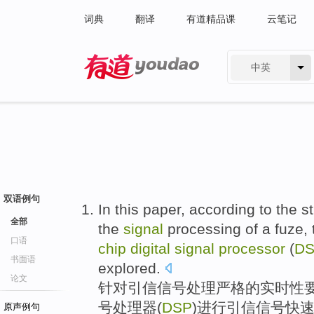
词典
翻译
有道精品课
云笔记
中英
有道 - 网易旗下搜索
双语例句
In
this
paper
,
according to
the
st
全部
the
signal
processing
of a
fuze
,
口语
chip
digital
signal
processor
(
D
书面语
explored.
论文
针对
引信
信号
处理
严格
的
实时性
号
处理器
(
DSP
)进行引信信号快
原声例句