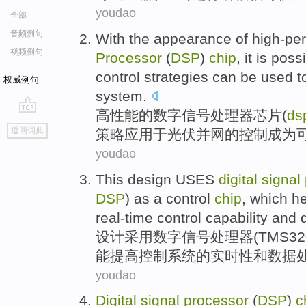
youdao
全部
音频例句
With
the
appearance
of
high-pe
视频例句
Processor
(
DSP
)
chip
, it is
possi
control
strategies
can be
used
t
权威例句
system
.
高性能
的
数字
信号
处理器
芯片
(
ds
go
返回词典
策略
应用
于光伏
并网
的控制成为
top
youdao
This
design
USES
digital
signal
DSP
)
as a
control
chip
, which
he
real-time
control
capability
and
设计
采用
数字
信号
处理器
(TMS32
能
提高
控制
系统
的
实时性
和
数据
youdao
Digital
signal
processor
(
DSP
)
c