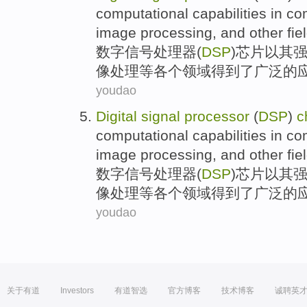
computational
capabilities
in
co
image
processing
, and
other fie
数字
信号
处理器
(
DSP
)
芯片
以
其
像
处理
等
各个领域
得到
了
广泛
的
youdao
Digital
signal
processor
(
DSP
)
c
computational
capabilities
in
co
image
processing
, and
other fie
数字
信号
处理器
(
DSP
)
芯片
以
其
像
处理
等
各个领域
得到
了
广泛
的
youdao
关于有道
Investors
有道智选
官方博客
技术博客
诚聘英