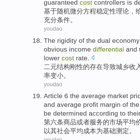
guaranteed
cost
controllers is d
基于
随机
微分
方程
稳定性
理论
，
充分
条件
。
youdao
The
rigidity
of the dual econom
obvious
income
differential
and
lower
cost
rate
.
二元
结构
刚性
的
存在
导致
城乡收
率
变小。
youdao
Article 6
the
average
market
pri
and average
profit
margin
of the
be
determined
according
to
thei
第六
条
商品
或者
服务
的
市场
平均
以
其
社会平均
成本
为基础
测定
。
youdao