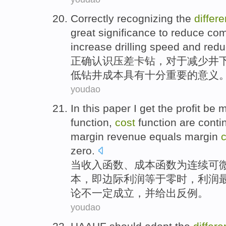
Correctly
recognizing
the
differe
great significance
to
reduce
com
increase
drilling
speed
and
redu
正确
认识
压
差
卡钻
，
对于
减少
井
低
钻井成本具有十分
重要
的
意义
youdao
In
this
paper
I get the
profit
be
m
function
,
cost
function are
conti
margin revenue equals margin
c
zero
.
当
收入
函数
、
成本
函数为
连续可
本，
即
边际
利润
等于零时，利润
论不一定成立，
并
给出
反例。
youdao