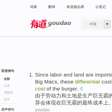
词典
翻译
有道精品课
云笔记
中英
有道 - 网易旗下搜索
双语例句
Since
labor
and
land
are
import
全部
Big
Macs
, these
differential
cost
口语
cost
of the burger.
书面语
由于
劳动力
和
土地
是
生产
巨无霸
论文
异
会体现在巨无霸的
最终
成本
上
youdao
原声例句