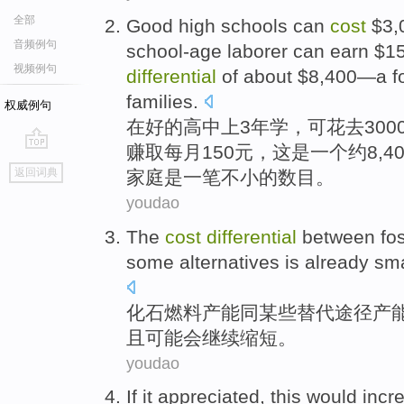
全部
Good
high schools
can
cost
$3,
音频例句
school-age
laborer
can
earn
$1
视频例句
differential
of
about
$8,400—a
f
families
.
权威例句
在
好的
高中
上
3
年
学，
可
花
去30
赚取
每月
150元，
这
是
一
个
约
8,4
go
返回词典
家庭
是一
笔不小
的数目。
top
youdao
The
cost
differential
between
fo
some
alternatives
is already
sma
化石
燃料产能同
某些
替代途径
产
且
可能会
继续缩短。
youdao
If it
appreciated
,
this would
incr