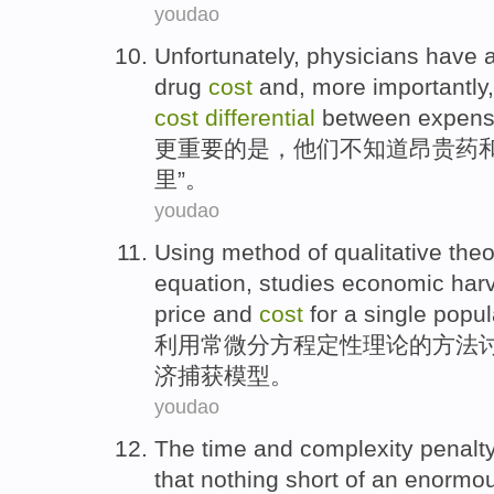
youdao
Unfortunately, physicians have 
drug
cost
and,
more
importantly
cost
differential
between
expens
更
重要的
是，他们
不
知道
昂贵
药
里”。
youdao
Using
method
of
qualitative
theo
equation
,
studies
economic
har
price
and
cost
for
a
single
popul
利用
常
微分
方程
定性
理论
的
方法
济
捕获
模型
。
youdao
The
time
and
complexity
penalt
that nothing short
of
an enormo