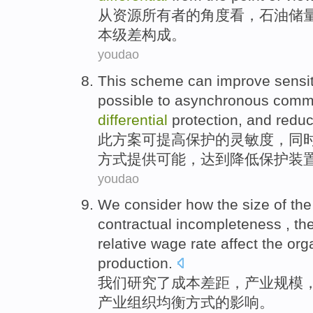
从
资源
所有者
的
角度看
，
石油
储
本
级差构成。
youdao
This
scheme
can
improve
sensit
possible
to
asynchronous
commu
differential
protection, and
redu
此
方案
可
提高
保护
的
灵敏度
，
同
方式
提供
可能
，达到
降低
保护
装
youdao
We
consider
how
the
size
of
the
contractual incompleteness
, th
relative wage rate
affect
the
org
production.
我们
研究了
成本
差距
，
产业
规模
产业
组织
均衡
方式
的
影响
。