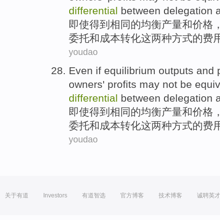
differential
between
delegation
即使
得到
相同
的
均衡
产量
和
价格
委托
和成本转化
这
两种方式的
费
youdao
Even if
equilibrium
outputs
and
owners'
profits
may
not be equi
differential
between
delegation
即使
得到
相同
的
均衡
产量
和
价格
委托
和成本转化
这
两种方式的
费
youdao
关于有道
Investors
有道智选
官方博客
技术博客
诚聘英