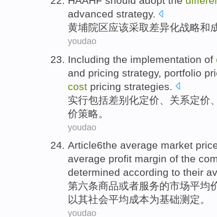
HAAHF
should
adopt
the
differe
advanced
strategy.
黄埔院区
应该
采取
差异化
战略
和
youdao
Including
the implementation
of
and pricing strategy,
portfolio
pr
cost
pricing strategies.
实行
包括
差别化
定价
、关系定价
价
策略
。
youdao
Article6the
average
market
pric
average
profit margin
of
the
com
determined
according
to
their
av
第六条
商品
或者
服务
的
市场
平均
以
其
社会
平均
成本
为基础
测定
。
youdao