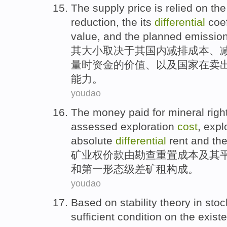
The
supply price is
relied on the
reduction
, the
its
differential
coef
value
,
and
the
planned
emission
其
大小
取决于
其
国内
减排
成本
、
量时
资金
的
价值
、
以及
国家
在
卖
能力。
youdao
The
money paid for mineral
righ
assessed
exploration
cost
,
expl
absolute
differential
rent
and
the
矿业权
价款
由
勘查
重置
成本
及其
和
第一
形态
级差
矿租构成。
youdao
Based on
stability
theory
in
stoc
sufficient
condition
on
the
exist