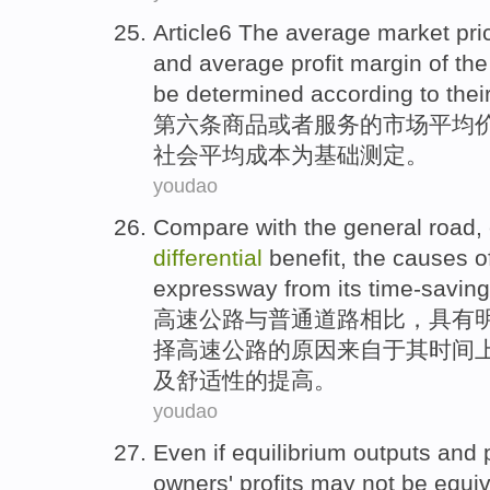
Article6 The
average
market
pri
and average
profit margin
of
the
be
determined
according
to
thei
第六
条
商品
或者
服务
的
市场
平均
社会
平均
成本
为基础
测定
。
youdao
Compare
with
the
general
road
,
differential
benefit
,
the
causes
o
expressway
from
its
time-saving
高速
公路
与
普通
道路
相比
，
具有
择
高速公路
的
原因
来自于
其
时间
及
舒适性
的提高。
youdao
Even if
equilibrium
outputs
and
owners'
profits
may
not be equi