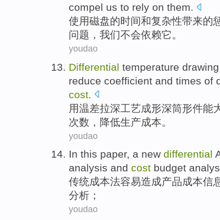
compel
us
to
rely on
them
.
使用
磁盘
的
时间
和
复杂性
带来
的
问题，
我们
不会
依赖
它
。
youdao
Differential
temperature
drawing
reduce
coefficient
and
times
of
cost
.
用
温差
拉
深
工艺成形
深
筒形
件
能
次数
，降低
生产
成本。
youdao
In this paper, a new
differential
analysis
and
cost
budget
analys
传统
成本
法
容易造成产品
成本
信
分析；
youdao