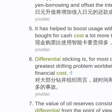
yen-borrowing
and
offset
the
int
日元
升值
将
增加
借入
日元
的
还款
youdao
It has
helped to boost
usage
wi
bought for
cash
cost
a lot
more
现金
购票
比
使用
智能卡要
贵
得
多
youdao
Differential
sticking
is
,
for
most
d
greatest
drilling problem worldw
financial
cost
.
对
大部分
钻井
组织
而言
，就
时间
多
的
事故。
youdao
The
value
of
oil
reserves
consis
differential
from
the
point of
vie