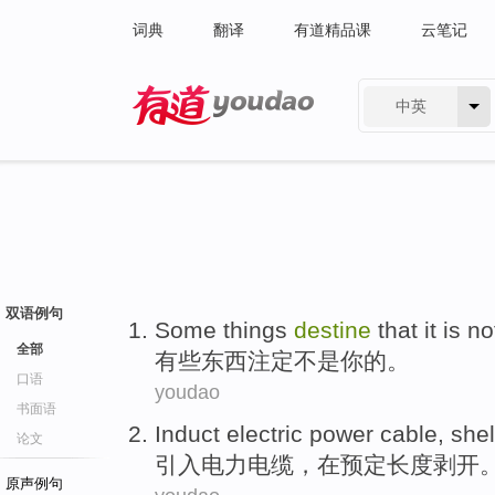
词典
翻译
有道精品课
云笔记
中英
有道 - 网易旗下搜索
双语例句
Some
things
destine
that it
is no
全部
有些
东西
注定
不是
你的
。
口语
youdao
书面语
Induct
electric power
cable
, she
论文
引入
电力
电缆
，
在
预定
长度
剥开
原声例句