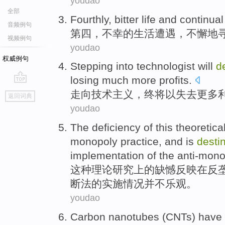
youdao
全部
Fourthly
,
bitter
life
and
continual
音频例句
第四
，
不幸
的
生活
遭遇，
不懈地
视频例句
youdao
权威例句
Stepping into
technologist will
d
losing
much more
profits
.
go
走向
技术主义，
终将
以
失去
更多
返回词典
top
youdao
The
deficiency
of
this
theoretica
monopoly
practice
, and
is
desti
implementation
of
the
anti-mono
这种
理论
研究
上
的
缺憾
反映
在
反
断法
的
实施
情况
并不
乐观
。
youdao
Carbon
nanotubes
(CNTs) have