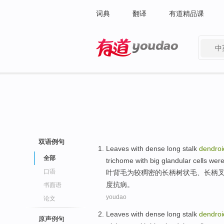
词典
翻译
有道精品课
中
有道 - 网易旗下搜索
双语例句
Leaves
with
dense
long
stalk
dendroi
全部
trichome with
big
glandular
cells wer
口语
叶
背毛
为较
稠密
的
长
柄
树状毛、长柄
度
抗病
。
书面语
youdao
论文
Leaves
with
dense
long
stalk
dendroi
原声例句