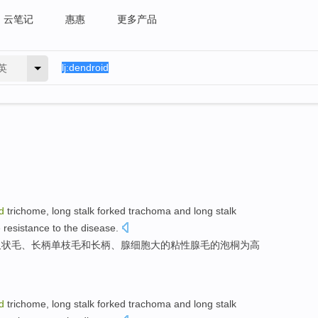
云笔记
惠惠
更多产品
英
d
trichome, long
stalk
forked
trachoma and long stalk
e
resistance
to the disease.
叉
状毛、长柄单枝
毛和长
柄、腺细胞
大
的粘
性腺
毛的泡桐为高
d
trichome, long
stalk
forked
trachoma and long stalk