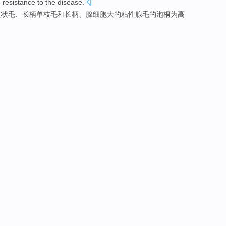
e
resistance
to the disease.
叉
状毛、长柄单枝
毛和长
柄、腺细胞
大
的粘
性腺
毛的泡桐为高