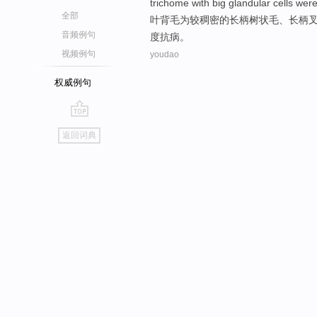
trichome with
big
glandular
cells wer
全部
叶
背毛
为较
稠密
的
长
柄
树状毛、长柄
音频例句
度
抗病
。
视频例句
youdao
权威例句
go
返回词典
top