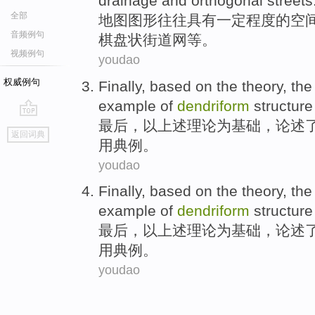
drainage
and
orthogonal
streets
全部
地图
图形往往具有一定程度的空
音频例句
棋盘
状
街道
网等。
视频例句
youdao
权威例句
Finally
,
based
on the
theory
,
the
example
of
dendriform
structure
最后
，以上述
理论
为基础
，
论述
go
返回词典
top
用典
例
。
youdao
Finally
,
based
on the
theory
,
the
example
of
dendriform
structure
最后
，以上述
理论
为基础
，
论述
用典
例
。
youdao