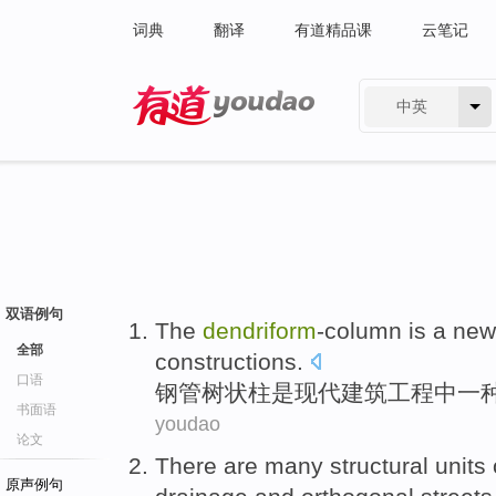
词典
翻译
有道精品课
云笔记
中英
有道 - 网易旗下搜索
双语例句
The
dendriform
-column
is
a ne
全部
constructions
.
口语
钢管
树
状柱
是
现代
建筑工程中一
书面语
youdao
论文
There are many
structural
units
原声例句