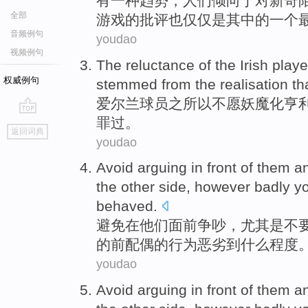
有
一
种
趋势
，人们倾向于对新奇
全部
游戏
的
批评也
仅仅
是
其中的一个
音频例句
youdao
视频例句
The
reluctance
of the
Irish
playe
权威例句
stemmed from the realisation th
爱尔兰
球员
之所以
不愿妖魔化
亨
罪过
。
go
返回词典
top
youdao
Avoid
arguing
in
front of
them
a
the other
side
,
however
badly
y
behaved
.
避免
在
他们
面前
争吵
，
尤其是
不
的前
配偶
的
行为
恶劣
到什么程度
youdao
Avoid
arguing
in
front of
them
a