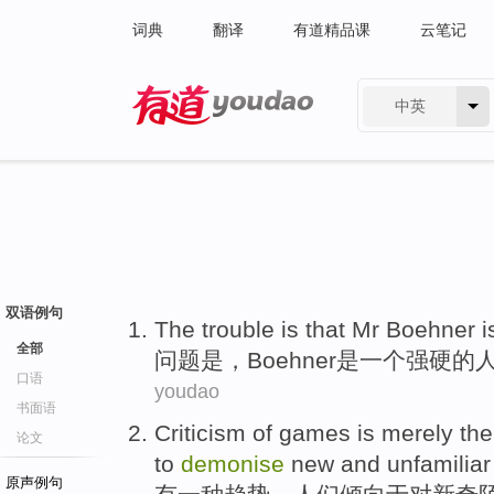
词典
翻译
有道精品课
云笔记
中英
有道 - 网易旗下搜索
双语例句
The
trouble
is
that
Mr Boehner
i
全部
问题
是
，
Boehner
是
一个
强硬
的
口语
youdao
书面语
Criticism
of
games
is
merely
th
论文
to
demonise
new and
unfamiliar
原声例句