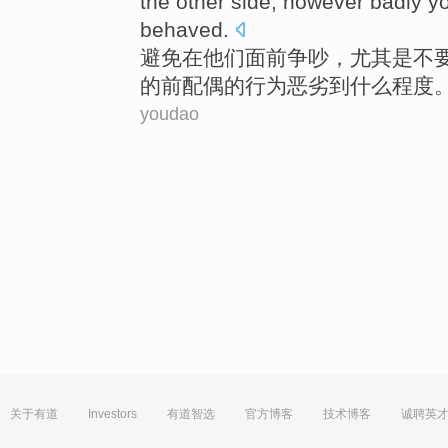
the other
side
,
however
badly
y
behaved
.
避免
在
他们
面前
争吵
，
尤其是
不
的前
配偶
的
行为
恶劣
到什么程度
youdao
关于有道
Investors
有道智选
官方博客
技术博客
诚聘英