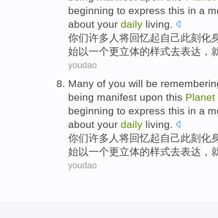
beginning to
express
this
in
a
m
about
your
daily
living
.
你们
许多人
将
回忆起
自己
此刻
化
始
以
一个
更
立体
的
样式
去
表达
，
youdao
Many
of
you
will be
rememberin
being manifest
upon
this
Planet
beginning to
express
this
in
a
m
about
your
daily
living
.
你们
许多人
将
回忆起
自己
此刻
化
始
以
一个
更
立体
的
样式
去
表达
，
youdao