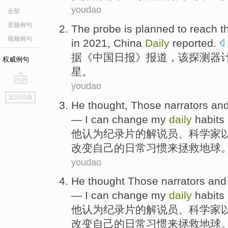
youdao
全部
音频例句
T
he probe is planned to reach 
视频例句
in 2021, China
Daily
reported.
据
《中国日报》报道，该探测器计
权威例句
星。
youdao
go
返回词典
top
He
thought
,
Those narrators
an
—
I
can
change
my
daily
habits
他
认为
纪录片的
解说员
、
科学家
改变
自己
的
日常
习惯
来
拯救地球
youdao
He
thought
Those narrators
an
—
I
can
change
my
daily
habits
他
认为
纪录片
的解说员、
科学家
改变
自己
的
日常
习惯
来
拯救地球