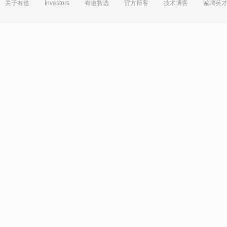
关于有道
Investors
有道智选
官方博客
技术博客
诚聘英