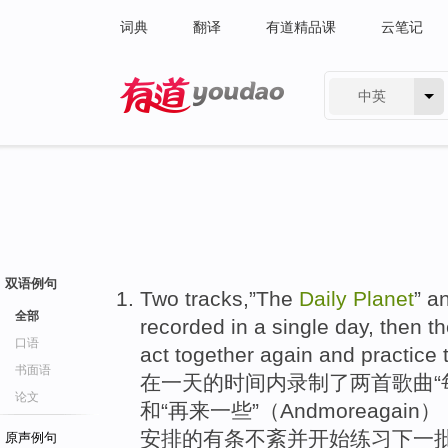
词典
翻译
有道精品课
云笔记
中英
有道 - 网易旗下搜索
双语例句
Two
tracks
,”
The
Daily
Planet
”
a
全部
recorded
in
a
single
day
,
then
t
口语
act together
again
and
practice
书面语
在
一天
的
时间
内
录制
了
两
首歌曲
“
论文
和
“
再
来一些”（Andmoreagain）
安排
的
有条不紊
并
开始练习
下
一
原声例句