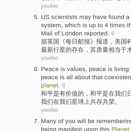
youdao
US
scientists
may
have
found
a
system
,
which
is up to
4
times
t
Mail
of
London
reported
.
据
英国
《
每日
邮报
》报道，
美国
最新
行星
的
存在，
其
质量
相当于
youdao
Peace
is
values
, peace is
living
peace is all about that
coexiste
planet
.
和平
是
有
价值
的，和平是
在
我们
我们
在
我们
星球上
共存共荣
。
youdao
Many
of
you
will be
rememberin
being manifest
upon
this
Planet