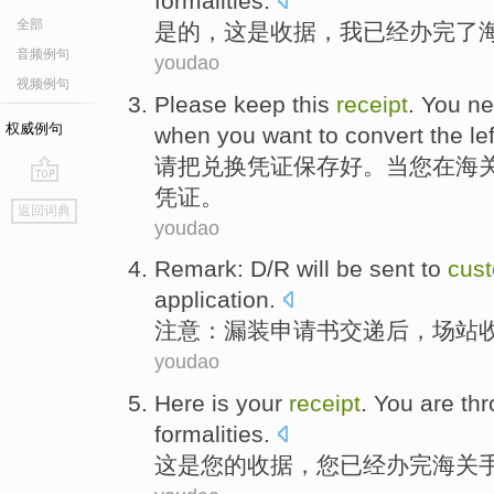
formalities
.
全部
是的
，
这
是
收据
，
我
已经
办完
了
音频例句
youdao
视频例句
Please
keep
this
receipt
.
You
ne
权威例句
when
you
want
to
convert
the l
请
把
兑换
凭证
保存好。
当
您
在
海
凭证。
go
返回词典
top
youdao
Remark
: D/R will be
sent
to
cus
application
.
注意
：漏
装
申请书交递后，
场站
youdao
Here
is
your
receipt
.
You
are
thr
formalities
.
这
是
您
的
收据
，
您
已经
办完
海关