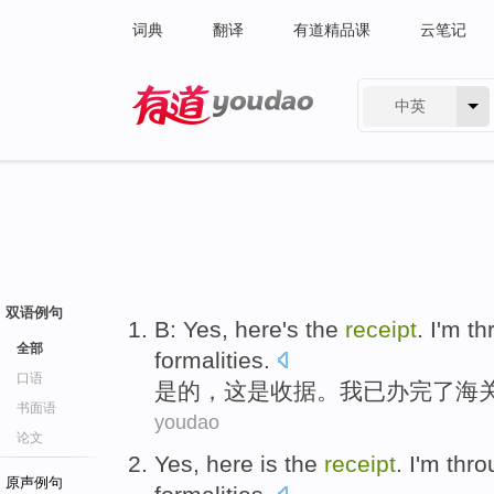
词典
翻译
有道精品课
云笔记
中英
有道 - 网易旗下搜索
双语例句
B:
Yes
,
here
's
the
receipt
.
I
'm t
全部
formalities
.
口语
是的
，
这
是
收据
。
我
已办完
了
海
书面语
youdao
论文
Yes
,
here
is
the
receipt
.
I
'm thro
原声例句