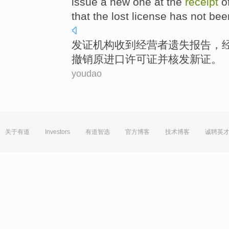
issue a
new
one at the
receipt
o
that the lost license has
not
bee
发证
机构
收到
经营者
遗失
报告
，
撤销
原
进口
许可证
并
核发
新
证。
youdao
关于有道
Investors
有道智选
官方博客
技术博客
诚聘英