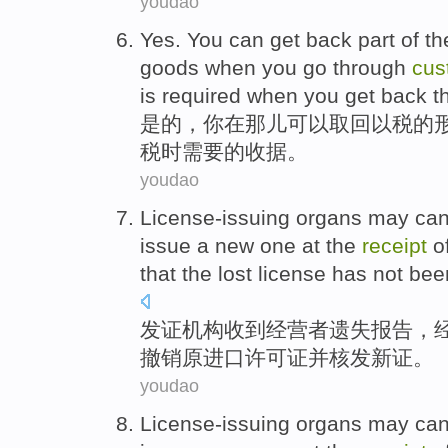
youdao
Yes
.
You
can
get
back
part
of
th
goods
when
you go through
cus
is
required
when
you get back t
是的
，
你
在
那儿
可以
取回
以
税
的
税
时
需要
的收据。
youdao
License-issuing organs
may
can
issue a
new
one at the
receipt
o
that the lost license has
not
bee
发证
机构
收到
经营者
遗失
报告
，
撤销
原
进口
许可证
并
核发
新
证。
youdao
License-issuing organs
may
can